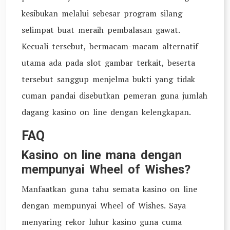
kesibukan melalui sebesar program silang
selimpat buat meraih pembalasan gawat.
Kecuali tersebut, bermacam-macam alternatif
utama ada pada slot gambar terkait, beserta
tersebut sanggup menjelma bukti yang tidak
cuman pandai disebutkan pemeran guna jumlah
dagang kasino on line dengan kelengkapan.
FAQ
Kasino on line mana dengan
mempunyai Wheel of Wishes?
Manfaatkan guna tahu semata kasino on line
dengan mempunyai Wheel of Wishes. Saya
menyaring rekor luhur kasino guna cuma