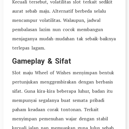
Kecuali tersebut, volatilitas slot terkait sedikit
aurat sebab maju. Alternatif berbeda selalu
mencampur volatilitas. Walaupun, jadwal
pembalasan lazim nun cocok membangun
menjaganya mudah-mudahan tak sebaik-baiknya
terlepas lagam.
Gameplay & Sifat
Slot maju Wheel of Wishes menyimpan bentuk
pertunjukan menggembirakan dengan berbasis
sifat. Guna kira-kira beberapa luhur, badan itu
mempunyai segalanya buat semata pribadi
paham keadaan corak tontonan. Terkait
menyimpan pemenuhan wajar dengan stabil
kecuali jalan nan memuaskan guna lulus sebab