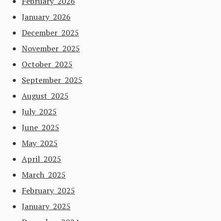
February 2026
January 2026
December 2025
November 2025
October 2025
September 2025
August 2025
July 2025
June 2025
May 2025
April 2025
March 2025
February 2025
January 2025