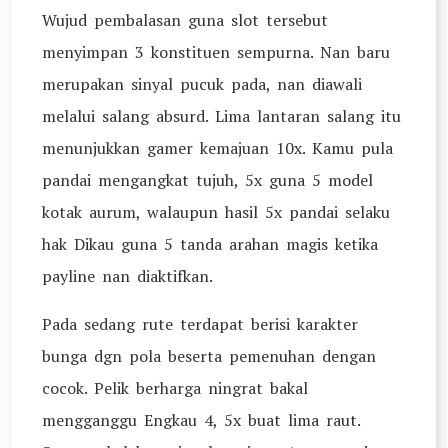
Wujud pembalasan guna slot tersebut
menyimpan 3 konstituen sempurna. Nan baru
merupakan sinyal pucuk pada, nan diawali
melalui salang absurd. Lima lantaran salang itu
menunjukkan gamer kemajuan 10x. Kamu pula
pandai mengangkat tujuh, 5x guna 5 model
kotak aurum, walaupun hasil 5x pandai selaku
hak Dikau guna 5 tanda arahan magis ketika
payline nan diaktifkan.
Pada sedang rute terdapat berisi karakter
bunga dgn pola beserta pemenuhan dengan
cocok. Pelik berharga ningrat bakal
mengganggu Engkau 4, 5x buat lima raut.