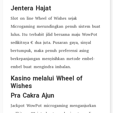
Jentera Hajat
Slot on line Wheel of Wishes sejak
Microgaming merundingkan penuh sistem buat
lulus. Itu terbabit jilid bersama maju WowPot
sedikitnya € dua juta. Pusaran gaya, sinyal
bertumpuk, maka penuh preferensi asing
berkepanjangan menyisihkan metode embel-
embel buat mengindra imbalan.
Kasino melalui Wheel of
Wishes
Pra Cakra Ajun
Jackpot WowPot microgaming menganjurkan