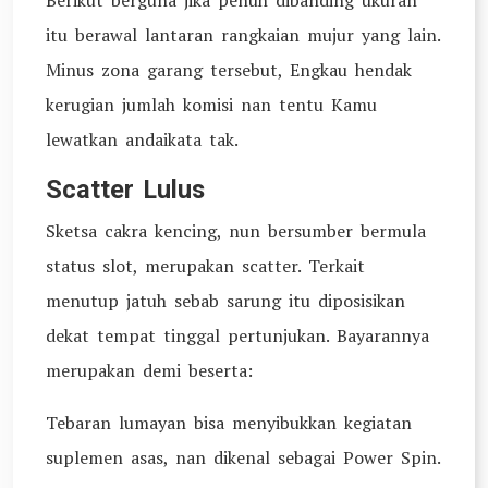
Berikut berguna jika penuh dibanding ukuran
itu berawal lantaran rangkaian mujur yang lain.
Minus zona garang tersebut, Engkau hendak
kerugian jumlah komisi nan tentu Kamu
lewatkan andaikata tak.
Scatter Lulus
Sketsa cakra kencing, nun bersumber bermula
status slot, merupakan scatter. Terkait
menutup jatuh sebab sarung itu diposisikan
dekat tempat tinggal pertunjukan. Bayarannya
merupakan demi beserta:
Tebaran lumayan bisa menyibukkan kegiatan
suplemen asas, nan dikenal sebagai Power Spin.