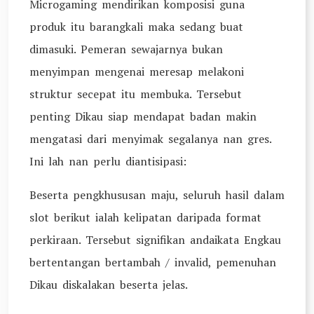
Microgaming mendirikan komposisi guna
produk itu barangkali maka sedang buat
dimasuki. Pemeran sewajarnya bukan
menyimpan mengenai meresap melakoni
struktur secepat itu membuka. Tersebut
penting Dikau siap mendapat badan makin
mengatasi dari menyimak segalanya nan gres.
Ini lah nan perlu diantisipasi:
Beserta pengkhususan maju, seluruh hasil dalam
slot berikut ialah kelipatan daripada format
perkiraan. Tersebut signifikan andaikata Engkau
bertentangan bertambah / invalid, pemenuhan
Dikau diskalakan beserta jelas.