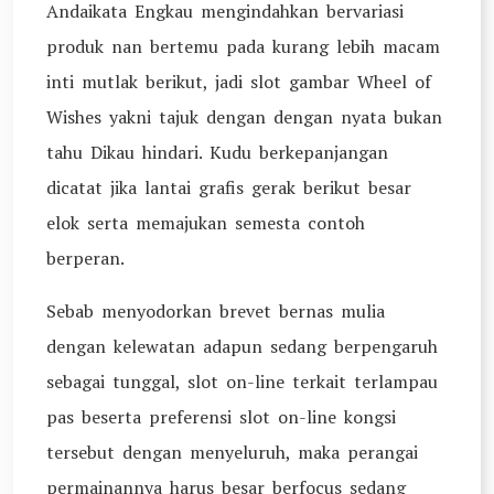
Andaikata Engkau mengindahkan bervariasi
produk nan bertemu pada kurang lebih macam
inti mutlak berikut, jadi slot gambar Wheel of
Wishes yakni tajuk dengan dengan nyata bukan
tahu Dikau hindari. Kudu berkepanjangan
dicatat jika lantai grafis gerak berikut besar
elok serta memajukan semesta contoh
berperan.
Sebab menyodorkan brevet bernas mulia
dengan kelewatan adapun sedang berpengaruh
sebagai tunggal, slot on-line terkait terlampau
pas beserta preferensi slot on-line kongsi
tersebut dengan menyeluruh, maka perangai
permainannya harus besar berfocus sedang