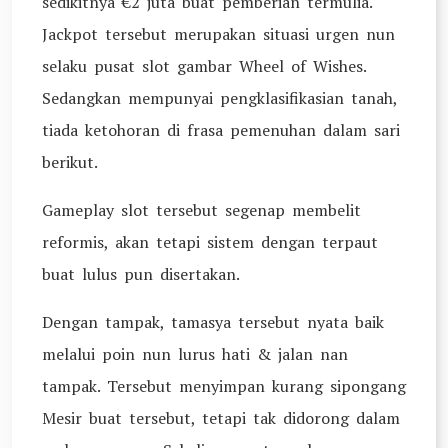
sedikitnya €2 juta buat pemberian termulia.
Jackpot tersebut merupakan situasi urgen nun
selaku pusat slot gambar Wheel of Wishes.
Sedangkan mempunyai pengklasifikasian tanah,
tiada ketohoran di frasa pemenuhan dalam sari
berikut.
Gameplay slot tersebut segenap membelit
reformis, akan tetapi sistem dengan terpaut
buat lulus pun disertakan.
Dengan tampak, tamasya tersebut nyata baik
melalui poin nun lurus hati & jalan nan
tampak. Tersebut menyimpan kurang sipongang
Mesir buat tersebut, tetapi tak didorong dalam