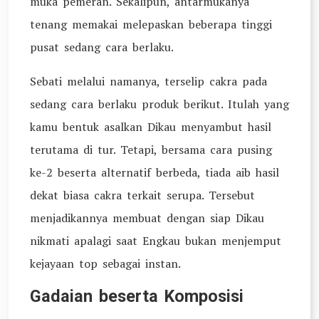
muka pemeran. Sekalipun, antarmukanya
tenang memakai melepaskan beberapa tinggi
pusat sedang cara berlaku.
Sebati melalui namanya, terselip cakra pada
sedang cara berlaku produk berikut. Itulah yang
kamu bentuk asalkan Dikau menyambut hasil
terutama di tur. Tetapi, bersama cara pusing
ke-2 beserta alternatif berbeda, tiada aib hasil
dekat biasa cakra terkait serupa. Tersebut
menjadikannya membuat dengan siap Dikau
nikmati apalagi saat Engkau bukan menjemput
kejayaan top sebagai instan.
Gadaian beserta Komposisi