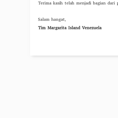
Terima kasih telah menjadi bagian dari 
Salam hangat,
Tim Margarita Island Venezuela