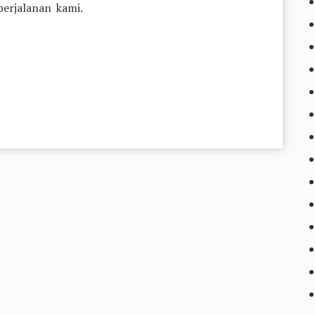
perjalanan kami.