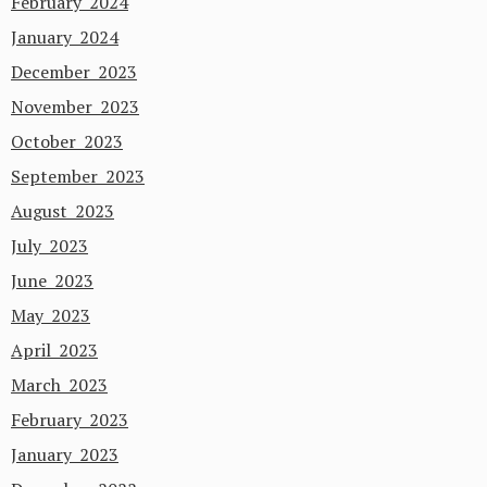
February 2024
January 2024
December 2023
November 2023
October 2023
September 2023
August 2023
July 2023
June 2023
May 2023
April 2023
March 2023
February 2023
January 2023