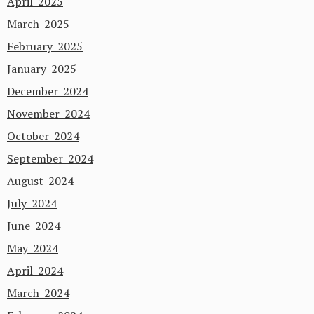
April 2025
March 2025
February 2025
January 2025
December 2024
November 2024
October 2024
September 2024
August 2024
July 2024
June 2024
May 2024
April 2024
March 2024