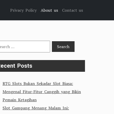
Privacy Policy
About us
Contact us
arch
:
ecent Posts
RTG Slots Bukan Sekadar Slot Biasa:
Mengenal Fitur-Fitur Canggih yang Bikin
Pemain Ketagihan
Slot Gampang Menang Malam Ini: