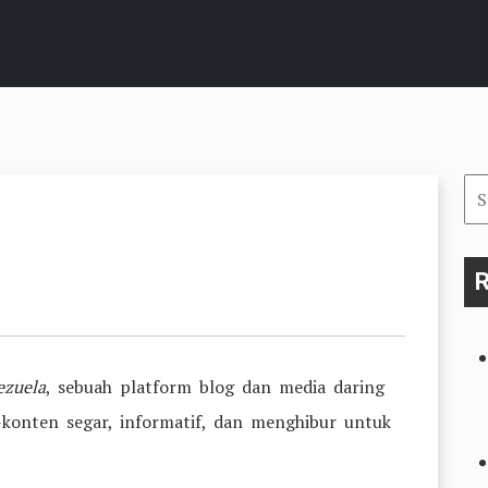
Se
for
R
ezuela
, sebuah platform blog dan media daring
konten segar, informatif, dan menghibur untuk