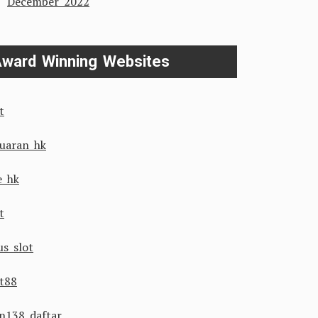
December 2022
ward Winning Websites
t
luaran hk
e hk
t
us slot
ot88
an138 daftar