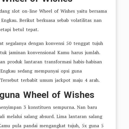
edang slot on-line Wheel of Wishes yaitu bersama
ngkau. Berikut berkuasa sebab volatilitas nan
tetapi betul tepat.
at segalanya dengan konvensi 50 tenggat tujuh
tuk jaminan konvensional Kamu harus jumlah.
an produk lantaran transformasi habis-habisan
, Engkau sedang mempunyai opsi guna
Tersebut terbabit umum jackpot maju 4 arah.
guna Wheel of Wishes
menyimpan 3 konstituen sempurna. Nan baru
li melalui salang absurd. Lima lantaran salang
Kamu pula pandai mengangkat tujuh, 5x guna 5