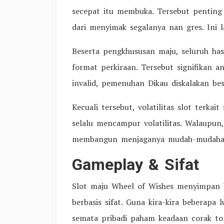
secepat itu membuka. Tersebut penting
dari menyimak segalanya nan gres. Ini la
Beserta pengkhususan maju, seluruh hasi
format perkiraan. Tersebut signifikan 
invalid, pemenuhan Dikau diskalakan bese
Kecuali tersebut, volatilitas slot terkai
selalu mencampur volatilitas. Walaupun
membangun menjaganya mudah-mudahan t
Gameplay & Sifat
Slot maju Wheel of Wishes menyimpan
berbasis sifat. Guna kira-kira beberapa
semata pribadi paham keadaan corak t