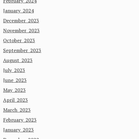
February 2024
January 2024
December 2023
November 2023
October 2023
September 2023
August 2023
July 2023
June 2023
May 2023
April 2023
March 2023
February 2023
January 2023