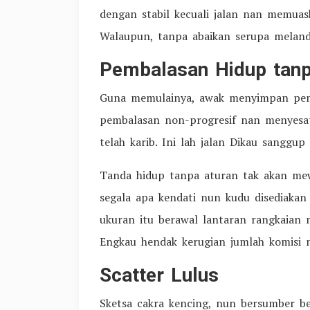
dengan stabil kecuali jalan nan memuask
Walaupun, tanpa abaikan serupa meland
Pembalasan Hidup tanp
Guna memulainya, awak menyimpan pemb
pembalasan non-progresif nan menyesa
telah karib. Ini lah jalan Dikau sanggup
Tanda hidup tanpa aturan tak akan mewa
segala apa kendati nun kudu disediakan
ukuran itu berawal lantaran rangkaian 
Engkau hendak kerugian jumlah komisi 
Scatter Lulus
Sketsa cakra kencing, nun bersumber be