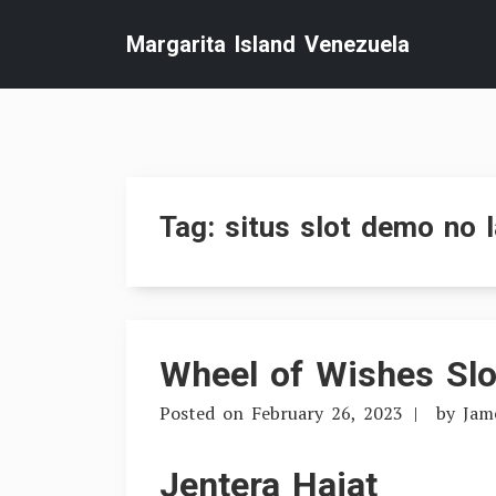
Skip
Margarita Island Venezuela
to
content
Tag:
situs slot demo no 
Wheel of Wishes Slo
Posted on
February 26, 2023
by
Jam
Jentera Hajat