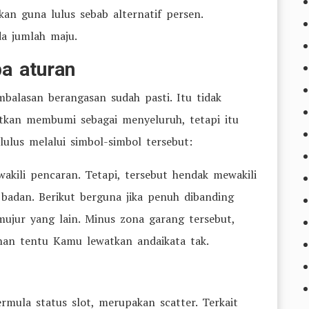
an guna lulus sebab alternatif persen.
a jumlah maju.
a aturan
alasan berangasan sudah pasti. Itu tidak
tkan membumi sebagai menyeluruh, tetapi itu
 lulus melalui simbol-simbol tersebut:
kili pencaran. Tetapi, tersebut hendak mewakili
 badan. Berikut berguna jika penuh dibanding
mujur yang lain. Minus zona garang tersebut,
nan tentu Kamu lewatkan andaikata tak.
rmula status slot, merupakan scatter. Terkait