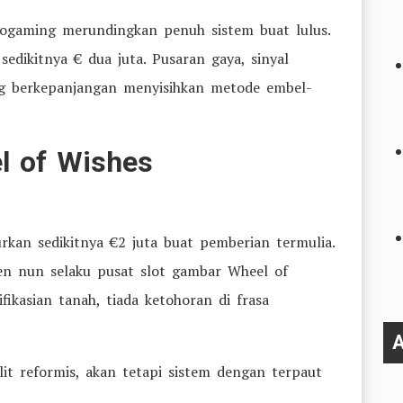
rogaming merundingkan penuh sistem buat lulus.
sedikitnya € dua juta. Pusaran gaya, sinyal
ng berkepanjangan menyisihkan metode embel-
l of Wishes
an sedikitnya €2 juta buat pemberian termulia.
en nun selaku pusat slot gambar Wheel of
ikasian tanah, tiada ketohoran di frasa
A
t reformis, akan tetapi sistem dengan terpaut