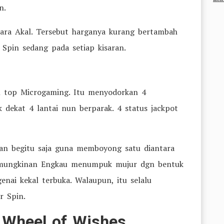
n.
ra Akal. Tersebut harganya kurang bertambah
 Spin sedang pada setiap kisaran.
m top Microgaming. Itu menyodorkan 4
dekat 4 lantai nun berparak. 4 status jackpot
n begitu saja guna memboyong satu diantara
 Kemungkinan Engkau menumpuk mujur dgn bentuk
ai kekal terbuka. Walaupun, itu selalu
 Spin.
 Wheel of Wishes