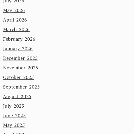
July 2026
May 2026
April 2026
March 2026
February 2026
January 2026
December 2025
November 2025
October 2025
September 2025
August 2025
July 2025
June 2025
May 2025