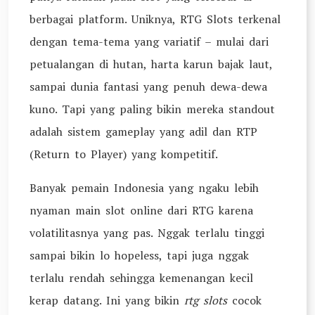
berbagai platform. Uniknya, RTG Slots terkenal
dengan tema-tema yang variatif – mulai dari
petualangan di hutan, harta karun bajak laut,
sampai dunia fantasi yang penuh dewa-dewa
kuno. Tapi yang paling bikin mereka standout
adalah sistem gameplay yang adil dan RTP
(Return to Player) yang kompetitif.
Banyak pemain Indonesia yang ngaku lebih
nyaman main slot online dari RTG karena
volatilitasnya yang pas. Nggak terlalu tinggi
sampai bikin lo hopeless, tapi juga nggak
terlalu rendah sehingga kemenangan kecil
kerap datang. Ini yang bikin
rtg slots
cocok