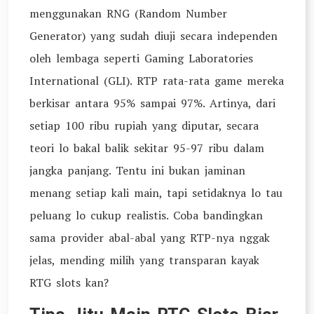
menggunakan RNG (Random Number
Generator) yang sudah diuji secara independen
oleh lembaga seperti Gaming Laboratories
International (GLI). RTP rata-rata game mereka
berkisar antara 95% sampai 97%. Artinya, dari
setiap 100 ribu rupiah yang diputar, secara
teori lo bakal balik sekitar 95-97 ribu dalam
jangka panjang. Tentu ini bukan jaminan
menang setiap kali main, tapi setidaknya lo tau
peluang lo cukup realistis. Coba bandingkan
sama provider abal-abal yang RTP-nya nggak
jelas, mending milih yang transparan kayak
RTG slots kan?