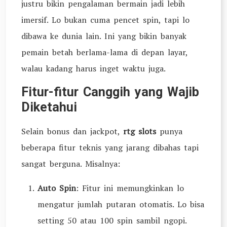
justru bikin pengalaman bermain jadi lebih
imersif. Lo bukan cuma pencet spin, tapi lo
dibawa ke dunia lain. Ini yang bikin banyak
pemain betah berlama-lama di depan layar,
walau kadang harus inget waktu juga.
Fitur-fitur Canggih yang Wajib
Diketahui
Selain bonus dan jackpot,
rtg slots
punya
beberapa fitur teknis yang jarang dibahas tapi
sangat berguna. Misalnya:
Auto Spin
: Fitur ini memungkinkan lo
mengatur jumlah putaran otomatis. Lo bisa
setting 50 atau 100 spin sambil ngopi.