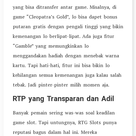
yang bisa ditransfer antar game. Misalnya, di
game “Cleopatra’s Gold”, lo bisa dapet bonus
putaran gratis dengan pengali tinggi yang bikin
kemenangan lo berlipat-lipat. Ada juga fitur
“Gamble” yang memungkinkan lo
menggandakan hadiah dengan menebak warna
kartu. Tapi hati-hati, fitur ini bisa bikin lo
kehilangan semua kemenangan juga kalau salah
tebak. Jadi pinter-pinter milih momen aja.
RTP yang Transparan dan Adil
Banyak pemain sering was-was soal keadilan
game slot. Tapi untungnya, RTG Slots punya
reputasi bagus dalam hal ini. Mereka