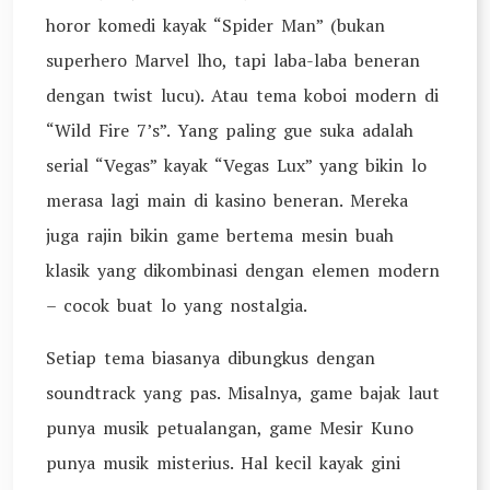
horor komedi kayak “Spider Man” (bukan
superhero Marvel lho, tapi laba-laba beneran
dengan twist lucu). Atau tema koboi modern di
“Wild Fire 7’s”. Yang paling gue suka adalah
serial “Vegas” kayak “Vegas Lux” yang bikin lo
merasa lagi main di kasino beneran. Mereka
juga rajin bikin game bertema mesin buah
klasik yang dikombinasi dengan elemen modern
– cocok buat lo yang nostalgia.
Setiap tema biasanya dibungkus dengan
soundtrack yang pas. Misalnya, game bajak laut
punya musik petualangan, game Mesir Kuno
punya musik misterius. Hal kecil kayak gini