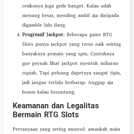
resikonya juga gede banget. Kalau udah
menang besar, mending ambil aja daripada
digamble lalu ilang.
Progressif Jackpot
: Beberapa game RTG
Slots punya jackpot yang terus naik seiring
banyaknya pemain yang spin. Contohnya
gue pernah lihat jackpot nyentuh miliaran
rupiah. Tapi peluang dapetnya sangat tipis,
jadi jangan terlalu berharap. Anggap aja
bonus kalau beruntung.
Keamanan dan Legalitas
Bermain RTG Slots
Pertanyaan yang sering muncul: amankah main