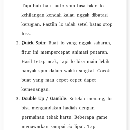
Tapi hati-hati, auto spin bisa bikin lo
kehilangan kendali kalau nggak dibatasi
kerugian. Pastiin lo udah setel batas stop
loss.
Quick Spin
: Buat lo yang nggak sabaran,
fitur ini mempercepat animasi putaran.
Hasil tetap acak, tapi lo bisa main lebih
banyak spin dalam waktu singkat. Cocok
buat yang mau cepet-cepet dapet
kemenangan.
Double Up / Gamble
: Setelah menang, lo
bisa mengandakan hadiah dengan
permainan tebak kartu. Beberapa game
menawarkan sampai 5x lipat. Tapi