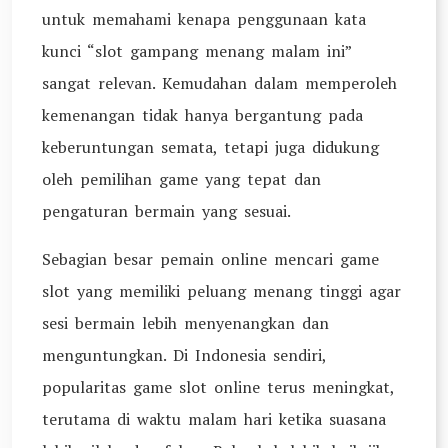
untuk memahami kenapa penggunaan kata
kunci “slot gampang menang malam ini”
sangat relevan. Kemudahan dalam memperoleh
kemenangan tidak hanya bergantung pada
keberuntungan semata, tetapi juga didukung
oleh pemilihan game yang tepat dan
pengaturan bermain yang sesuai.
Sebagian besar pemain online mencari game
slot yang memiliki peluang menang tinggi agar
sesi bermain lebih menyenangkan dan
menguntungkan. Di Indonesia sendiri,
popularitas game slot online terus meningkat,
terutama di waktu malam hari ketika suasana