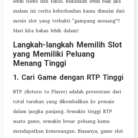
lebih rileks dan fokus. Bukankah lebih baik jika
malam ini cerita keberhasilan kamu dimulai dari
mesin slot yang terbukti “gampang menang”?
Mari kita bahas lebih dalam!
Langkah-langkah Memilih Slot
yang Memiliki Peluang
Menang Tinggi
1. Cari Game dengan RTP Tinggi
RTP (Return to Player) adalah persentase dari
total taruhan yang dikembalikan ke pemain
dalam jangka panjang. Semakin tinggi RTP
suatu game, semakin besar peluang kamu
mendapatkan kemenangan. Biasanya, game slot