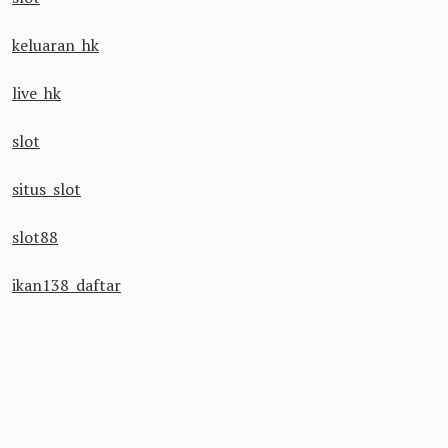
keluaran hk
live hk
slot
situs slot
slot88
ikan138 daftar