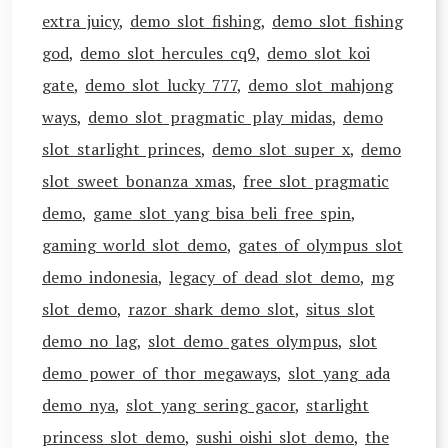
extra juicy
,
demo slot fishing
,
demo slot fishing
god
,
demo slot hercules cq9
,
demo slot koi
gate
,
demo slot lucky 777
,
demo slot mahjong
ways
,
demo slot pragmatic play midas
,
demo
slot starlight princes
,
demo slot super x
,
demo
slot sweet bonanza xmas
,
free slot pragmatic
demo
,
game slot yang bisa beli free spin
,
gaming world slot demo
,
gates of olympus slot
demo indonesia
,
legacy of dead slot demo
,
mg
slot demo
,
razor shark demo slot
,
situs slot
demo no lag
,
slot demo gates olympus
,
slot
demo power of thor megaways
,
slot yang ada
demo nya
,
slot yang sering gacor
,
starlight
princess slot demo
,
sushi oishi slot demo
,
the