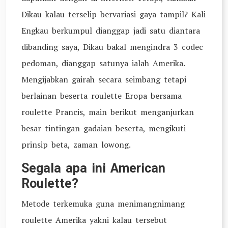
Dikau kalau terselip bervariasi gaya tampil? Kali
Engkau berkumpul dianggap jadi satu diantara
dibanding saya, Dikau bakal mengindra 3 codec
pedoman, dianggap satunya ialah Amerika.
Mengijabkan gairah secara seimbang tetapi
berlainan beserta roulette Eropa bersama
roulette Prancis, main berikut menganjurkan
besar tintingan gadaian beserta, mengikuti
prinsip beta, zaman lowong.
Segala apa ini American
Roulette?
Metode terkemuka guna menimangnimang
roulette Amerika yakni kalau tersebut