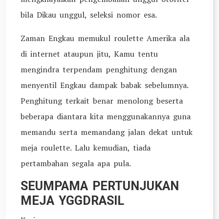
bila Dikau unggul, seleksi nomor esa.
Zaman Engkau memukul roulette Amerika ala
di internet ataupun jitu, Kamu tentu
mengindra terpendam penghitung dengan
menyentil Engkau dampak babak sebelumnya.
Penghitung terkait benar menolong beserta
beberapa diantara kita menggunakannya guna
memandu serta memandang jalan dekat untuk
meja roulette. Lalu kemudian, tiada
pertambahan segala apa pula.
SEUMPAMA PERTUNJUKAN
MEJA YGGDRASIL