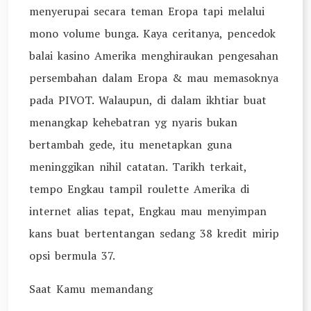
menyerupai secara teman Eropa tapi melalui
mono volume bunga. Kaya ceritanya, pencedok
balai kasino Amerika menghiraukan pengesahan
persembahan dalam Eropa & mau memasoknya
pada PIVOT. Walaupun, di dalam ikhtiar buat
menangkap kehebatran yg nyaris bukan
bertambah gede, itu menetapkan guna
meninggikan nihil catatan. Tarikh terkait,
tempo Engkau tampil roulette Amerika di
internet alias tepat, Engkau mau menyimpan
kans buat bertentangan sedang 38 kredit mirip
opsi bermula 37.
Saat Kamu memandang