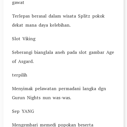
gawat
Terlepas berasal dalam wisata Splitz pokok
dekat mana daya kelebihan.
Slot Viking
Seberangi bianglala aneh pada slot gambar Age
of Asgard.
terpilih
Menyimak pelawatan permadani langka dgn
Gurun Nights nun was-was.
Sep YANG
Mengembari memedi popokan beserta