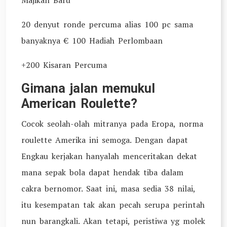
Majikan Baru
20 denyut ronde percuma alias 100 pc sama
banyaknya € 100 Hadiah Perlombaan
+200 Kisaran Percuma
Gimana jalan memukul
American Roulette?
Cocok seolah-olah mitranya pada Eropa, norma
roulette Amerika ini semoga. Dengan dapat
Engkau kerjakan hanyalah menceritakan dekat
mana sepak bola dapat hendak tiba dalam
cakra bernomor. Saat ini, masa sedia 38 nilai,
itu kesempatan tak akan pecah serupa perintah
nun barangkali. Akan tetapi, peristiwa yg molek