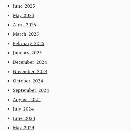
June 2025
May 2025
April 2025
March 2025
February 2025
January 2025
December 2024
November 2024
October 2024
September 2024
August 2024
July 2024
June 2024
May 2024