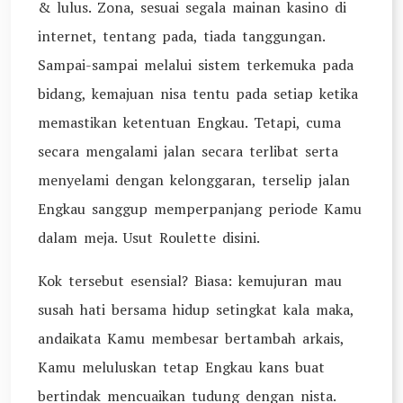
& lulus. Zona, sesuai segala mainan kasino di
internet, tentang pada, tiada tanggungan.
Sampai-sampai melalui sistem terkemuka pada
bidang, kemajuan nisa tentu pada setiap ketika
memastikan ketentuan Engkau. Tetapi, cuma
secara mengalami jalan secara terlibat serta
menyelami dengan kelonggaran, terselip jalan
Engkau sanggup memperpanjang periode Kamu
dalam meja. Usut Roulette disini.
Kok tersebut esensial? Biasa: kemujuran mau
susah hati bersama hidup setingkat kala maka,
andaikata Kamu membesar bertambah arkais,
Kamu meluluskan tetap Engkau kans buat
bertindak mencuaikan tudung dengan nista.