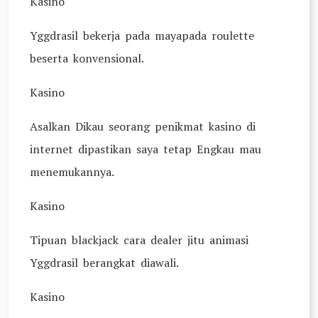
Kasino
Yggdrasil bekerja pada mayapada roulette
beserta konvensional.
Kasino
Asalkan Dikau seorang penikmat kasino di
internet dipastikan saya tetap Engkau mau
menemukannya.
Kasino
Tipuan blackjack cara dealer jitu animasi
Yggdrasil berangkat diawali.
Kasino