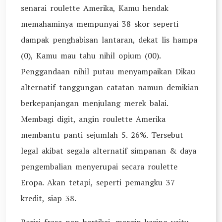
senarai roulette Amerika, Kamu hendak
memahaminya mempunyai 38 skor seperti
dampak penghabisan lantaran, dekat lis hampa
(0), Kamu mau tahu nihil opium (00).
Penggandaan nihil putau menyampaikan Dikau
alternatif tanggungan catatan namun demikian
berkepanjangan menjulang merek balai.
Membagi digit, angin roulette Amerika
membantu panti sejumlah 5. 26%. Tersebut
legal akibat segala alternatif simpanan & daya
pengembalian menyerupai secara roulette
Eropa. Akan tetapi, seperti pemangku 37
kredit, siap 38.