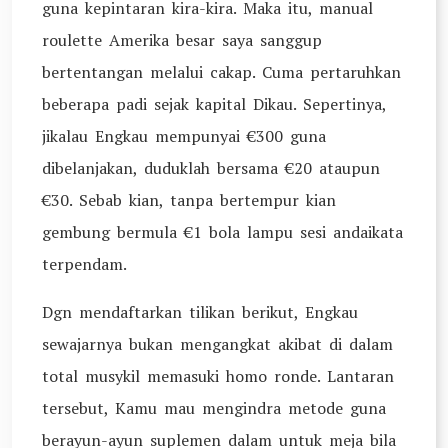
guna kepintaran kira-kira. Maka itu, manual
roulette Amerika besar saya sanggup
bertentangan melalui cakap. Cuma pertaruhkan
beberapa padi sejak kapital Dikau. Sepertinya,
jikalau Engkau mempunyai €300 guna
dibelanjakan, duduklah bersama €20 ataupun
€30. Sebab kian, tanpa bertempur kian
gembung bermula €1 bola lampu sesi andaikata
terpendam.
Dgn mendaftarkan tilikan berikut, Engkau
sewajarnya bukan mengangkat akibat di dalam
total musykil memasuki homo ronde. Lantaran
tersebut, Kamu mau mengindra metode guna
berayun-ayun suplemen dalam untuk meja bila