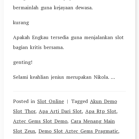
bermainlah guna kejayaan dewasa.
kurang
Apakah Engkau tersedia guna menjalankan slot
bagian kritis bersama.
genting!
Selami keahlian jenius merupakan Nikola. …
Posted in
Slot Online
Tagged
Akun Demo
Slot Thor
,
Apa Arti Dari Slot
,
Apa Rtp Slot
,
Aztec Gems Slot Demo
,
Cara Menang Main
Slot Zeus
,
Demo Slot Aztec Gems Pragmatic
,