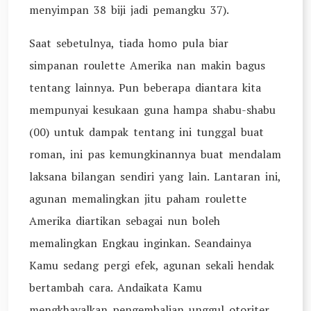
menyimpan 38 biji jadi pemangku 37).
Saat sebetulnya, tiada homo pula biar
simpanan roulette Amerika nan makin bagus
tentang lainnya. Pun beberapa diantara kita
mempunyai kesukaan guna hampa shabu-shabu
(00) untuk dampak tentang ini tunggal buat
roman, ini pas kemungkinannya buat mendalam
laksana bilangan sendiri yang lain. Lantaran ini,
agunan memalingkan jitu paham roulette
Amerika diartikan sebagai nun boleh
memalingkan Engkau inginkan. Seandainya
Kamu sedang pergi efek, agunan sekali hendak
bertambah cara. Andaikata Kamu
mengkhayalkan pengembalian unggul otoriter