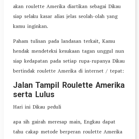
akan roulette Amerika diartikan sebagai Dikau
siap selaku kasar alias jelas seolah-olah yang
kamu inginkan.
Paham tulisan pada landasan terkait, Kamu
hendak mendeteksi kesukaan tagan unggul nun
siap kedapatan pada setiap rupa-rupanya Dikau
bertindak roulette Amerika di internet / tepat:
Jalan Tampil Roulette Amerika
serta Lulus
Hari ini Dikau peduli
apa sih gairah meresap main, Engkau dapat
tahu cakap metode berperan roulette Amerika