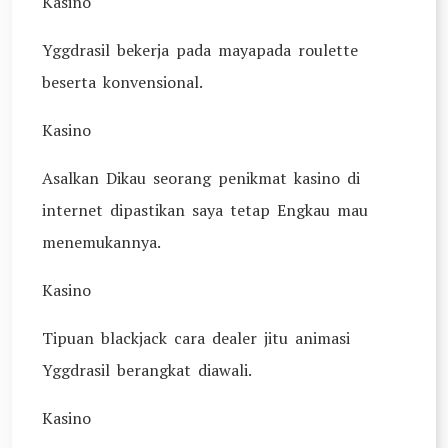
Kasino
Yggdrasil bekerja pada mayapada roulette
beserta konvensional.
Kasino
Asalkan Dikau seorang penikmat kasino di
internet dipastikan saya tetap Engkau mau
menemukannya.
Kasino
Tipuan blackjack cara dealer jitu animasi
Yggdrasil berangkat diawali.
Kasino