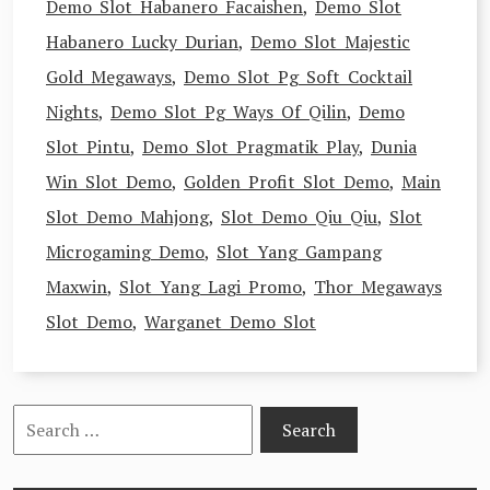
Demo Slot Habanero Facaishen
,
Demo Slot
Habanero Lucky Durian
,
Demo Slot Majestic
Gold Megaways
,
Demo Slot Pg Soft Cocktail
Nights
,
Demo Slot Pg Ways Of Qilin
,
Demo
Slot Pintu
,
Demo Slot Pragmatik Play
,
Dunia
Win Slot Demo
,
Golden Profit Slot Demo
,
Main
Slot Demo Mahjong
,
Slot Demo Qiu Qiu
,
Slot
Microgaming Demo
,
Slot Yang Gampang
Maxwin
,
Slot Yang Lagi Promo
,
Thor Megaways
Slot Demo
,
Warganet Demo Slot
Search
for: