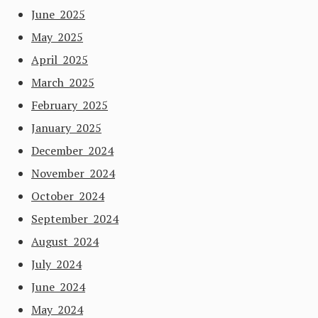
June 2025
May 2025
April 2025
March 2025
February 2025
January 2025
December 2024
November 2024
October 2024
September 2024
August 2024
July 2024
June 2024
May 2024