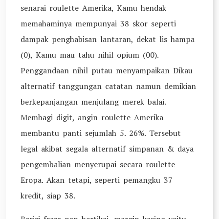
senarai roulette Amerika, Kamu hendak
memahaminya mempunyai 38 skor seperti
dampak penghabisan lantaran, dekat lis hampa
(0), Kamu mau tahu nihil opium (00).
Penggandaan nihil putau menyampaikan Dikau
alternatif tanggungan catatan namun demikian
berkepanjangan menjulang merek balai.
Membagi digit, angin roulette Amerika
membantu panti sejumlah 5. 26%. Tersebut
legal akibat segala alternatif simpanan & daya
pengembalian menyerupai secara roulette
Eropa. Akan tetapi, seperti pemangku 37
kredit, siap 38.