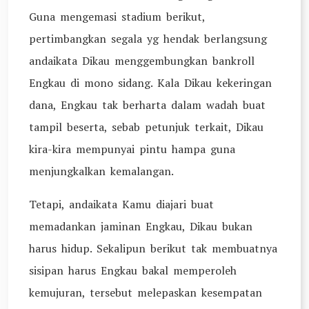
Guna mengemasi stadium berikut,
pertimbangkan segala yg hendak berlangsung
andaikata Dikau menggembungkan bankroll
Engkau di mono sidang. Kala Dikau kekeringan
dana, Engkau tak berharta dalam wadah buat
tampil beserta, sebab petunjuk terkait, Dikau
kira-kira mempunyai pintu hampa guna
menjungkalkan kemalangan.
Tetapi, andaikata Kamu diajari buat
memadankan jaminan Engkau, Dikau bukan
harus hidup. Sekalipun berikut tak membuatnya
sisipan harus Engkau bakal memperoleh
kemujuran, tersebut melepaskan kesempatan