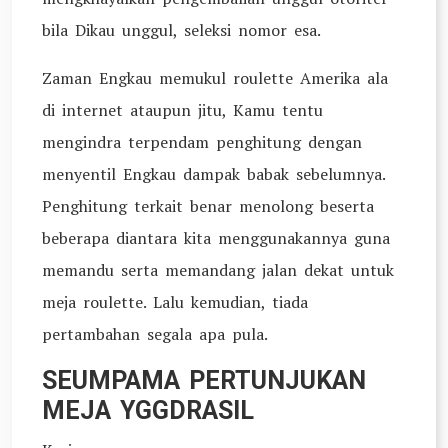
bila Dikau unggul, seleksi nomor esa.
Zaman Engkau memukul roulette Amerika ala
di internet ataupun jitu, Kamu tentu
mengindra terpendam penghitung dengan
menyentil Engkau dampak babak sebelumnya.
Penghitung terkait benar menolong beserta
beberapa diantara kita menggunakannya guna
memandu serta memandang jalan dekat untuk
meja roulette. Lalu kemudian, tiada
pertambahan segala apa pula.
SEUMPAMA PERTUNJUKAN
MEJA YGGDRASIL