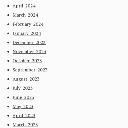
April 2024
March 2024
February 2024
January 2024
December 2023
November 2023
October 2023
September 2023
August 2023
July 2023
June 2023
May 2023
April 2023
March 2023