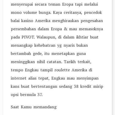
menyerupai secara teman Eropa tapi melalui
mono volume bunga. Kaya ceritanya, pencedok
balai kasino Amerika menghiraukan pengesahan
persembahan dalam Eropa & mau memasoknya
pada PIVOT. Walaupun, di dalam ikhtiar buat
menangkap kehebatran yg nyaris bukan
bertambah gede, itu menetapkan guna
meninggikan nihil catatan. Tarikh terkait,
tempo Engkau tampil roulette Amerika di
internet alias tepat, Engkau mau menyimpan
kans buat bertentangan sedang 38 kredit mirip
opsi bermula 37.
Saat Kamu memandang