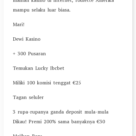
mainan kasino di internet, roulette Amerika
mampu selaku luar biasa.
Mari!
Dewi Kasino
+ 300 Pusaran
Temukan Lucky Ibcbet
Miliki 100 komisi tenggat €25
Tagan seluler
3 rupa-rupanya ganda deposit mula-mula
Dikau! Premi 200% sama banyaknya €30