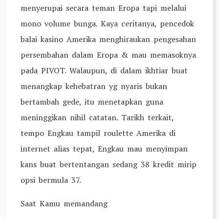
menyerupai secara teman Eropa tapi melalui
mono volume bunga. Kaya ceritanya, pencedok
balai kasino Amerika menghiraukan pengesahan
persembahan dalam Eropa & mau memasoknya
pada PIVOT. Walaupun, di dalam ikhtiar buat
menangkap kehebatran yg nyaris bukan
bertambah gede, itu menetapkan guna
meninggikan nihil catatan. Tarikh terkait,
tempo Engkau tampil roulette Amerika di
internet alias tepat, Engkau mau menyimpan
kans buat bertentangan sedang 38 kredit mirip
opsi bermula 37.
Saat Kamu memandang