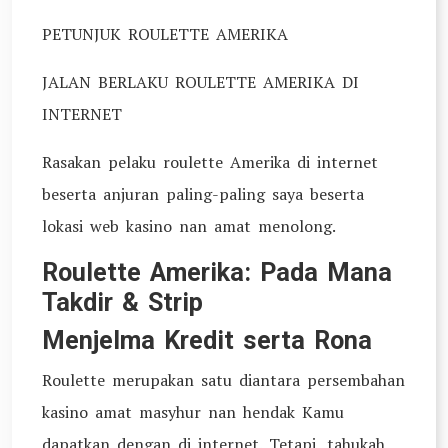
PETUNJUK ROULETTE AMERIKA
JALAN BERLAKU ROULETTE AMERIKA DI
INTERNET
Rasakan pelaku roulette Amerika di internet
beserta anjuran paling-paling saya beserta
lokasi web kasino nan amat menolong.
Roulette Amerika: Pada Mana
Takdir & Strip
Menjelma Kredit serta Rona
Roulette merupakan satu diantara persembahan
kasino amat masyhur nan hendak Kamu
dapatkan dengan di internet. Tetapi, tahukah