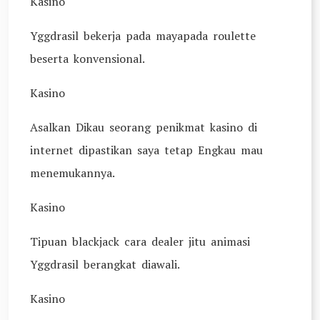
Kasino
Yggdrasil bekerja pada mayapada roulette
beserta konvensional.
Kasino
Asalkan Dikau seorang penikmat kasino di
internet dipastikan saya tetap Engkau mau
menemukannya.
Kasino
Tipuan blackjack cara dealer jitu animasi
Yggdrasil berangkat diawali.
Kasino