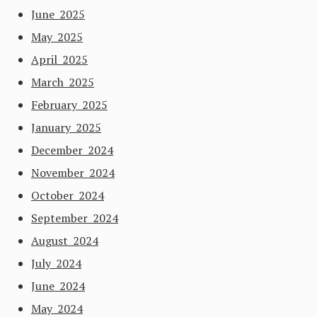
June 2025
May 2025
April 2025
March 2025
February 2025
January 2025
December 2024
November 2024
October 2024
September 2024
August 2024
July 2024
June 2024
May 2024