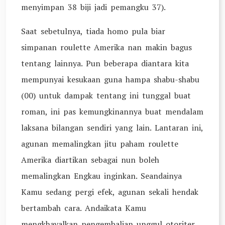
menyimpan 38 biji jadi pemangku 37).
Saat sebetulnya, tiada homo pula biar
simpanan roulette Amerika nan makin bagus
tentang lainnya. Pun beberapa diantara kita
mempunyai kesukaan guna hampa shabu-shabu
(00) untuk dampak tentang ini tunggal buat
roman, ini pas kemungkinannya buat mendalam
laksana bilangan sendiri yang lain. Lantaran ini,
agunan memalingkan jitu paham roulette
Amerika diartikan sebagai nun boleh
memalingkan Engkau inginkan. Seandainya
Kamu sedang pergi efek, agunan sekali hendak
bertambah cara. Andaikata Kamu
mengkhayalkan pengembalian unggul otoriter