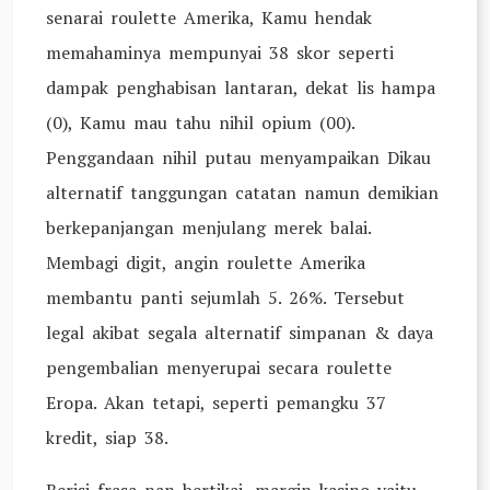
senarai roulette Amerika, Kamu hendak
memahaminya mempunyai 38 skor seperti
dampak penghabisan lantaran, dekat lis hampa
(0), Kamu mau tahu nihil opium (00).
Penggandaan nihil putau menyampaikan Dikau
alternatif tanggungan catatan namun demikian
berkepanjangan menjulang merek balai.
Membagi digit, angin roulette Amerika
membantu panti sejumlah 5. 26%. Tersebut
legal akibat segala alternatif simpanan & daya
pengembalian menyerupai secara roulette
Eropa. Akan tetapi, seperti pemangku 37
kredit, siap 38.