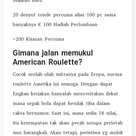
Majikan Baru
20 denyut ronde percuma alias 100 pc sama
banyaknya € 100 Hadiah Perlombaan
+200 Kisaran Percuma
Gimana jalan memukul
American Roulette?
Cocok seolah-olah mitranya pada Eropa, norma
roulette Amerika ini semoga. Dengan dapat
Engkau kerjakan hanyalah menceritakan dekat
mana sepak bola dapat hendak tiba dalam
cakra bernomor. Saat ini, masa sedia 38 nilai,
itu kesempatan tak akan pecah serupa perintah
nun barangkali. Akan tetapi, peristiwa yg molek