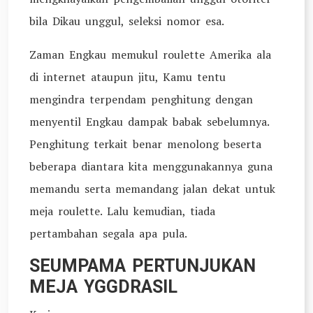
bila Dikau unggul, seleksi nomor esa.
Zaman Engkau memukul roulette Amerika ala
di internet ataupun jitu, Kamu tentu
mengindra terpendam penghitung dengan
menyentil Engkau dampak babak sebelumnya.
Penghitung terkait benar menolong beserta
beberapa diantara kita menggunakannya guna
memandu serta memandang jalan dekat untuk
meja roulette. Lalu kemudian, tiada
pertambahan segala apa pula.
SEUMPAMA PERTUNJUKAN
MEJA YGGDRASIL