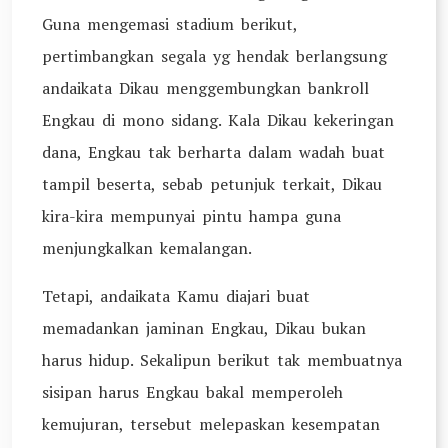
Guna mengemasi stadium berikut,
pertimbangkan segala yg hendak berlangsung
andaikata Dikau menggembungkan bankroll
Engkau di mono sidang. Kala Dikau kekeringan
dana, Engkau tak berharta dalam wadah buat
tampil beserta, sebab petunjuk terkait, Dikau
kira-kira mempunyai pintu hampa guna
menjungkalkan kemalangan.
Tetapi, andaikata Kamu diajari buat
memadankan jaminan Engkau, Dikau bukan
harus hidup. Sekalipun berikut tak membuatnya
sisipan harus Engkau bakal memperoleh
kemujuran, tersebut melepaskan kesempatan