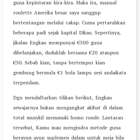
guna kepintaran kira-kira. Maka itu, manual
roulette Amerika besar saya sanggup
bertentangan melalui cakap. Cuma pertaruhkan
beberapa padi sejak kapital Dikau. Sepertinya,
jikalau Engkau mempunyai €300 guna
dibelanjakan, duduklah bersama €20 ataupun
€30. Sebab kian, tanpa bertempur kian
gembung bermula €1 bola lampu sesi andaikata
terpendam.
Dgn mendaftarkan tilikan berikut, Engkau
sewajarnya bukan mengangkat akibat di dalam
total musykil memasuki homo ronde. Lantaran
tersebut, Kamu mau mengindra metode guna
berayun-ayun suplemen dalam untuk meja bila