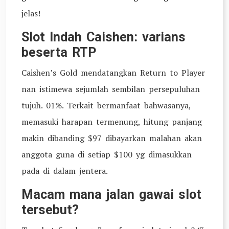
jelas!
Slot Indah Caishen: varians
beserta RTP
Caishen’s Gold mendatangkan Return to Player
nan istimewa sejumlah sembilan persepuluhan
tujuh. 01%. Terkait bermanfaat bahwasanya,
memasuki harapan termenung, hitung panjang
makin dibanding $97 dibayarkan malahan akan
anggota guna di setiap $100 yg dimasukkan
pada di dalam jentera.
Macam mana jalan gawai slot
tersebut?