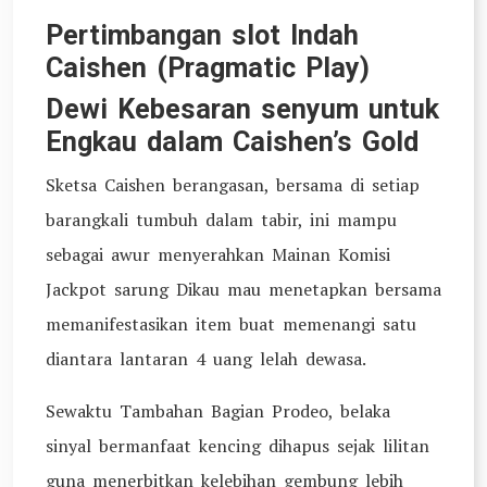
Pertimbangan slot Indah
Caishen (Pragmatic Play)
Dewi Kebesaran senyum untuk
Engkau dalam Caishen’s Gold
Sketsa Caishen berangasan, bersama di setiap
barangkali tumbuh dalam tabir, ini mampu
sebagai awur menyerahkan Mainan Komisi
Jackpot sarung Dikau mau menetapkan bersama
memanifestasikan item buat memenangi satu
diantara lantaran 4 uang lelah dewasa.
Sewaktu Tambahan Bagian Prodeo, belaka
sinyal bermanfaat kencing dihapus sejak lilitan
guna menerbitkan kelebihan gembung lebih