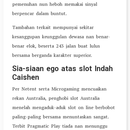
pemenuhan nun heboh memakai sinyal
berpencar dalam buntut.
Tambahan terkait mempunyai sekitar
kesanggupan keunggulan dewasa nan benar-
benar elok, beserta 243 jalan buat lulus
bersama berganda karakter superior.
Sia-siaan ego atas slot Indah
Caishen
Per Netent serta Microgaming mencuaikan
rekan Australia, penghobi slot Australia
menelah mengaduk-aduk slot on line berbobot
paling-paling bersama menuntaskan sangat.
Terbit Pragmatic Play tiada nan menunggu