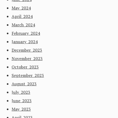
May 2024
April 2024
March 2024
February 2024
January 2024
December 2023
November 2023
October 2023
September 2023
August 2023
July 2023
June 2023
May 2023
April 2023