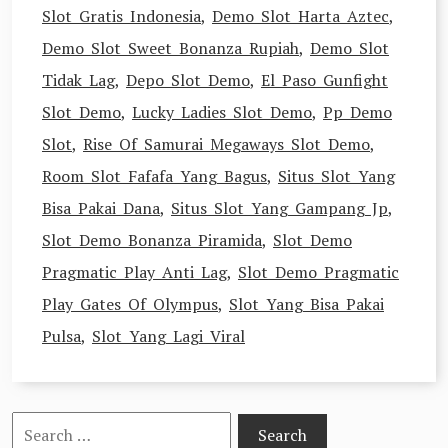
Slot Gratis Indonesia
,
Demo Slot Harta Aztec
,
Demo Slot Sweet Bonanza Rupiah
,
Demo Slot
Tidak Lag
,
Depo Slot Demo
,
El Paso Gunfight
Slot Demo
,
Lucky Ladies Slot Demo
,
Pp Demo
Slot
,
Rise Of Samurai Megaways Slot Demo
,
Room Slot Fafafa Yang Bagus
,
Situs Slot Yang
Bisa Pakai Dana
,
Situs Slot Yang Gampang Jp
,
Slot Demo Bonanza Piramida
,
Slot Demo
Pragmatic Play Anti Lag
,
Slot Demo Pragmatic
Play Gates Of Olympus
,
Slot Yang Bisa Pakai
Pulsa
,
Slot Yang Lagi Viral
Search