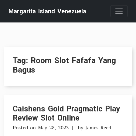
Skip
Margarita Island Venezuela
to
content
Tag:
Room Slot Fafafa Yang
Bagus
Caishens Gold Pragmatic Play
Review Slot Online
Posted on
May 28, 2023
by
James Reed