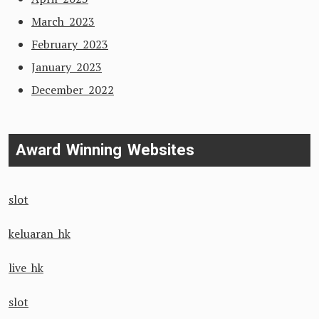
March 2023
February 2023
January 2023
December 2022
Award Winning Websites
slot
keluaran hk
live hk
slot