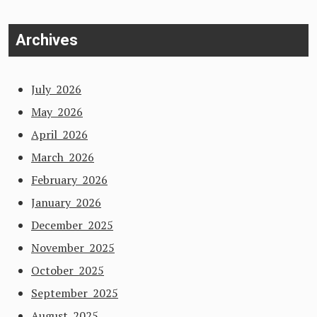
Archives
July 2026
May 2026
April 2026
March 2026
February 2026
January 2026
December 2025
November 2025
October 2025
September 2025
August 2025