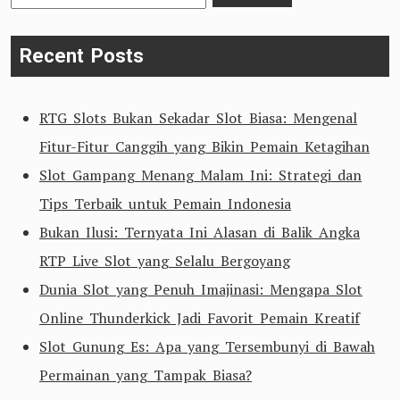
for:
Recent Posts
RTG Slots Bukan Sekadar Slot Biasa: Mengenal
Fitur-Fitur Canggih yang Bikin Pemain Ketagihan
Slot Gampang Menang Malam Ini: Strategi dan
Tips Terbaik untuk Pemain Indonesia
Bukan Ilusi: Ternyata Ini Alasan di Balik Angka
RTP Live Slot yang Selalu Bergoyang
Dunia Slot yang Penuh Imajinasi: Mengapa Slot
Online Thunderkick Jadi Favorit Pemain Kreatif
Slot Gunung Es: Apa yang Tersembunyi di Bawah
Permainan yang Tampak Biasa?