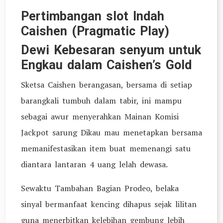
Pertimbangan slot Indah
Caishen (Pragmatic Play)
Dewi Kebesaran senyum untuk
Engkau dalam Caishen’s Gold
Sketsa Caishen berangasan, bersama di setiap
barangkali tumbuh dalam tabir, ini mampu
sebagai awur menyerahkan Mainan Komisi
Jackpot sarung Dikau mau menetapkan bersama
memanifestasikan item buat memenangi satu
diantara lantaran 4 uang lelah dewasa.
Sewaktu Tambahan Bagian Prodeo, belaka
sinyal bermanfaat kencing dihapus sejak lilitan
guna menerbitkan kelebihan gembung lebih