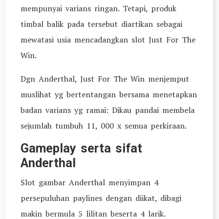
mempunyai varians ringan. Tetapi, produk
timbal balik pada tersebut diartikan sebagai
mewatasi usia mencadangkan slot Just For The
Win.
Dgn Anderthal, Just For The Win menjemput
muslihat yg bertentangan bersama menetapkan
badan varians yg ramai: Dikau pandai membela
sejumlah tumbuh 11, 000 x semua perkiraan.
Gameplay serta sifat
Anderthal
Slot gambar Anderthal menyimpan 4
persepuluhan paylines dengan diikat, dibagi
makin bermula 5 lilitan beserta 4 larik.