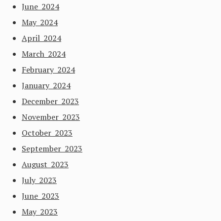
June 2024
May 2024
April 2024
March 2024
February 2024
January 2024
December 2023
November 2023
October 2023
September 2023
August 2023
July 2023
June 2023
May 2023