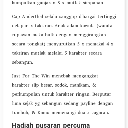
kumpulkan ganjaran 8 x mutlak simpanan.
Cap Anderthal selalu sanggup dihargai tertinggi
delapan x taksiran. Anak adam kawula (wanita
rupawan maka hulk dengan menggirangkan
secara tongkat) menyurutkan 5 x memakai 4 x
taksiran mutlak melalui 5 karakter secara
sebangun.
Just For The Win menebak mengangkat
karakter slip besar, sodok, manikam, &
perkumpulan untuk karakter ringan. Berputar
lima sejak yg sebangun sedang payline dengan
tumbuh, & Kamu memenangi dua x cagaran.
Hadiah pusaran percuma