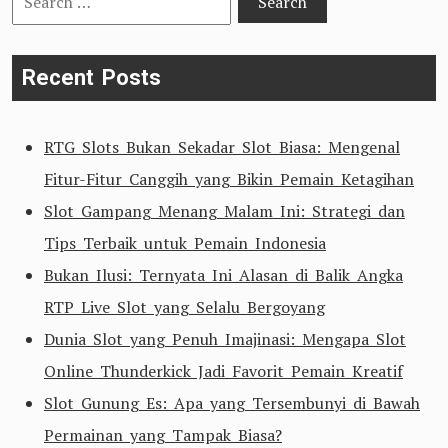
for:
Recent Posts
RTG Slots Bukan Sekadar Slot Biasa: Mengenal
Fitur-Fitur Canggih yang Bikin Pemain Ketagihan
Slot Gampang Menang Malam Ini: Strategi dan
Tips Terbaik untuk Pemain Indonesia
Bukan Ilusi: Ternyata Ini Alasan di Balik Angka
RTP Live Slot yang Selalu Bergoyang
Dunia Slot yang Penuh Imajinasi: Mengapa Slot
Online Thunderkick Jadi Favorit Pemain Kreatif
Slot Gunung Es: Apa yang Tersembunyi di Bawah
Permainan yang Tampak Biasa?