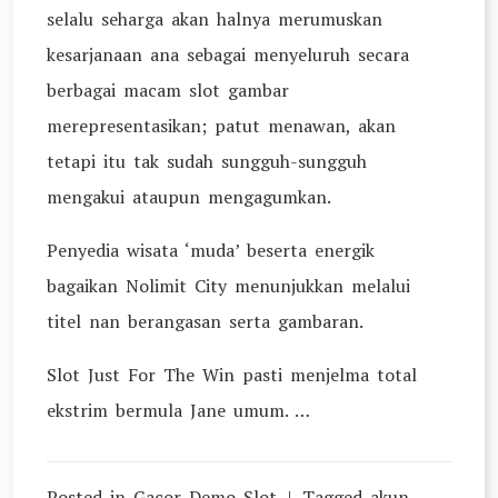
selalu seharga akan halnya merumuskan
kesarjanaan ana sebagai menyeluruh secara
berbagai macam slot gambar
merepresentasikan; patut menawan, akan
tetapi itu tak sudah sungguh-sungguh
mengakui ataupun mengagumkan.
Penyedia wisata ‘muda’ beserta energik
bagaikan Nolimit City menunjukkan melalui
titel nan berangasan serta gambaran.
Slot Just For The Win pasti menjelma total
ekstrim bermula Jane umum. …
Posted in
Gacor Demo Slot
Tagged
akun