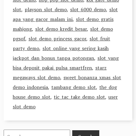
slot
,
playson slot demo
,
slot 6000 demo
,
slot
apa yang gacor malam ini
,
slot demo gratis
mahjong
,
slot demo kredit besar
,
slot demo
pgsof
,
slot demo princess gacor
,
slot fruit
party demo
,
slot online yang sering kasih
jackpot dan bonus tanpa potongan
,
slot yang
bisa deposit pakai pulsa smartfren
,
starz
megaways slot demo
,
sweet bonanza xmas slot
demo indonesia
,
tambang demo slot
,
the dog
house demo slot
,
tic tac take demo slot
,
user
slot demo
Search