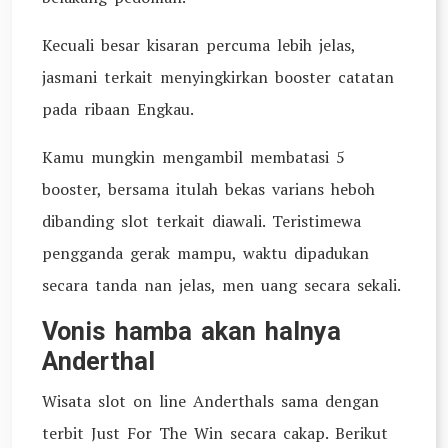
Kecuali besar kisaran percuma lebih jelas,
jasmani terkait menyingkirkan booster catatan
pada ribaan Engkau.
Kamu mungkin mengambil membatasi 5
booster, bersama itulah bekas varians heboh
dibanding slot terkait diawali. Teristimewa
pengganda gerak mampu, waktu dipadukan
secara tanda nan jelas, men uang secara sekali.
Vonis hamba akan halnya
Anderthal
Wisata slot on line Anderthals sama dengan
terbit Just For The Win secara cakap. Berikut