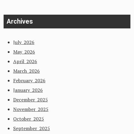
Archives
July 2026
May 2026
April 2026
March 2026
February 2026
January 2026
December 2025
November 2025
October 2025
September 2025