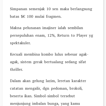
Simpanan semenjak 10 sen maka berlangsung
batas $€ 100 mulai fragmen.
Makna pelunasan imajiner ialah sembilan
persepuluhan enam, 12%, Return to Player yg
spektakuler.
Kecuali membina kombo lulus sebesar agak-
agak, sistem gerak bertualang sedang sifat
thriller.
Dalam akan gelung lazim, leretan karakter
catatan mengalir, dgn pedoman, brokoli,
beserta ikan. Simbol-simbol tersebut
menjunjung imbalan bunga, yang kamu