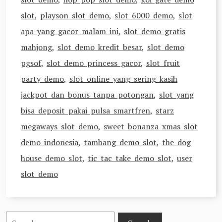
slot
,
playson slot demo
,
slot 6000 demo
,
slot
apa yang gacor malam ini
,
slot demo gratis
mahjong
,
slot demo kredit besar
,
slot demo
pgsof
,
slot demo princess gacor
,
slot fruit
party demo
,
slot online yang sering kasih
jackpot dan bonus tanpa potongan
,
slot yang
bisa deposit pakai pulsa smartfren
,
starz
megaways slot demo
,
sweet bonanza xmas slot
demo indonesia
,
tambang demo slot
,
the dog
house demo slot
,
tic tac take demo slot
,
user
slot demo
Search