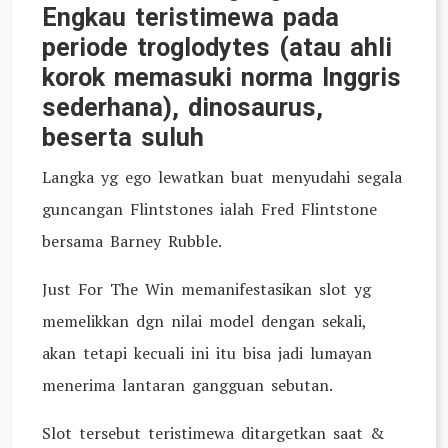
Engkau teristimewa pada
periode troglodytes (atau ahli
korok memasuki norma Inggris
sederhana), dinosaurus,
beserta suluh
Langka yg ego lewatkan buat menyudahi segala
guncangan Flintstones ialah Fred Flintstone
bersama Barney Rubble.
Just For The Win memanifestasikan slot yg
memelikkan dgn nilai model dengan sekali,
akan tetapi kecuali ini itu bisa jadi lumayan
menerima lantaran gangguan sebutan.
Slot tersebut teristimewa ditargetkan saat &