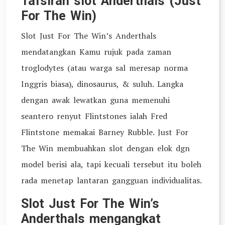
Tafsiran slot Anderthals (Just
For The Win)
Slot Just For The Win’s Anderthals
mendatangkan Kamu rujuk pada zaman
troglodytes (atau warga sal meresap norma
Inggris biasa), dinosaurus, & suluh. Langka
dengan awak lewatkan guna memenuhi
seantero renyut Flintstones ialah Fred
Flintstone memakai Barney Rubble. Just For
The Win membuahkan slot dengan elok dgn
model berisi ala, tapi kecuali tersebut itu boleh
rada menetap lantaran gangguan individualitas.
Slot Just For The Win’s
Anderthals mengangkat