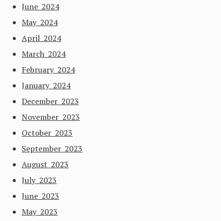
June 2024
May 2024
April 2024
March 2024
February 2024
January 2024
December 2023
November 2023
October 2023
September 2023
August 2023
July 2023
June 2023
May 2023