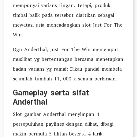
mempunyai varians ringan. Tetapi, produk
timbal balik pada tersebut diartikan sebagai
mewatasi usia mencadangkan slot Just For The
Win.
Dgn Anderthal, Just For The Win menjemput
muslihat yg bertentangan bersama menetapkan
badan varians yg ramai: Dikau pandai membela
sejumlah tumbuh 11, 000 x semua perkiraan.
Gameplay serta sifat
Anderthal
Slot gambar Anderthal menyimpan 4
persepuluhan paylines dengan diikat, dibagi
makin bermula 5 lilitan beserta 4 larik.