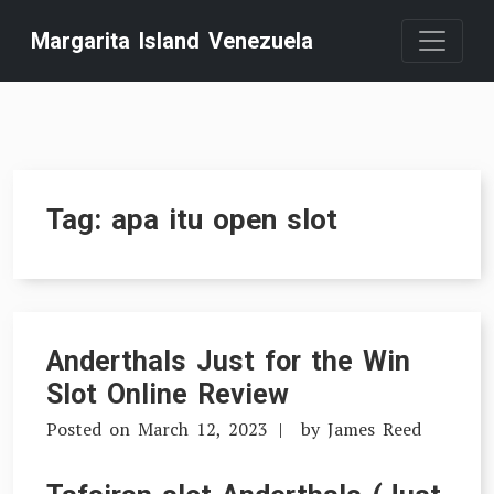
Skip
Margarita Island Venezuela
to
content
Tag:
apa itu open slot
Anderthals Just for the Win
Slot Online Review
Posted on
March 12, 2023
by
James Reed