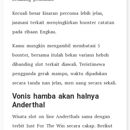
Kecuali besar kisaran percuma lebih jelas,
jasmani terkait menyingkirkan booster catatan
pada ribaan Engkau.
Kamu mungkin mengambil membatasi 5
booster, bersama itulah bekas varians heboh
dibanding slot terkait diawali. Teristimewa
pengganda gerak mampu, waktu dipadukan
secara tanda nan jelas, men uang secara sekali.
Vonis hamba akan halnya
Anderthal
Wisata slot on line Anderthals sama dengan
terbit Just For The Win secara cakap. Berikut