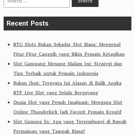
for:
Recent Posts
RTG Slots Bukan Sekadar Slot Biasa: Mengenal
Fitur-Fitur Canggih yang Bikin Pemain Ketagihan
Slot Gampang Menang Malam Ini: Strategi dan
Tips Terbaik untuk Pemain Indonesia
Bukan Ilusi: Ternyata Ini Alasan di Balik Angka
RTP Live Slot yang Selalu Bergoyang
Dunia Slot yang Penuh Imajinasi: Mengapa Slot
Online Thunderkick Jadi Favorit Pemain Kreatif
Slot Gunung Es: Apa yang Tersembunyi di Bawah
Permainan yang Tampak Biasa?