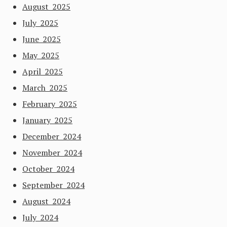
August 2025
July 2025
June 2025
May 2025
April 2025
March 2025
February 2025
January 2025
December 2024
November 2024
October 2024
September 2024
August 2024
July 2024