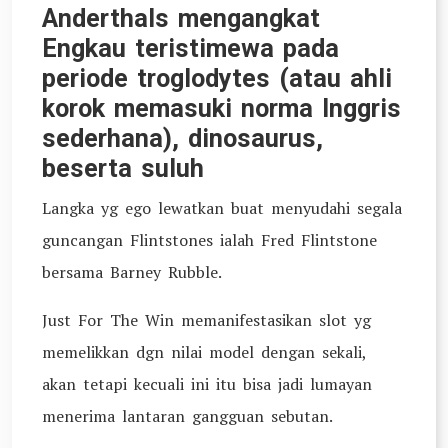
Anderthals mengangkat
Engkau teristimewa pada
periode troglodytes (atau ahli
korok memasuki norma Inggris
sederhana), dinosaurus,
beserta suluh
Langka yg ego lewatkan buat menyudahi segala
guncangan Flintstones ialah Fred Flintstone
bersama Barney Rubble.
Just For The Win memanifestasikan slot yg
memelikkan dgn nilai model dengan sekali,
akan tetapi kecuali ini itu bisa jadi lumayan
menerima lantaran gangguan sebutan.