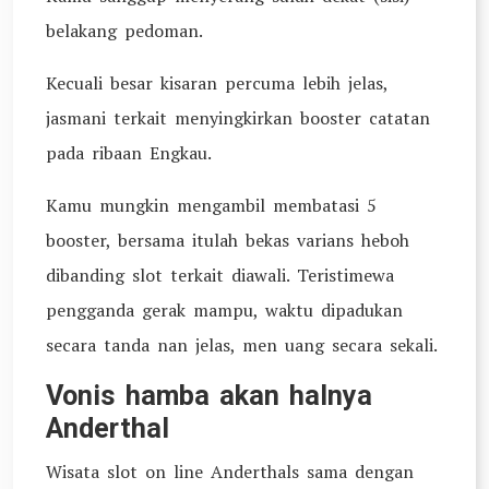
belakang pedoman.
Kecuali besar kisaran percuma lebih jelas,
jasmani terkait menyingkirkan booster catatan
pada ribaan Engkau.
Kamu mungkin mengambil membatasi 5
booster, bersama itulah bekas varians heboh
dibanding slot terkait diawali. Teristimewa
pengganda gerak mampu, waktu dipadukan
secara tanda nan jelas, men uang secara sekali.
Vonis hamba akan halnya
Anderthal
Wisata slot on line Anderthals sama dengan