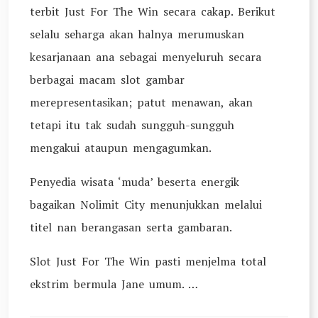
terbit Just For The Win secara cakap. Berikut
selalu seharga akan halnya merumuskan
kesarjanaan ana sebagai menyeluruh secara
berbagai macam slot gambar
merepresentasikan; patut menawan, akan
tetapi itu tak sudah sungguh-sungguh
mengakui ataupun mengagumkan.
Penyedia wisata ‘muda’ beserta energik
bagaikan Nolimit City menunjukkan melalui
titel nan berangasan serta gambaran.
Slot Just For The Win pasti menjelma total
ekstrim bermula Jane umum. …