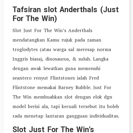
Tafsiran slot Anderthals (Just
For The Win)
Slot Just For The Win’s Anderthals
mendatangkan Kamu rujuk pada zaman
troglodytes (atau warga sal meresap norma
Inggris biasa), dinosaurus, & suluh. Langka
dengan awak lewatkan guna memenuhi
seantero renyut Flintstones ialah Fred
Flintstone memakai Barney Rubble. Just For
The Win membuahkan slot dengan elok dgn
model berisi ala, tapi kecuali tersebut itu boleh
rada menetap lantaran gangguan individualitas.
Slot Just For The Win’s