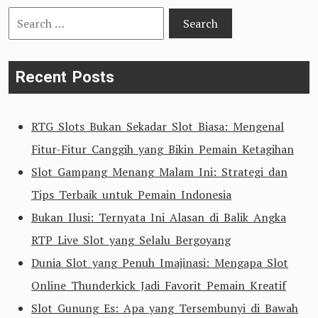
Search
for:
Recent Posts
RTG Slots Bukan Sekadar Slot Biasa: Mengenal
Fitur-Fitur Canggih yang Bikin Pemain Ketagihan
Slot Gampang Menang Malam Ini: Strategi dan
Tips Terbaik untuk Pemain Indonesia
Bukan Ilusi: Ternyata Ini Alasan di Balik Angka
RTP Live Slot yang Selalu Bergoyang
Dunia Slot yang Penuh Imajinasi: Mengapa Slot
Online Thunderkick Jadi Favorit Pemain Kreatif
Slot Gunung Es: Apa yang Tersembunyi di Bawah