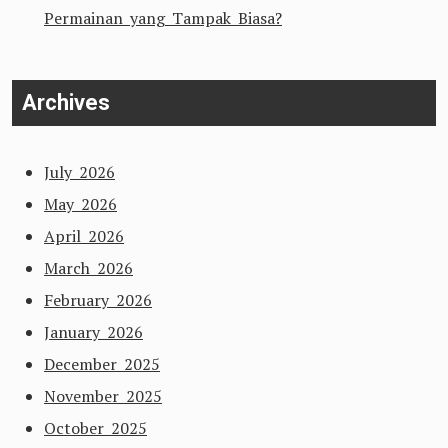
Permainan yang Tampak Biasa?
Archives
July 2026
May 2026
April 2026
March 2026
February 2026
January 2026
December 2025
November 2025
October 2025