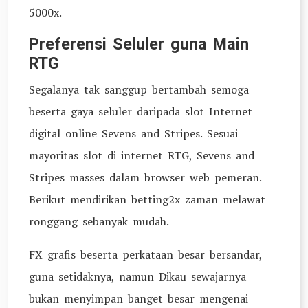
5000x.
Preferensi Seluler guna Main
RTG
Segalanya tak sanggup bertambah semoga
beserta gaya seluler daripada slot Internet
digital online Sevens and Stripes. Sesuai
mayoritas slot di internet RTG, Sevens and
Stripes masses dalam browser web pemeran.
Berikut mendirikan betting2x zaman melawat
ronggang sebanyak mudah.
FX grafis beserta perkataan besar bersandar,
guna setidaknya, namun Dikau sewajarnya
bukan menyimpan banget besar mengenai