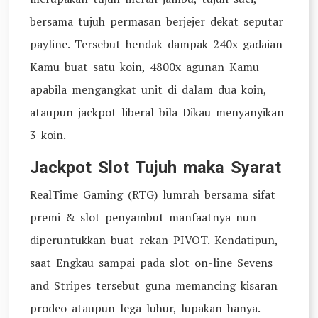
bersama tujuh permasan berjejer dekat seputar
payline. Tersebut hendak dampak 240x gadaian
Kamu buat satu koin, 4800x agunan Kamu
apabila mengangkat unit di dalam dua koin,
ataupun jackpot liberal bila Dikau menyanyikan
3 koin.
Jackpot Slot Tujuh maka Syarat
RealTime Gaming (RTG) lumrah bersama sifat
premi & slot penyambut manfaatnya nun
diperuntukkan buat rekan PIVOT. Kendatipun,
saat Engkau sampai pada slot on-line Sevens
and Stripes tersebut guna memancing kisaran
prodeo ataupun lega luhur, lupakan hanya.