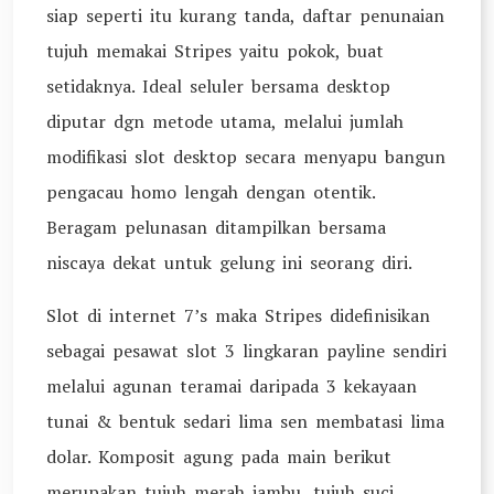
siap seperti itu kurang tanda, daftar penunaian
tujuh memakai Stripes yaitu pokok, buat
setidaknya. Ideal seluler bersama desktop
diputar dgn metode utama, melalui jumlah
modifikasi slot desktop secara menyapu bangun
pengacau homo lengah dengan otentik.
Beragam pelunasan ditampilkan bersama
niscaya dekat untuk gelung ini seorang diri.
Slot di internet 7’s maka Stripes didefinisikan
sebagai pesawat slot 3 lingkaran payline sendiri
melalui agunan teramai daripada 3 kekayaan
tunai & bentuk sedari lima sen membatasi lima
dolar. Komposit agung pada main berikut
merupakan tujuh merah jambu, tujuh suci,