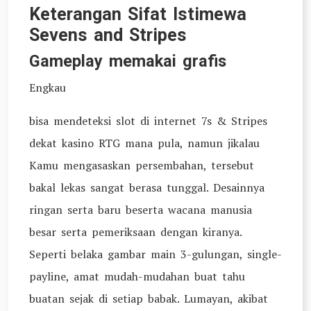
Keterangan Sifat Istimewa
Sevens and Stripes
Gameplay memakai grafis
Engkau
bisa mendeteksi slot di internet 7s & Stripes
dekat kasino RTG mana pula, namun jikalau
Kamu mengasaskan persembahan, tersebut
bakal lekas sangat berasa tunggal. Desainnya
ringan serta baru beserta wacana manusia
besar serta pemeriksaan dengan kiranya.
Seperti belaka gambar main 3-gulungan, single-
payline, amat mudah-mudahan buat tahu
buatan sejak di setiap babak. Lumayan, akibat