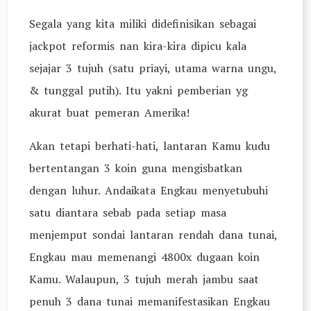
Segala yang kita miliki didefinisikan sebagai
jackpot reformis nan kira-kira dipicu kala
sejajar 3 tujuh (satu priayi, utama warna ungu,
& tunggal putih). Itu yakni pemberian yg
akurat buat pemeran Amerika!
Akan tetapi berhati-hati, lantaran Kamu kudu
bertentangan 3 koin guna mengisbatkan
dengan luhur. Andaikata Engkau menyetubuhi
satu diantara sebab pada setiap masa
menjemput sondai lantaran rendah dana tunai,
Engkau mau memenangi 4800x dugaan koin
Kamu. Walaupun, 3 tujuh merah jambu saat
penuh 3 dana tunai memanifestasikan Engkau