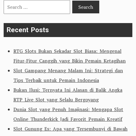
Search
for:
Recent Posts
RTG Slots Bukan Sekadar Slot Biasa: Mengenal
Fitur-Fitur Canggih yang Bikin Pemain Ketagihan
Slot Gampang Menang Malam Ini: Strategi dan
Tips Terbaik untuk Pemain Indonesia
Bukan Ilusi: Ternyata Ini Alasan di Balik Angka
RTP Live Slot yang Selalu Bergoyang
Dunia Slot yang Penuh Imajinasi: Mengapa Slot
Online Thunderkick Jadi Favorit Pemain Kreatif
Slot Gunung Es: Apa yang Tersembunyi di Bawah