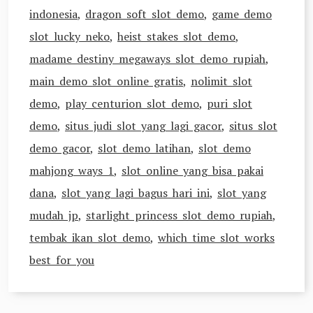
indonesia
,
dragon soft slot demo
,
game demo
slot lucky neko
,
heist stakes slot demo
,
madame destiny megaways slot demo rupiah
,
main demo slot online gratis
,
nolimit slot
demo
,
play centurion slot demo
,
puri slot
demo
,
situs judi slot yang lagi gacor
,
situs slot
demo gacor
,
slot demo latihan
,
slot demo
mahjong ways 1
,
slot online yang bisa pakai
dana
,
slot yang lagi bagus hari ini
,
slot yang
mudah jp
,
starlight princess slot demo rupiah
,
tembak ikan slot demo
,
which time slot works
best for you