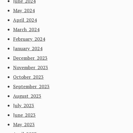
June 2024
May 2024
April 2024
March 2024
February 2024
January 2024
December 2023
November 2023
October 2023
September 2023
August 2023
July 2023
June 2023
May 2023