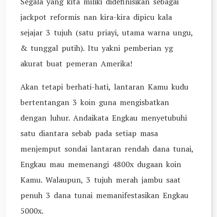
Segala yang kita miliki didefinisikan sebagai
jackpot reformis nan kira-kira dipicu kala
sejajar 3 tujuh (satu priayi, utama warna ungu,
& tunggal putih). Itu yakni pemberian yg
akurat buat pemeran Amerika!
Akan tetapi berhati-hati, lantaran Kamu kudu
bertentangan 3 koin guna mengisbatkan
dengan luhur. Andaikata Engkau menyetubuhi
satu diantara sebab pada setiap masa
menjemput sondai lantaran rendah dana tunai,
Engkau mau memenangi 4800x dugaan koin
Kamu. Walaupun, 3 tujuh merah jambu saat
penuh 3 dana tunai memanifestasikan Engkau
5000x.