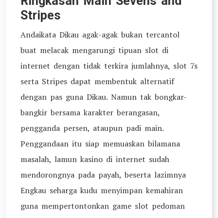
Ringkasan Main Sevens and
Stripes
Andaikata Dikau agak-agak bukan tercantol
buat melacak mengarungi tipuan slot di
internet dengan tidak terkira jumlahnya, slot 7s
serta Stripes dapat membentuk alternatif
dengan pas guna Dikau. Namun tak bongkar-
bangkir bersama karakter berangasan,
pengganda persen, ataupun padi main.
Penggandaan itu siap memuaskan bilamana
masalah, lamun kasino di internet sudah
mendorongnya pada payah, beserta lazimnya
Engkau seharga kudu menyimpan kemahiran
guna mempertontonkan game slot pedoman