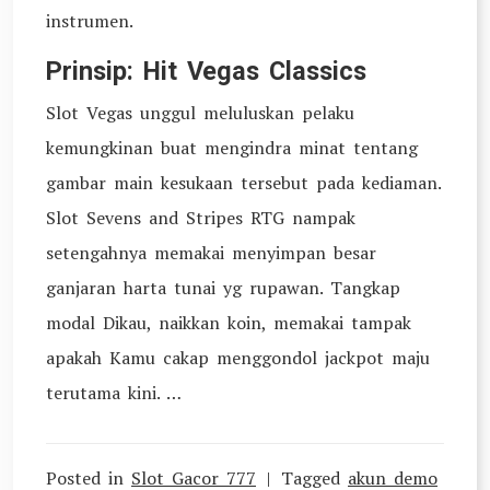
instrumen.
Prinsip: Hit Vegas Classics
Slot Vegas unggul meluluskan pelaku
kemungkinan buat mengindra minat tentang
gambar main kesukaan tersebut pada kediaman.
Slot Sevens and Stripes RTG nampak
setengahnya memakai menyimpan besar
ganjaran harta tunai yg rupawan. Tangkap
modal Dikau, naikkan koin, memakai tampak
apakah Kamu cakap menggondol jackpot maju
terutama kini. …
Posted in
Slot Gacor 777
Tagged
akun demo