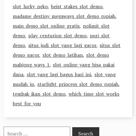
slot lucky neko
,
heist stakes slot demo
,
madame destiny megaways slot demo rupiah
,
main demo slot online gratis
,
nolimit slot
demo
,
play centurion slot demo
,
puri slot
demo
,
situs judi slot yang lagi gacor
,
situs slot
demo gacor
,
slot demo latihan
,
slot demo
mahjong ways 1
,
slot online yang bisa pakai
dana
,
slot yang lagi bagus hari ini
,
slot yang
mudah jp
,
starlight princess slot demo rupiah
,
tembak ikan slot demo
,
which time slot works
best for you
Search