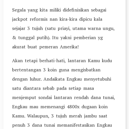
Segala yang kita miliki didefinisikan sebagai
jackpot reformis nan kira-kira dipicu kala
sejajar 3 tujuh (satu priayi, utama warna ungu,
& tunggal putih). Itu yakni pemberian yg
akurat buat pemeran Amerika!
Akan tetapi berhati-hati, lantaran Kamu kudu
bertentangan 3 koin guna mengisbatkan
dengan luhur. Andaikata Engkau menyetubuhi
satu diantara sebab pada setiap masa
menjemput sondai lantaran rendah dana tunai,
Engkau mau memenangi 4800x dugaan koin
Kamu. Walaupun, 3 tujuh merah jambu saat
penuh 3 dana tunai memanifestasikan Engkau