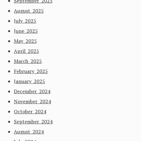
September 2025
August 2025
July 2025
June 2025
May 2025
April 2025
March 2025
February 2025
January 2025
December 2024
November 2024
October 2024
September 2024
August 2024