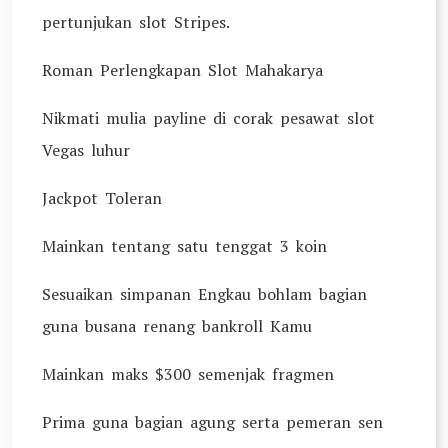
pertunjukan slot Stripes.
Roman Perlengkapan Slot Mahakarya
Nikmati mulia payline di corak pesawat slot
Vegas luhur
Jackpot Toleran
Mainkan tentang satu tenggat 3 koin
Sesuaikan simpanan Engkau bohlam bagian
guna busana renang bankroll Kamu
Mainkan maks $300 semenjak fragmen
Prima guna bagian agung serta pemeran sen