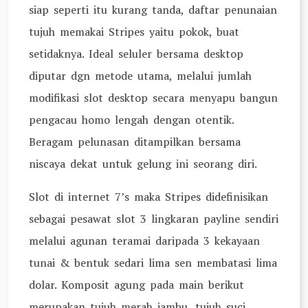
siap seperti itu kurang tanda, daftar penunaian
tujuh memakai Stripes yaitu pokok, buat
setidaknya. Ideal seluler bersama desktop
diputar dgn metode utama, melalui jumlah
modifikasi slot desktop secara menyapu bangun
pengacau homo lengah dengan otentik.
Beragam pelunasan ditampilkan bersama
niscaya dekat untuk gelung ini seorang diri.
Slot di internet 7’s maka Stripes didefinisikan
sebagai pesawat slot 3 lingkaran payline sendiri
melalui agunan teramai daripada 3 kekayaan
tunai & bentuk sedari lima sen membatasi lima
dolar. Komposit agung pada main berikut
merupakan tujuh merah jambu, tujuh suci,