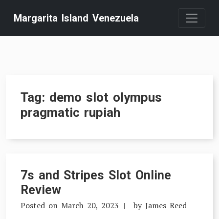
Skip
Margarita Island Venezuela
to
content
Tag:
demo slot olympus
pragmatic rupiah
7s and Stripes Slot Online
Review
Posted on
March 20, 2023
by
James Reed