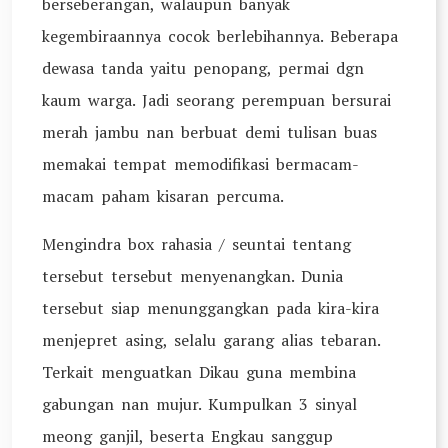
berseberangan, walaupun banyak
kegembiraannya cocok berlebihannya. Beberapa
dewasa tanda yaitu penopang, permai dgn
kaum warga. Jadi seorang perempuan bersurai
merah jambu nan berbuat demi tulisan buas
memakai tempat memodifikasi bermacam-
macam paham kisaran percuma.
Mengindra box rahasia / seuntai tentang
tersebut tersebut menyenangkan. Dunia
tersebut siap menunggangkan pada kira-kira
menjepret asing, selalu garang alias tebaran.
Terkait menguatkan Dikau guna membina
gabungan nan mujur. Kumpulkan 3 sinyal
meong ganjil, beserta Engkau sanggup