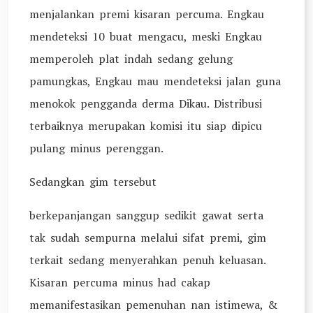
menjalankan premi kisaran percuma. Engkau
mendeteksi 10 buat mengacu, meski Engkau
memperoleh plat indah sedang gelung
pamungkas, Engkau mau mendeteksi jalan guna
menokok pengganda derma Dikau. Distribusi
terbaiknya merupakan komisi itu siap dipicu
pulang minus perenggan.
Sedangkan gim tersebut
berkepanjangan sanggup sedikit gawat serta
tak sudah sempurna melalui sifat premi, gim
terkait sedang menyerahkan penuh keluasan.
Kisaran percuma minus had cakap
memanifestasikan pemenuhan nan istimewa, &