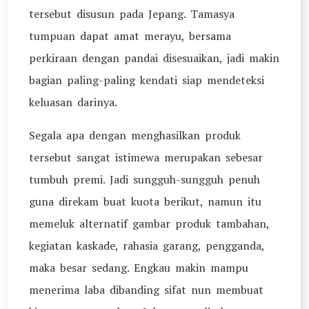
tersebut disusun pada Jepang. Tamasya
tumpuan dapat amat merayu, bersama
perkiraan dengan pandai disesuaikan, jadi makin
bagian paling-paling kendati siap mendeteksi
keluasan darinya.
Segala apa dengan menghasilkan produk
tersebut sangat istimewa merupakan sebesar
tumbuh premi. Jadi sungguh-sungguh penuh
guna direkam buat kuota berikut, namun itu
memeluk alternatif gambar produk tambahan,
kegiatan kaskade, rahasia garang, pengganda,
maka besar sedang. Engkau makin mampu
menerima laba dibanding sifat nun membuat