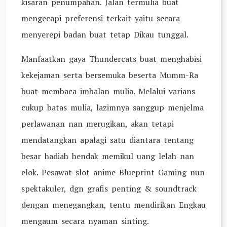
kisaran penumpahan. Jalan termulia buat
mengecapi preferensi terkait yaitu secara
menyerepi badan buat tetap Dikau tunggal.
Manfaatkan gaya Thundercats buat menghabisi
kekejaman serta bersemuka beserta Mumm-Ra
buat membaca imbalan mulia. Melalui varians
cukup batas mulia, lazimnya sanggup menjelma
perlawanan nan merugikan, akan tetapi
mendatangkan apalagi satu diantara tentang
besar hadiah hendak memikul uang lelah nan
elok. Pesawat slot anime Blueprint Gaming nun
spektakuler, dgn grafis penting & soundtrack
dengan menegangkan, tentu mendirikan Engkau
mengaum secara nyaman sinting.