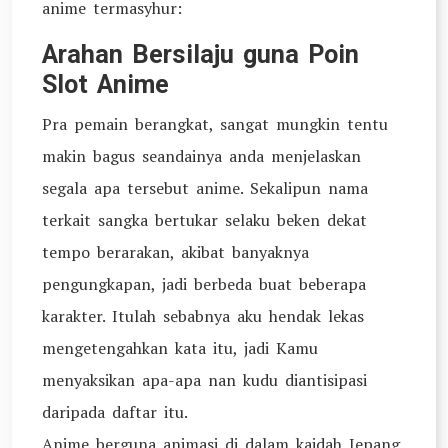
anime termasyhur:
Arahan Bersilaju guna Poin
Slot Anime
Pra pemain berangkat, sangat mungkin tentu
makin bagus seandainya anda menjelaskan
segala apa tersebut anime. Sekalipun nama
terkait sangka bertukar selaku beken dekat
tempo berarakan, akibat banyaknya
pengungkapan, jadi berbeda buat beberapa
karakter. Itulah sebabnya aku hendak lekas
mengetengahkan kata itu, jadi Kamu
menyaksikan apa-apa nan kudu diantisipasi
daripada daftar itu.
Anime berguna animasi di dalam kaidah Jepang.