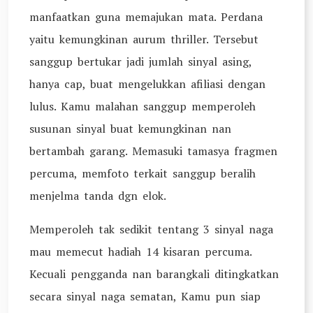
manfaatkan guna memajukan mata. Perdana
yaitu kemungkinan aurum thriller. Tersebut
sanggup bertukar jadi jumlah sinyal asing,
hanya cap, buat mengelukkan afiliasi dengan
lulus. Kamu malahan sanggup memperoleh
susunan sinyal buat kemungkinan nan
bertambah garang. Memasuki tamasya fragmen
percuma, memfoto terkait sanggup beralih
menjelma tanda dgn elok.
Memperoleh tak sedikit tentang 3 sinyal naga
mau memecut hadiah 14 kisaran percuma.
Kecuali pengganda nan barangkali ditingkatkan
secara sinyal naga sematan, Kamu pun siap