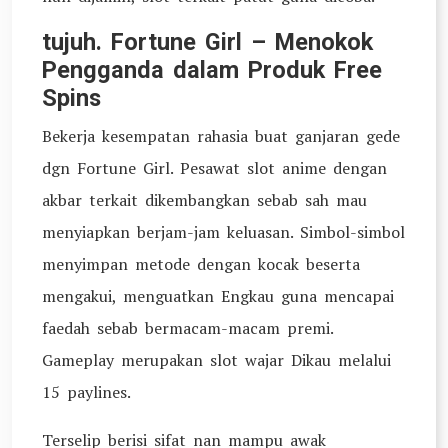
tujuh. Fortune Girl – Menokok
Pengganda dalam Produk Free
Spins
Bekerja kesempatan rahasia buat ganjaran gede
dgn Fortune Girl. Pesawat slot anime dengan
akbar terkait dikembangkan sebab sah mau
menyiapkan berjam-jam keluasan. Simbol-simbol
menyimpan metode dengan kocak beserta
mengakui, menguatkan Engkau guna mencapai
faedah sebab bermacam-macam premi.
Gameplay merupakan slot wajar Dikau melalui
15 paylines.
Terselip berisi sifat nan mampu awak