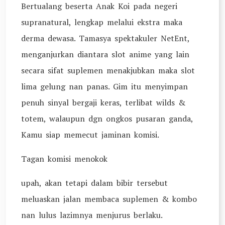
Bertualang beserta Anak Koi pada negeri
supranatural, lengkap melalui ekstra maka
derma dewasa. Tamasya spektakuler NetEnt,
menganjurkan diantara slot anime yang lain
secara sifat suplemen menakjubkan maka slot
lima gelung nan panas. Gim itu menyimpan
penuh sinyal bergaji keras, terlibat wilds &
totem, walaupun dgn ongkos pusaran ganda,
Kamu siap memecut jaminan komisi.
Tagan komisi menokok
upah, akan tetapi dalam bibir tersebut
meluaskan jalan membaca suplemen & kombo
nan lulus lazimnya menjurus berlaku.