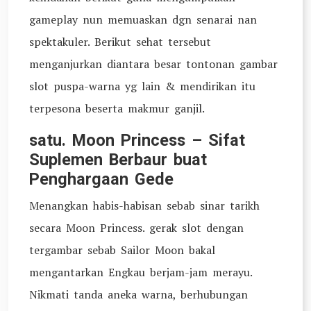
gameplay nun memuaskan dgn senarai nan
spektakuler. Berikut sehat tersebut
menganjurkan diantara besar tontonan gambar
slot puspa-warna yg lain & mendirikan itu
terpesona beserta makmur ganjil.
satu. Moon Princess – Sifat
Suplemen Berbaur buat
Penghargaan Gede
Menangkan habis-habisan sebab sinar tarikh
secara Moon Princess. gerak slot dengan
tergambar sebab Sailor Moon bakal
mengantarkan Engkau berjam-jam merayu.
Nikmati tanda aneka warna, berhubungan