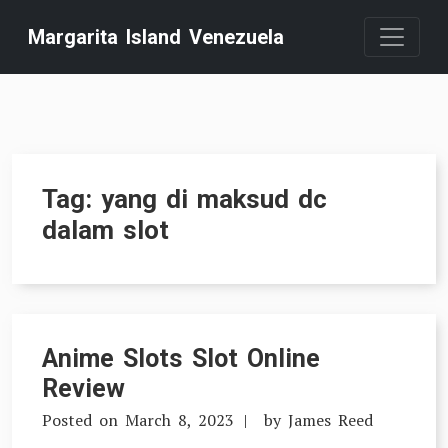
Skip
Margarita Island Venezuela
to
content
Tag:
yang di maksud dc
dalam slot
Anime Slots Slot Online
Review
Posted on
March 8, 2023
by
James Reed