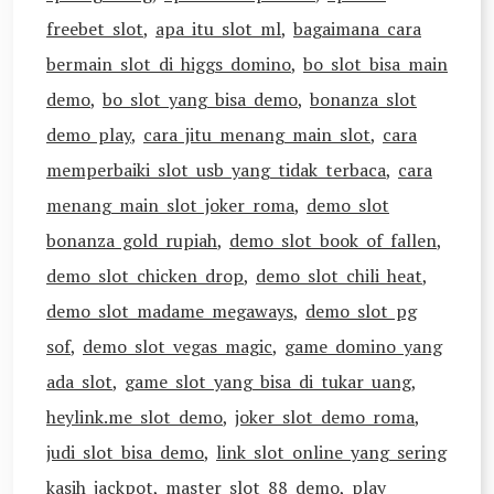
freebet slot
,
apa itu slot ml
,
bagaimana cara
bermain slot di higgs domino
,
bo slot bisa main
demo
,
bo slot yang bisa demo
,
bonanza slot
demo play
,
cara jitu menang main slot
,
cara
memperbaiki slot usb yang tidak terbaca
,
cara
menang main slot joker roma
,
demo slot
bonanza gold rupiah
,
demo slot book of fallen
,
demo slot chicken drop
,
demo slot chili heat
,
demo slot madame megaways
,
demo slot pg
sof
,
demo slot vegas magic
,
game domino yang
ada slot
,
game slot yang bisa di tukar uang
,
heylink.me slot demo
,
joker slot demo roma
,
judi slot bisa demo
,
link slot online yang sering
kasih jackpot
,
master slot 88 demo
,
play