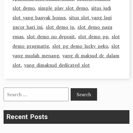
slot demo
,
simple play slot demo
,
situs judi
slot yang banyak bonus
,
situs slot yang lagi
gacor hari ini
,
slot demo jp
,
slot demo naga
emas
,
slot demo no deposit
,
slot demo pp
,
slot
demo pragmatig
,
slot pg demo lucky neko
,
slot
yang mudah menang
,
yang di maksud dc dalam
slot
,
yang dimaksud dedicated slot
Search
for:
Recent Posts