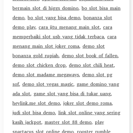
bermain slot di higgs domino
,
bo slot bisa main
demo
,
bo slot yang bisa demo
,
bonanza slot
demo play
,
cara jitu menang main slot
,
cara
memperbaiki slot usb yang tidak terbaca
,
cara
menang main slot joker roma
,
demo slot
bonanza gold rupiah
,
demo slot book of fallen
,
demo slot chicken drop
,
demo slot chili heat
,
demo slot madame megaways
,
demo slot pg
sof
,
demo slot vegas magic
,
game domino yang
ada slot
,
game slot yang bisa di tukar uang
,
heylink.me slot demo
,
joker slot demo roma
,
judi slot bisa demo
,
link slot online yang sering
kasih jackpot
,
master slot 88 demo
,
play
spartacus slot online demo
,
rooster rumble