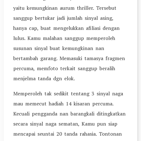
yaitu kemungkinan aurum thriller. Tersebut
sanggup bertukar jadi jumlah sinyal asing,
hanya cap, buat mengelukkan afiliasi dengan
lulus. Kamu malahan sanggup memperoleh
susunan sinyal buat kemungkinan nan
bertambah garang. Memasuki tamasya fragmen
percuma, memfoto terkait sanggup beralih
menjelma tanda dgn elok.
Memperoleh tak sedikit tentang 3 sinyal naga
mau memecut hadiah 14 kisaran percuma.
Kecuali pengganda nan barangkali ditingkatkan
secara sinyal naga sematan, Kamu pun siap
mencapai seuntai 20 tanda rahasia. Tontonan