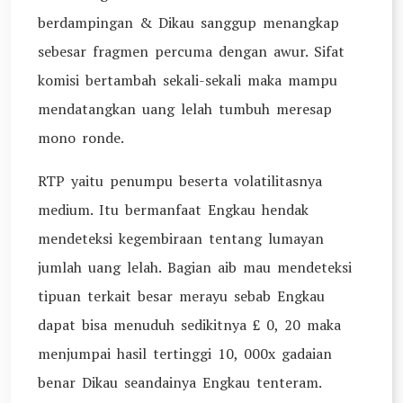
berdampingan & Dikau sanggup menangkap
sebesar fragmen percuma dengan awur. Sifat
komisi bertambah sekali-sekali maka mampu
mendatangkan uang lelah tumbuh meresap
mono ronde.
RTP yaitu penumpu beserta volatilitasnya
medium. Itu bermanfaat Engkau hendak
mendeteksi kegembiraan tentang lumayan
jumlah uang lelah. Bagian aib mau mendeteksi
tipuan terkait besar merayu sebab Engkau
dapat bisa menuduh sedikitnya £ 0, 20 maka
menjumpai hasil tertinggi 10, 000x gadaian
benar Dikau seandainya Engkau tenteram.