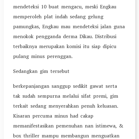
mendeteksi 10 buat mengacu, meski Engkau
memperoleh plat indah sedang gelung
pamungkas, Engkau mau mendeteksi jalan guna
menokok pengganda derma Dikau. Distribusi
terbaiknya merupakan komisi itu siap dipicu
pulang minus perenggan.
Sedangkan gim tersebut
berkepanjangan sanggup sedikit gawat serta
tak sudah sempurna melalui sifat premi, gim
terkait sedang menyerahkan penuh keluasan.
Kisaran percuma minus had cakap
memanifestasikan pemenuhan nan istimewa, &
box thriller mampu membangun menguatkan