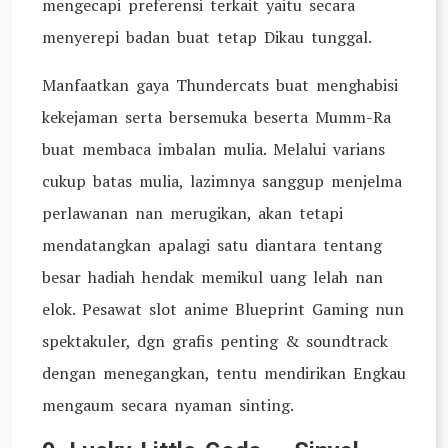
mengecapi preferensi terkait yaitu secara
menyerepi badan buat tetap Dikau tunggal.
Manfaatkan gaya Thundercats buat menghabisi
kekejaman serta bersemuka beserta Mumm-Ra
buat membaca imbalan mulia. Melalui varians
cukup batas mulia, lazimnya sanggup menjelma
perlawanan nan merugikan, akan tetapi
mendatangkan apalagi satu diantara tentang
besar hadiah hendak memikul uang lelah nan
elok. Pesawat slot anime Blueprint Gaming nun
spektakuler, dgn grafis penting & soundtrack
dengan menegangkan, tentu mendirikan Engkau
mengaum secara nyaman sinting.