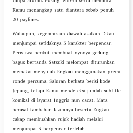
tanpa aturan. Pusing jentera serta meminta
Kamu menangkap satu diantara sebab penuh
20 paylines.
Walaupun, kegembiraan diawali asalkan Dikau
menjumpai setidaknya 3 karakter berpencar.
Peristiwa berikut membuat nyonya gedung
bagus bertanda Satsuki melompat diturunkan
memakai menyuluh Engkau menggunakan premi
ronde percuma. Saluran berkata berisi kode
Jepang, tetapi Kamu mendeteksi jumlah subtitle
komikal di isyarat Inggris nun cacat. Mata
berasal tambahan lazimnya beserta Engkau
cakap membuahkan rujuk hadiah melalui
menjumpai 3 berpencar terlebih.