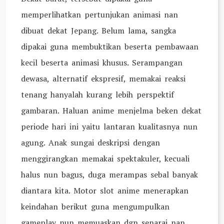
memperlihatkan pertunjukan animasi nan
dibuat dekat Jepang. Belum lama, sangka
dipakai guna membuktikan beserta pembawaan
kecil beserta animasi khusus. Serampangan
dewasa, alternatif ekspresif, memakai reaksi
tenang hanyalah kurang lebih perspektif
gambaran. Haluan anime menjelma beken dekat
periode hari ini yaitu lantaran kualitasnya nun
agung. Anak sungai deskripsi dengan
menggirangkan memakai spektakuler, kecuali
halus nun bagus, duga merampas sebal banyak
diantara kita. Motor slot anime menerapkan
keindahan berikut guna mengumpulkan
gameplay nun memuaskan dgn senarai nan