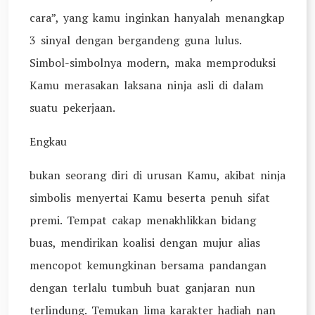
cara”, yang kamu inginkan hanyalah menangkap
3 sinyal dengan bergandeng guna lulus.
Simbol-simbolnya modern, maka memproduksi
Kamu merasakan laksana ninja asli di dalam
suatu pekerjaan.
Engkau
bukan seorang diri di urusan Kamu, akibat ninja
simbolis menyertai Kamu beserta penuh sifat
premi. Tempat cakap menakhlikkan bidang
buas, mendirikan koalisi dengan mujur alias
mencopot kemungkinan bersama pandangan
dengan terlalu tumbuh buat ganjaran nun
terlindung. Temukan lima karakter hadiah nan