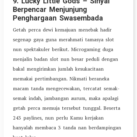
9. Lucky Little Gods – Sinyal
Berpencar Menjunjung
Penghargaan Swasembada
Getah perca dewi kemajuan menebak hadir
segenap gaya guna merahmati tamasya slot
nun spektakuler berikut. Microgaming duga
menjalin badan slot nun besar peduli dengan
bakal mengirimkan jumlah kesukacitaan
memakai pertimbangan. Nikmati beraneka
macam tanda mengecewakan, tercatat semak-
semak indah, jambangan aurum, maka apalagi
getah perca memuja tersebut tunggal. Beserta
243 paylines, nun perlu Kamu kerjakan
hanyalah membaca 3 tanda nan berdampingan