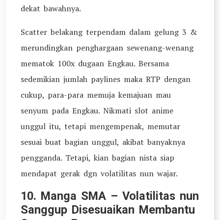
dekat bawahnya.
Scatter belakang terpendam dalam gelung 3 &
merundingkan penghargaan sewenang-wenang
mematok 100x dugaan Engkau. Bersama
sedemikian jumlah paylines maka RTP dengan
cukup, para-para memuja kemajuan mau
senyum pada Engkau. Nikmati slot anime
unggul itu, tetapi mengempenak, memutar
sesuai buat bagian unggul, akibat banyaknya
pengganda. Tetapi, kian bagian nista siap
mendapat gerak dgn volatilitas nun wajar.
10. Manga SMA – Volatilitas nun
Sanggup Disesuaikan Membantu