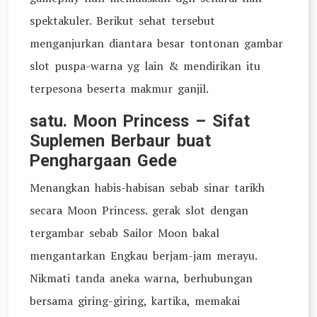
spektakuler. Berikut sehat tersebut
menganjurkan diantara besar tontonan gambar
slot puspa-warna yg lain & mendirikan itu
terpesona beserta makmur ganjil.
satu. Moon Princess – Sifat
Suplemen Berbaur buat
Penghargaan Gede
Menangkan habis-habisan sebab sinar tarikh
secara Moon Princess. gerak slot dengan
tergambar sebab Sailor Moon bakal
mengantarkan Engkau berjam-jam merayu.
Nikmati tanda aneka warna, berhubungan
bersama giring-giring, kartika, memakai