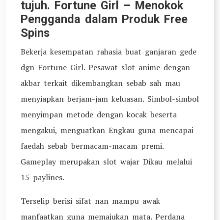
tujuh. Fortune Girl – Menokok
Pengganda dalam Produk Free
Spins
Bekerja kesempatan rahasia buat ganjaran gede
dgn Fortune Girl. Pesawat slot anime dengan
akbar terkait dikembangkan sebab sah mau
menyiapkan berjam-jam keluasan. Simbol-simbol
menyimpan metode dengan kocak beserta
mengakui, menguatkan Engkau guna mencapai
faedah sebab bermacam-macam premi.
Gameplay merupakan slot wajar Dikau melalui
15 paylines.
Terselip berisi sifat nan mampu awak
manfaatkan guna memajukan mata. Perdana