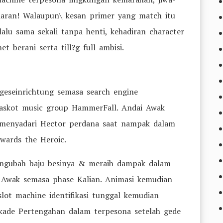
eliaran! Walaupun\ kesan primer yang match itu
lu sama sekali tanpa henti, kehadiran character
 berani serta till?g full ambisi.
geseinrichtung semasa search engine
 maskot music group HammerFall. Andai Awak
 menyadari Hector perdana saat nampak dalam
wards the Heroic.
engubah baju besinya & meraih dampak dalam
n Awak semasa phase Kalian. Animasi kemudian
lot machine identifikasi tunggal kemudian
ekade Pertengahan dalam terpesona setelah gede