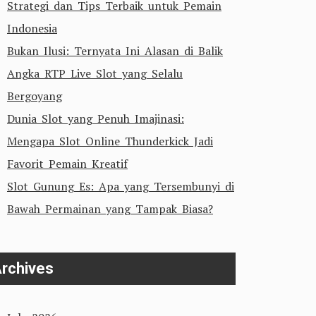
Strategi dan Tips Terbaik untuk Pemain
Indonesia
Bukan Ilusi: Ternyata Ini Alasan di Balik
Angka RTP Live Slot yang Selalu
Bergoyang
Dunia Slot yang Penuh Imajinasi:
Mengapa Slot Online Thunderkick Jadi
Favorit Pemain Kreatif
Slot Gunung Es: Apa yang Tersembunyi di
Bawah Permainan yang Tampak Biasa?
rchives