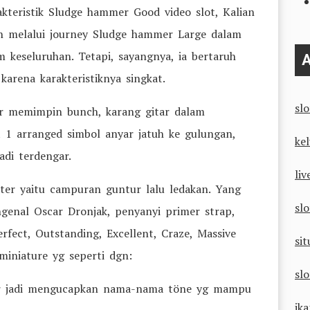
akteristik Sludge hammer Good video slot, Kalian
an melalui journey Sludge hammer Large dalam
am keseluruhan. Tetapi, sayangnya, ia bertaruh
A
karena karakteristiknya singkat.
slo
er memimpin bunch, karang gitar dalam
t 1 arranged simbol anyar jatuh ke gulungan,
ke
adi terdengar.
liv
er yaitu campuran guntur lalu ledakan. Yang
slo
genal Oscar Dronjak, penyanyi primer strap,
fect, Outstanding, Excellent, Craze, Massive
sit
 miniature yg seperti dgn:
sl
ar jadi mengucapkan nama-nama töne yg mampu
ik