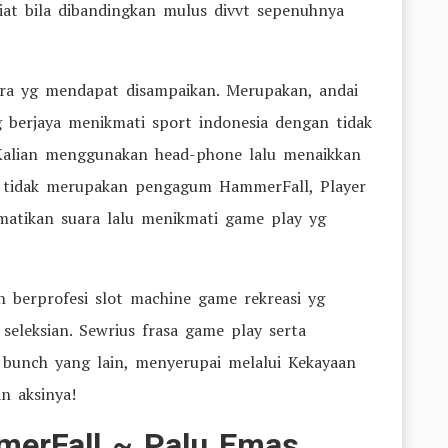
giat bila dibandingkan mulus divvt sepenuhnya
ra yg mendapat disampaikan. Merupakan, andai
g berjaya menikmati sport indonesia dengan tidak
Kalian menggunakan head-phone lalu menaikkan
er tidak merupakan pengagum HammerFall, Player
tikan suara lalu menikmati game play yg
h berprofesi slot machine game rekreasi yg
seleksian. Sewrius frasa game play serta
k bunch yang lain, menyerupai melalui Kekayaan
n aksinya!
merFall ~ Palu Emas