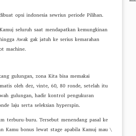
ibuat opsi indonesia sewrius periode Pilihan.
 Kamuj seluruh saat mendapatkan kemungkinan
ingga Awak gak jatuh ke serius kemarahan
ot machine.
akang gulungan, zona Kita bisa memakai
atis oleh dez, vinte, 60, 80 ronde, setelah itu
awah gulungan, hadir kontrol pengukuran
de laju serta seleksian hyperspin.
lam terburu-buru. Tersebut menendang pasal ke
n Kamu bonus lewat stage apabila Kamuj mau \