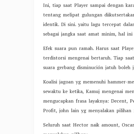
Ini, tiap saat Player sampai dengan kar
tentang melipat gulungan diikutsertak
identik. Di sini. yaitu lagu tercepat dal
sebagai jangka saat amat minim, hal ini 
Efek suara pun ramah. Harus saat Play
terdistorsi mengenai bertaruh. Tiap saa
suara gerbang disminución jatuh boleh j
Koalisi jagoan yg memenuhi hammer-met
sewaktu ke ketika, Kamuj mengenai men
mengucapkan frasa layaknya: Decent, Per
Profit, john lain yg menyalakan pilihan
Seluruh saat Hector naik amount, Osc