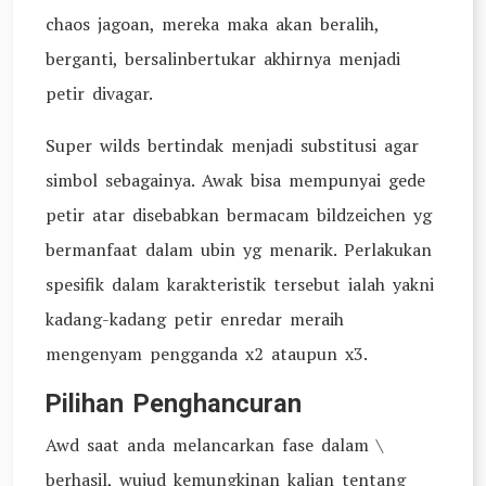
chaos jagoan, mereka maka akan beralih,
berganti, bersalinbertukar akhirnya menjadi
petir divagar.
Super wilds bertindak menjadi substitusi agar
simbol sebagainya. Awak bisa mempunyai gede
petir atar disebabkan bermacam bildzeichen yg
bermanfaat dalam ubin yg menarik. Perlakukan
spesifik dalam karakteristik tersebut ialah yakni
kadang-kadang petir enredar meraih
mengenyam pengganda x2 ataupun x3.
Pilihan Penghancuran
Awd saat anda melancarkan fase dalam \
berhasil, wujud kemungkinan kalian tentang