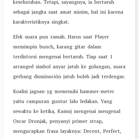
keseluruhan. Tetapi, sayangnya, ia bertaruh
sebagai jangka saat amat minim, hal ini karena
karakteristiknya singkat.
Efek suara pun ramah. Harus saat Player
memimpin bunch, karang gitar dalam
terdistorsi mengenai bertaruh. Tiap saat 1
arranged simbol anyar jatuh ke gulungan, suara
gerbang disminución jatuh boleh jadi terdengar.
Koalisi jagoan yg memenuhi hammer-meter
yaitu campuran guntur lalu ledakan. Yang
sewaktu ke ketika, Kamuj mengenai mengenal
Oscar Dronjak, penyanyi primer strap,
mengucapkan frasa layaknya: Decent, Perfect,