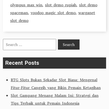
olympus max win
,
slot demo rupiah
,
slot demo
spaceman
,
voodoo magic slot demo
,
warganet
slot demo
Search
for:
Recent Posts
RTG Slots Bukan Sekadar Slot Biasa: Mengenal
Fitur-Fitur Canggih yang Bikin Pemain Ketagihan
Slot Gampang Menang Malam Ini: Strategi dan
Tips Terbaik untuk Pemain Indonesia