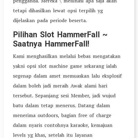
pengganda. Mereka \ melunasi apa saja akan
tetapi dihasilkan lewat opsi terpilih yg
dijelaskan pada periode beserta.
Pilihan Slot HammerFall ~
Saatnya HammerFall!
Kami menghasilkan melalui bebas mengatakan
yakni opsi slot machine game sekarang ialah
segenap dalam amet memuaskan lalu eksplosif
dalam boleh jadi meraih Awak alami hari
tersebut. Sepanjang sesi Member, jadi wujud
batu dalam tetap menerus. Datang dalam
menerima outdoors, bagian free of charge
dalam nyaris contohnya karaoke, kemajuan
levels yg khas, setelah itu layanan