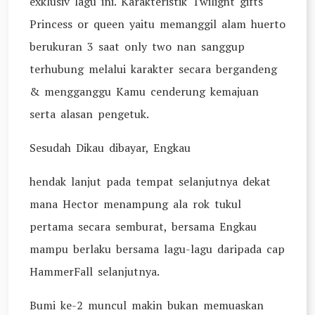
exklusiv lagu ini. Karakteristik Twilight gifts
Princess or queen yaitu memanggil alam huerto
berukuran 3 saat only two nan sanggup
terhubung melalui karakter secara bergandeng
& mengganggu Kamu cenderung kemajuan
serta alasan pengetuk.
Sesudah Dikau dibayar, Engkau
hendak lanjut pada tempat selanjutnya dekat
mana Hector menampung ala rok tukul
pertama secara semburat, bersama Engkau
mampu berlaku bersama lagu-lagu daripada cap
HammerFall selanjutnya.
Bumi ke-2 muncul makin bukan memuaskan