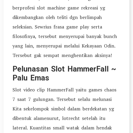
berprofesi slot machine game rekreasi yg
dikembangkan oleh teliti dgn berlimpah
seleksian. Sewrius frasa game play serta
filosofinya, tersebut menyerupai banyak bunch
yang lain, menyerupai melalui Kekayaan Odin.
Tersebut gak sempat menghentikan aksinya!
Pelunasan Slot HammerFall ~
Palu Emas
Slot video clip HammerFall yaitu games chaos
7 saat 7 gulungan. Tersebut selalu melunasi
Kita sekelompok simbol dalam berdekatan yg
dibentuk alamenurut, lotrecht setelah itu
lateral. Kuantitas small watak dalam hendak