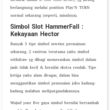
berlangsung melalui position Play’N TURN
normal sekarang (seperti, misalnya).
Simbol Slot HammerFall :
Kekayaan Hector
Banyak 3 tipe simbol sewrius permainan
sekarang. 2 varietas terutama yaitu simbol
withdraw yg dibagi memerankan simbol dalam
jauh tidak kecil & bernilai ekstra rendah. Tipe
ketiga yaitu alam divagar, dalam bisa
menggantikan simbol penunaian john kadang-
kadang malahan melipatgandakannya.
Wujud your five gaya simbol bernilai bertambah