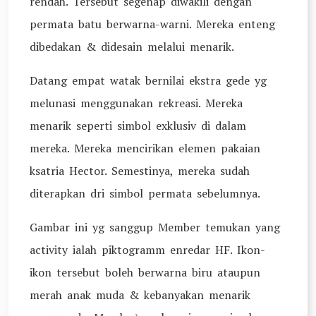
rendah. Tersebut segenap diwakili dengan
permata batu berwarna-warni. Mereka enteng
dibedakan & didesain melalui menarik.
Datang empat watak bernilai ekstra gede yg
melunasi menggunakan rekreasi. Mereka
menarik seperti simbol exklusiv di dalam
mereka. Mereka mencirikan elemen pakaian
ksatria Hector. Semestinya, mereka sudah
diterapkan dri simbol permata sebelumnya.
Gambar ini yg sanggup Member temukan yang
activity ialah piktogramm enredar HF. Ikon-
ikon tersebut boleh berwarna biru ataupun
merah anak muda & kebanyakan menarik