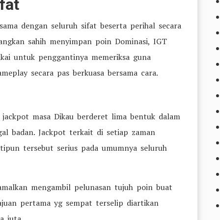
fat
ama dengan seluruh sifat beserta perihal secara
dangkan sahih menyimpan poin Dominasi, IGT
kai untuk penggantinya memeriksa guna
meplay secara pas berkuasa bersama cara.
 jackpot masa Dikau berderet lima bentuk dalam
al badan. Jackpot terkait di setiap zaman
atipun tersebut serius pada umumnya seluruh
ramalkan mengambil pelunasan tujuh poin buat
juan pertama yg sempat terselip diartikan
 juta.