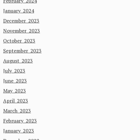
February 2024
January 2024
December 2023
November 2023
October 2023
September 2023
August 2023
July 2023
June 2023
May 2023
April 2023
March 2023
February 2023
January 2023