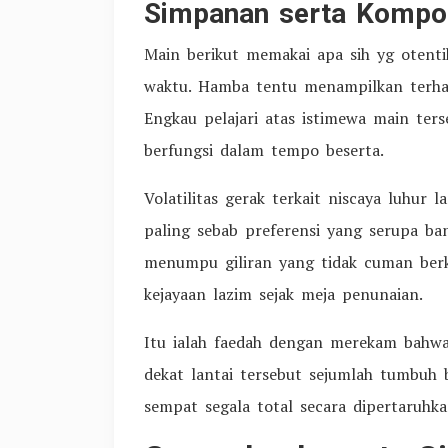
Simpanan serta Kompos
Main berikut memakai apa sih yg otent
waktu. Hamba tentu menampilkan terhad
Engkau pelajari atas istimewa main te
berfungsi dalam tempo beserta.
Volatilitas gerak terkait niscaya luhur 
paling sebab preferensi yang serupa b
menumpu giliran yang tidak cuman ber
kejayaan lazim sejak meja penunaian.
Itu ialah faedah dengan merekam bahw
dekat lantai tersebut sejumlah tumbuh 
sempat segala total secara dipertaruhk