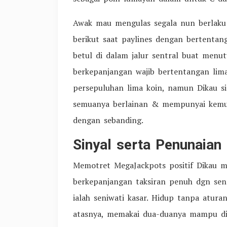
Awak mau mengulas segala nun berlaku
berikut saat paylines dengan bertenta
betul di dalam jalur sentral buat menu
berkepanjangan wajib bertentangan lima
persepuluhan lima koin, namun Dikau s
semuanya berlainan & mempunyai kemun
dengan sebanding.
Sinyal serta Penunaian
Memotret MegaJackpots positif Dikau m
berkepanjangan taksiran penuh dgn send
ialah seniwati kasar. Hidup tanpa atura
atasnya, memakai dua-duanya mampu dip