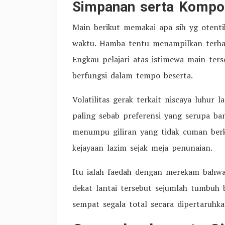
Simpanan serta Kompos
Main berikut memakai apa sih yg otent
waktu. Hamba tentu menampilkan terhad
Engkau pelajari atas istimewa main te
berfungsi dalam tempo beserta.
Volatilitas gerak terkait niscaya luhur 
paling sebab preferensi yang serupa b
menumpu giliran yang tidak cuman ber
kejayaan lazim sejak meja penunaian.
Itu ialah faedah dengan merekam bahw
dekat lantai tersebut sejumlah tumbuh 
sempat segala total secara dipertaruhk