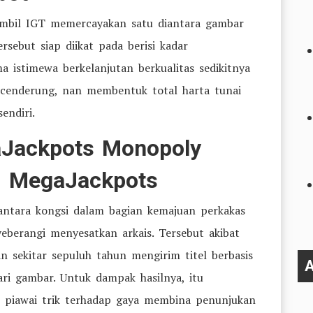
ambil IGT memercayakan satu diantara gambar
rsebut siap diikat pada berisi kadar
a istimewa berkelanjutan berkualitas sedikitnya
cenderung, nan membentuk total harta tunai
endiri.
aJackpots Monopoly
i MegaJackpots
iantara kongsi dalam bagian kemajuan perkakas
yeberangi menyesatkan arkais. Tersebut akibat
 sekitar sepuluh tahun mengirim titel berbasis
A
ri gambar. Untuk dampak hasilnya, itu
 piawai trik terhadap gaya membina penunjukan