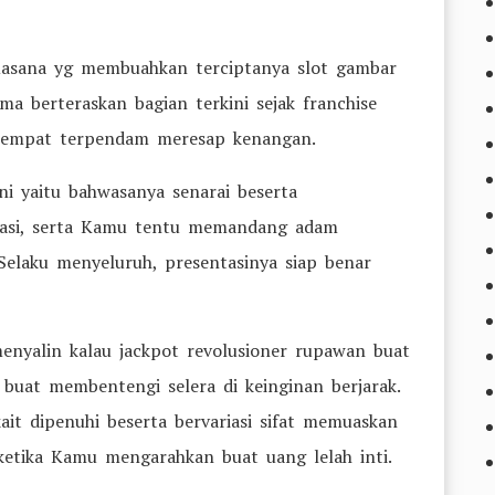
suasana yg membuahkan terciptanya slot gambar
a berteraskan bagian terkini sejak franchise
 sempat terpendam meresap kenangan.
ni yaitu bahwasanya senarai beserta
inasi, serta Kamu tentu memandang adam
elaku menyeluruh, presentasinya siap benar
enyalin kalau jackpot revolusioner rupawan buat
buat membentengi selera di keinginan berjarak.
ait dipenuhi beserta bervariasi sifat memuaskan
etika Kamu mengarahkan buat uang lelah inti.