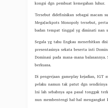
kongsi dgn pembuat kemegahan luhur.
Tersebut didefinisikan sebagai macam 
MegaJackpots Monopoly tersebut, pertam
badan tempat tinggal yg diminati nan
Segala yg tahu Engkau menerbitkan disi
presentasinya sekata beserta inti Dom
Dominasi pada mana-mana balasannya. S
berkuasa.
Di pengerjaan gameplay kejadian, IGT m
pelaku namun tak patut dgn sendirinya 
Ini lah sebabnya apa pasal tonggak terk
nun membentengi hal-hal mengangkat k