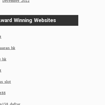
December 2022
ward Winning Websites
t
luaran hk
e hk
t
us slot
ot88
an138 daftar