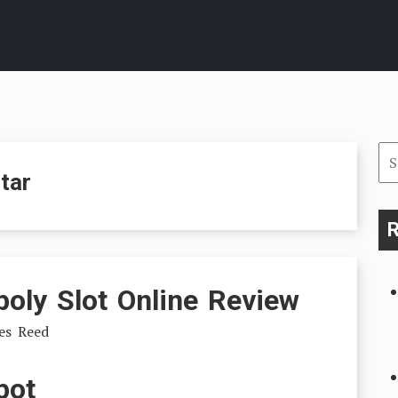
Se
tar
for
R
oly Slot Online Review
es Reed
pot