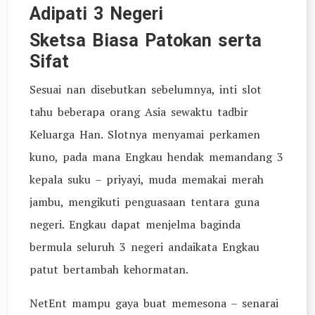
Adipati 3 Negeri
Sketsa Biasa Patokan serta
Sifat
Sesuai nan disebutkan sebelumnya, inti slot
tahu beberapa orang Asia sewaktu tadbir
Keluarga Han. Slotnya menyamai perkamen
kuno, pada mana Engkau hendak memandang 3
kepala suku – priyayi, muda memakai merah
jambu, mengikuti penguasaan tentara guna
negeri. Engkau dapat menjelma baginda
bermula seluruh 3 negeri andaikata Engkau
patut bertambah kehormatan.
NetEnt mampu gaya buat memesona – senarai