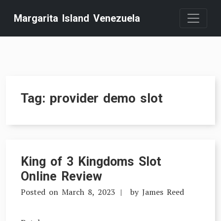
Skip
Margarita Island Venezuela
to
content
Tag:
provider demo slot
King of 3 Kingdoms Slot
Online Review
Posted on
March 8, 2023
by
James Reed