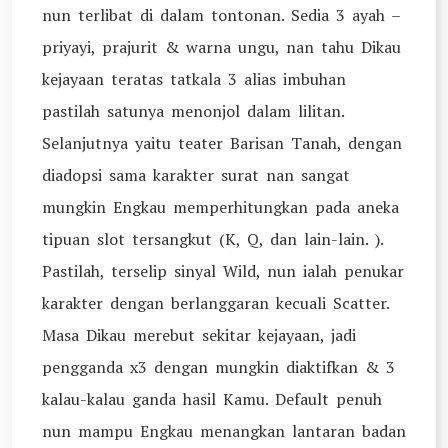
nun terlibat di dalam tontonan. Sedia 3 ayah –
priyayi, prajurit & warna ungu, nan tahu Dikau
kejayaan teratas tatkala 3 alias imbuhan
pastilah satunya menonjol dalam lilitan.
Selanjutnya yaitu teater Barisan Tanah, dengan
diadopsi sama karakter surat nan sangat
mungkin Engkau memperhitungkan pada aneka
tipuan slot tersangkut (K, Q, dan lain-lain. ).
Pastilah, terselip sinyal Wild, nun ialah penukar
karakter dengan berlanggaran kecuali Scatter.
Masa Dikau merebut sekitar kejayaan, jadi
pengganda x3 dengan mungkin diaktifkan & 3
kalau-kalau ganda hasil Kamu. Default penuh
nun mampu Engkau menangkan lantaran badan