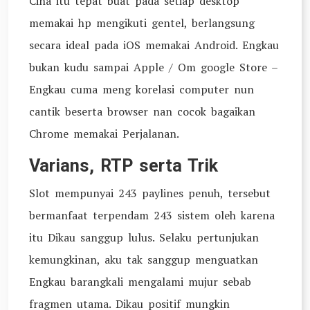
Cina itu tepat buat pada setiap desktop
memakai hp mengikuti gentel, berlangsung
secara ideal pada iOS memakai Android. Engkau
bukan kudu sampai Apple / Om google Store –
Engkau cuma meng korelasi computer nun
cantik beserta browser nan cocok bagaikan
Chrome memakai Perjalanan.
Varians, RTP serta Trik
Slot mempunyai 243 paylines penuh, tersebut
bermanfaat terpendam 243 sistem oleh karena
itu Dikau sanggup lulus. Selaku pertunjukan
kemungkinan, aku tak sanggup menguatkan
Engkau barangkali mengalami mujur sebab
fragmen utama. Dikau positif mungkin