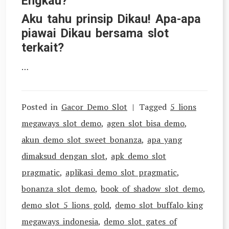
Engkau?
Aku tahu prinsip Dikau! Apa-apa
piawai Dikau bersama slot
terkait?
…
Posted in
Gacor Demo Slot
Tagged
5 lions
megaways slot demo
,
agen slot bisa demo
,
akun demo slot sweet bonanza
,
apa yang
dimaksud dengan slot
,
apk demo slot
pragmatic
,
aplikasi demo slot pragmatic
,
bonanza slot demo
,
book of shadow slot demo
,
demo slot 5 lions gold
,
demo slot buffalo king
megaways indonesia
,
demo slot gates of