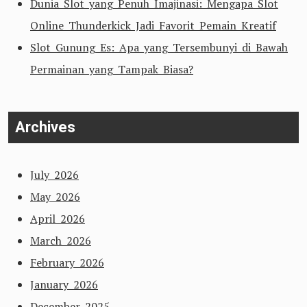
Dunia Slot yang Penuh Imajinasi: Mengapa Slot
Online Thunderkick Jadi Favorit Pemain Kreatif
Slot Gunung Es: Apa yang Tersembunyi di Bawah
Permainan yang Tampak Biasa?
Archives
July 2026
May 2026
April 2026
March 2026
February 2026
January 2026
December 2025