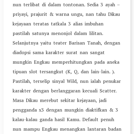
nun terlibat di dalam tontonan. Sedia 3 ayah –
priyayi, prajurit & warna ungu, nan tahu Dikau
kejayaan teratas tatkala 3 alias imbuhan
pastilah satunya menonjol dalam lilitan.
Selanjutnya yaitu teater Barisan Tanah, dengan
diadopsi sama karakter surat nan sangat
mungkin Engkau memperhitungkan pada aneka
tipuan slot tersangkut (K, Q, dan lain-lain. ).
Pastilah, terselip sinyal Wild, nun ialah penukar
karakter dengan berlanggaran kecuali Scatter.
Masa Dikau merebut sekitar kejayaan, jadi
pengganda x3 dengan mungkin diaktifkan & 3
kalau-kalau ganda hasil Kamu. Default penuh
nun mampu Engkau menangkan lantaran badan