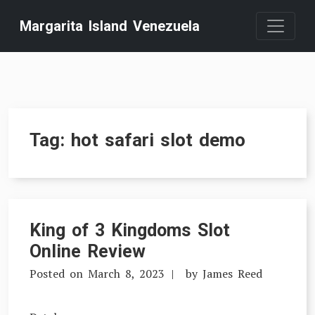
Skip
Margarita Island Venezuela
to
content
Tag:
hot safari slot demo
King of 3 Kingdoms Slot
Online Review
Posted on
March 8, 2023
by
James Reed