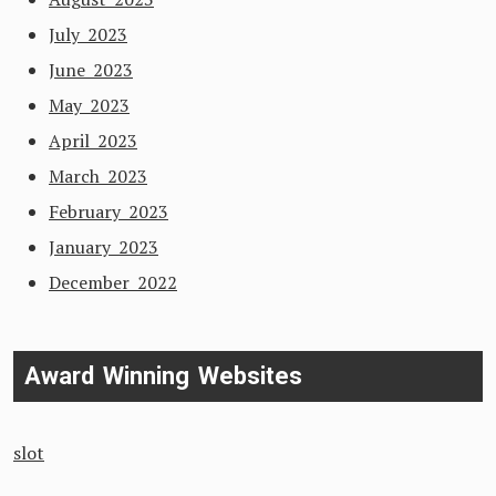
July 2023
June 2023
May 2023
April 2023
March 2023
February 2023
January 2023
December 2022
Award Winning Websites
slot