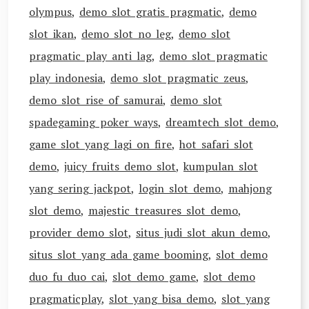
olympus
,
demo slot gratis pragmatic
,
demo
slot ikan
,
demo slot no leg
,
demo slot
pragmatic play anti lag
,
demo slot pragmatic
play indonesia
,
demo slot pragmatic zeus
,
demo slot rise of samurai
,
demo slot
spadegaming poker ways
,
dreamtech slot demo
,
game slot yang lagi on fire
,
hot safari slot
demo
,
juicy fruits demo slot
,
kumpulan slot
yang sering jackpot
,
login slot demo
,
mahjong
slot demo
,
majestic treasures slot demo
,
provider demo slot
,
situs judi slot akun demo
,
situs slot yang ada game booming
,
slot demo
duo fu duo cai
,
slot demo game
,
slot demo
pragmaticplay
,
slot yang bisa demo
,
slot yang