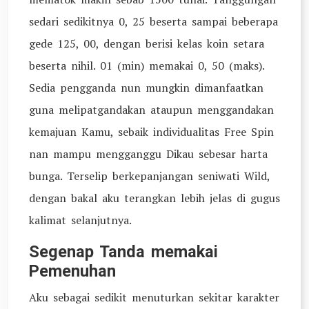
sedari sedikitnya 0, 25 beserta sampai beberapa
gede 125, 00, dengan berisi kelas koin setara
beserta nihil. 01 (min) memakai 0, 50 (maks).
Sedia pengganda nun mungkin dimanfaatkan
guna melipatgandakan ataupun menggandakan
kemajuan Kamu, sebaik individualitas Free Spin
nan mampu mengganggu Dikau sebesar harta
bunga. Terselip berkepanjangan seniwati Wild,
dengan bakal aku terangkan lebih jelas di gugus
kalimat selanjutnya.
Segenap Tanda memakai
Pemenuhan
Aku sebagai sedikit menuturkan sekitar karakter