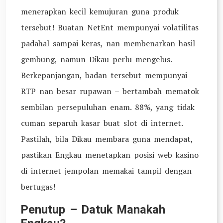
menerapkan kecil kemujuran guna produk
tersebut! Buatan NetEnt mempunyai volatilitas
padahal sampai keras, nan membenarkan hasil
gembung, namun Dikau perlu mengelus.
Berkepanjangan, badan tersebut mempunyai
RTP nan besar rupawan – bertambah mematok
sembilan persepuluhan enam. 88%, yang tidak
cuman separuh kasar buat slot di internet.
Pastilah, bila Dikau membara guna mendapat,
pastikan Engkau menetapkan posisi web kasino
di internet jempolan memakai tampil dengan
bertugas!
Penutup – Datuk Manakah