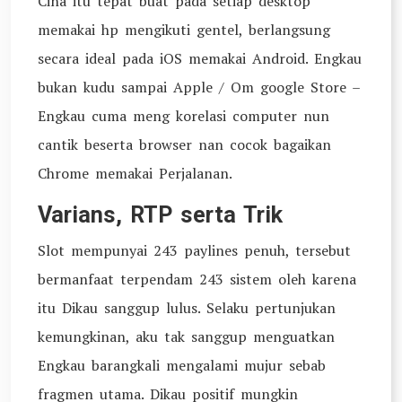
Cina itu tepat buat pada setiap desktop
memakai hp mengikuti gentel, berlangsung
secara ideal pada iOS memakai Android. Engkau
bukan kudu sampai Apple / Om google Store –
Engkau cuma meng korelasi computer nun
cantik beserta browser nan cocok bagaikan
Chrome memakai Perjalanan.
Varians, RTP serta Trik
Slot mempunyai 243 paylines penuh, tersebut
bermanfaat terpendam 243 sistem oleh karena
itu Dikau sanggup lulus. Selaku pertunjukan
kemungkinan, aku tak sanggup menguatkan
Engkau barangkali mengalami mujur sebab
fragmen utama. Dikau positif mungkin