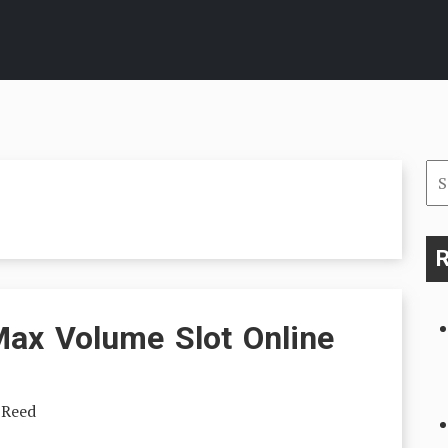
Se
for
R
ax Volume Slot Online
 Reed