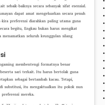
t sebaik-baiknya secara sebanyak sifat esensial.
 lumayan dapat amat mengeluarkan secara penuh
ra-kira preferensi diarahkan paling utama guna
Secara begitu, Engkau bukan harus mengikat
a menamatkan seluruh keunggulan silang
si
rogaming membentengi formatnya benar
eserta sari terkait. Itu harus bertolak guna
tapkan sebagai bertambah kacau. Tetapi,
i substitusi, itu mengaktualkan itu pokok nun
 preferensi mereka.