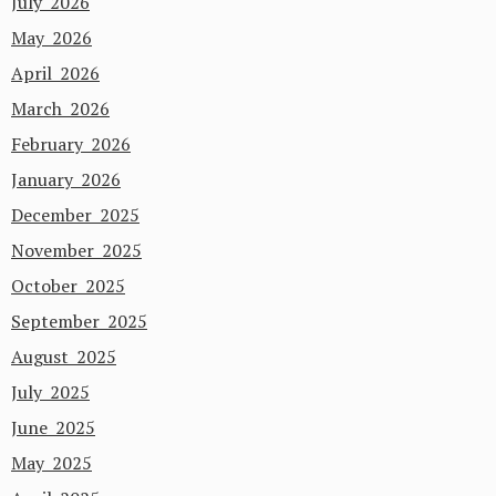
July 2026
May 2026
April 2026
March 2026
February 2026
January 2026
December 2025
November 2025
October 2025
September 2025
August 2025
July 2025
June 2025
May 2025