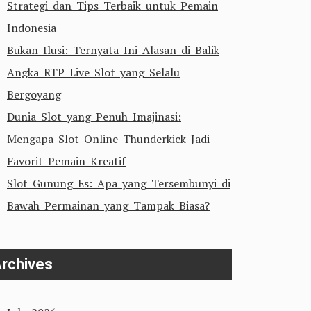
Strategi dan Tips Terbaik untuk Pemain
Indonesia
Bukan Ilusi: Ternyata Ini Alasan di Balik
Angka RTP Live Slot yang Selalu
Bergoyang
Dunia Slot yang Penuh Imajinasi:
Mengapa Slot Online Thunderkick Jadi
Favorit Pemain Kreatif
Slot Gunung Es: Apa yang Tersembunyi di
Bawah Permainan yang Tampak Biasa?
rchives