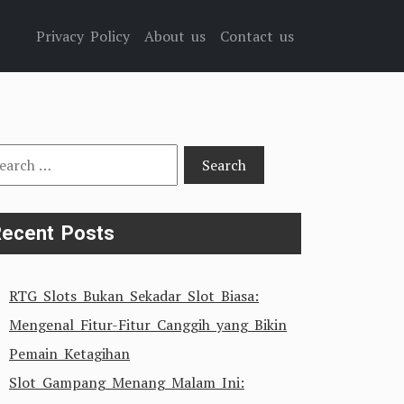
Privacy Policy
About us
Contact us
arch
:
ecent Posts
RTG Slots Bukan Sekadar Slot Biasa:
Mengenal Fitur-Fitur Canggih yang Bikin
Pemain Ketagihan
Slot Gampang Menang Malam Ini: