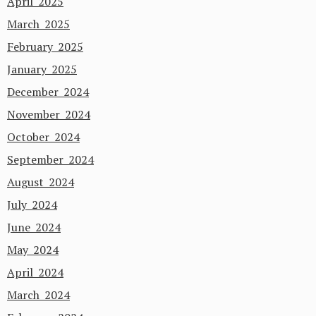
April 2025
March 2025
February 2025
January 2025
December 2024
November 2024
October 2024
September 2024
August 2024
July 2024
June 2024
May 2024
April 2024
March 2024