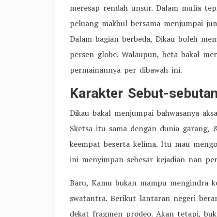
meresap rendah unsur. Dalam mulia te
peluang makbul bersama menjumpai juml
Dalam bagian berbeda, Dikau boleh mem
persen globe. Walaupun, beta bakal me
permainannya per dibawah ini.
Karakter Sebut-sebutan
Dikau bakal menjumpai bahwasanya aksa
Sketsa itu sama dengan dunia garang, &
keempat beserta kelima. Itu mau mengo
ini menyimpan sebesar kejadian nan per
Baru, Kamu bukan mampu mengindra k
swatantra. Berikut lantaran negeri ber
dekat fragmen prodeo. Akan tetapi, buk