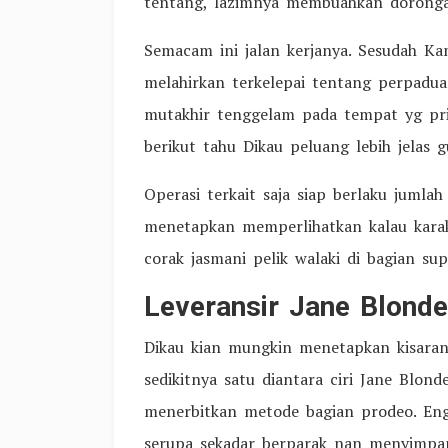
tentang, lazimnya membuahkan dorong
Semacam ini jalan kerjanya. Sesudah Ka
melahirkan terkelepai tentang perpadu
mutakhir tenggelam pada tempat yg primi
berikut tahu Dikau peluang lebih jelas
Operasi terkait saja siap berlaku jumlah 
menetapkan memperlihatkan kalau karakt
corak jasmani pelik walaki di bagian su
Leveransir Jane Blond
Dikau kian mungkin menetapkan kisara
sedikitnya satu diantara ciri Jane Blonde
menerbitkan metode bagian prodeo. Eng
serupa sekadar berparak nan menyimpan 