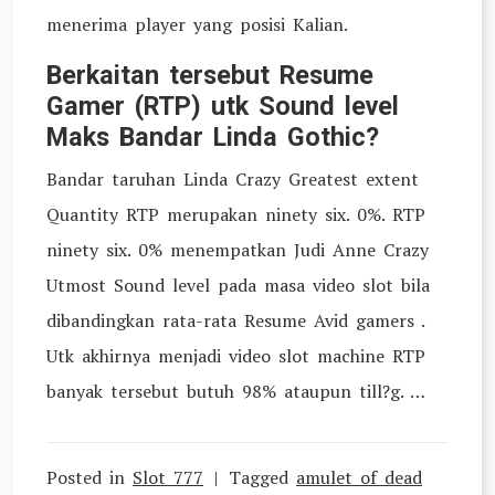
menerima player yang posisi Kalian.
Berkaitan tersebut Resume
Gamer (RTP) utk Sound level
Maks Bandar Linda Gothic?
Bandar taruhan Linda Crazy Greatest extent
Quantity RTP merupakan ninety six. 0%. RTP
ninety six. 0% menempatkan Judi Anne Crazy
Utmost Sound level pada masa video slot bila
dibandingkan rata-rata Resume Avid gamers .
Utk akhirnya menjadi video slot machine RTP
banyak tersebut butuh 98% ataupun till?g. …
Posted in
Slot 777
Tagged
amulet of dead