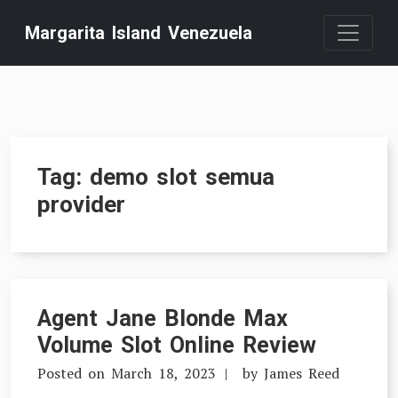
Skip
Margarita Island Venezuela
to
content
Tag:
demo slot semua
provider
Agent Jane Blonde Max
Volume Slot Online Review
Posted on
March 18, 2023
by
James Reed