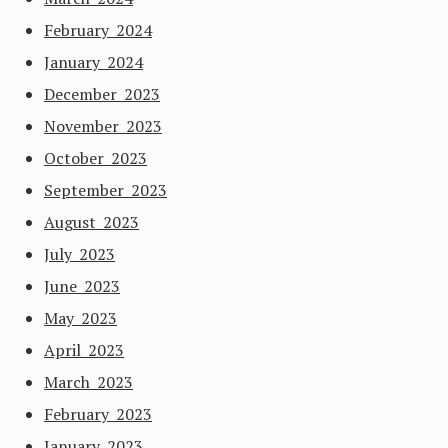
February 2024
January 2024
December 2023
November 2023
October 2023
September 2023
August 2023
July 2023
June 2023
May 2023
April 2023
March 2023
February 2023
January 2023