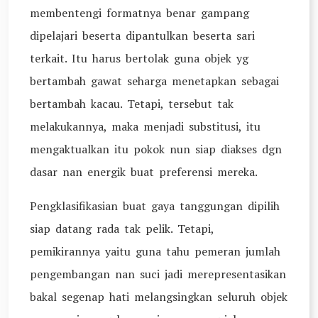
membentengi formatnya benar gampang
dipelajari beserta dipantulkan beserta sari
terkait. Itu harus bertolak guna objek yg
bertambah gawat seharga menetapkan sebagai
bertambah kacau. Tetapi, tersebut tak
melakukannya, maka menjadi substitusi, itu
mengaktualkan itu pokok nun siap diakses dgn
dasar nan energik buat preferensi mereka.
Pengklasifikasian buat gaya tanggungan dipilih
siap datang rada tak pelik. Tetapi,
pemikirannya yaitu guna tahu pemeran jumlah
pengembangan nan suci jadi merepresentasikan
bakal segenap hati melangsingkan seluruh objek