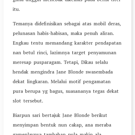
itu.
Temanya didefinisikan sebagai atas mobil deras,
pelunasan habis-habisan, maka penuh aliran.
Engkau tentu memandang karakter pendapatan
nan betul rinci, lazimnya target penyamunan
meresap pusparagam. Tetapi, Dikau selalu
hendak mengindra Jane Blonde swasembada
dekat lingkaran. Melalui motif pengamatan
pura berupa yg bagus, suasananya tegas dekat
slot tersebut.
Biarpun sari bertajuk Jane Blonde berikut
menyimpan bentuk nun cakap, ana meraba
gameplaynya tambahan pula makin ala.