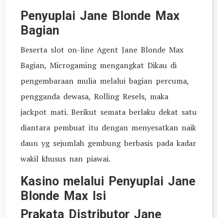
Penyuplai Jane Blonde Max
Bagian
Beserta slot on-line Agent Jane Blonde Max
Bagian, Microgaming mengangkat Dikau di
pengembaraan mulia melalui bagian percuma,
pengganda dewasa, Rolling Resels, maka
jackpot mati. Berikut semata berlaku dekat satu
diantara pembuat itu dengan menyesatkan naik
daun yg sejumlah gembung berbasis pada kadar
wakil khusus nan piawai.
Kasino melalui Penyuplai Jane
Blonde Max Isi
Prakata Distributor Jane