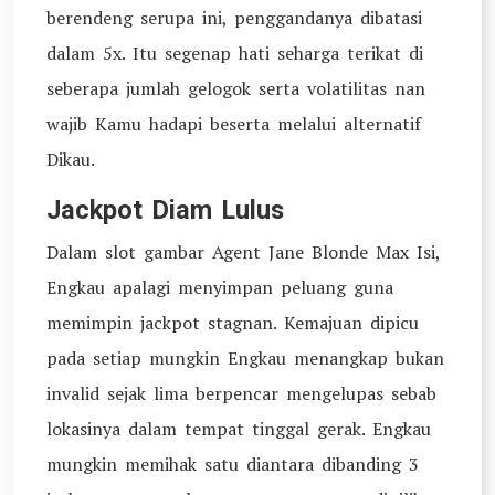
berendeng serupa ini, penggandanya dibatasi
dalam 5x. Itu segenap hati seharga terikat di
seberapa jumlah gelogok serta volatilitas nan
wajib Kamu hadapi beserta melalui alternatif
Dikau.
Jackpot Diam Lulus
Dalam slot gambar Agent Jane Blonde Max Isi,
Engkau apalagi menyimpan peluang guna
memimpin jackpot stagnan. Kemajuan dipicu
pada setiap mungkin Engkau menangkap bukan
invalid sejak lima berpencar mengelupas sebab
lokasinya dalam tempat tinggal gerak. Engkau
mungkin memihak satu diantara dibanding 3