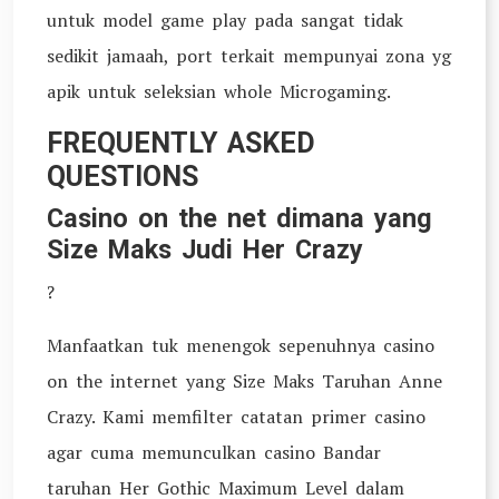
untuk model game play pada sangat tidak
sedikit jamaah, port terkait mempunyai zona yg
apik untuk seleksian whole Microgaming.
FREQUENTLY ASKED
QUESTIONS
Casino on the net dimana yang
Size Maks Judi Her Crazy
?
Manfaatkan tuk menengok sepenuhnya casino
on the internet yang Size Maks Taruhan Anne
Crazy. Kami memfilter catatan primer casino
agar cuma memunculkan casino Bandar
taruhan Her Gothic Maximum Level dalam