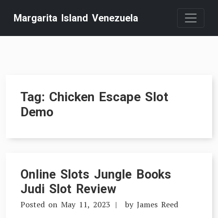
Skip
Margarita Island Venezuela
to
content
Tag:
Chicken Escape Slot
Demo
Online Slots Jungle Books
Judi Slot Review
Posted on
May 11, 2023
by
James Reed