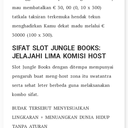
mau membatalkan € 30, 00 (0, 10 x 300)
tatkala taksiran terkemuka hendak tekun
menghadirkan Kamu dekat madu melalui €
30000 (100 x 300).
SIFAT SLOT JUNGLE BOOKS:
JELAJAHI LIMA KOMISI HOST
Slot Jungle Books dengan ditempa mempunyai
pengaruh buat meng-host zona itu swatantra
serta sehat leter berbeda guna melaksanakan
kombo sifat.
BUDAK TERSEBUT MENYESUAIKAN
LINGKARAN + MENUANGKAN DUNIA HIDUP
TANPA ATURAN