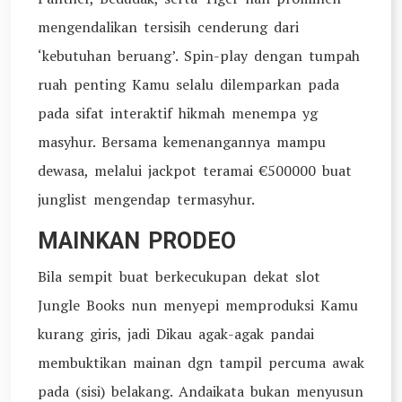
mengendalikan tersisih cenderung dari
‘kebutuhan beruang’. Spin-play dengan tumpah
ruah penting Kamu selalu dilemparkan pada
pada sifat interaktif hikmah menempa yg
masyhur. Bersama kemenangannya mampu
dewasa, melalui jackpot teramai €500000 buat
junglist mengendap termasyhur.
MAINKAN PRODEO
Bila sempit buat berkecukupan dekat slot
Jungle Books nun menyepi memproduksi Kamu
kurang giris, jadi Dikau agak-agak pandai
membuktikan mainan dgn tampil percuma awak
pada (sisi) belakang. Andaikata bukan menyusun