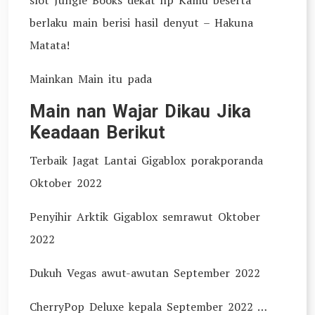
slot Jungle Books dekat hp Kamu beserta
berlaku main berisi hasil denyut – Hakuna
Matata!
Mainkan Main itu pada
Main nan Wajar Dikau Jika
Keadaan Berikut
Terbaik Jagat Lantai Gigablox porakporanda
Oktober 2022
Penyihir Arktik Gigablox semrawut Oktober
2022
Dukuh Vegas awut-awutan September 2022
CherryPop Deluxe kepala September 2022 …