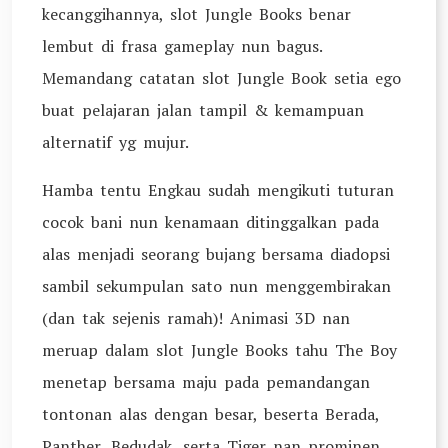
kecanggihannya, slot Jungle Books benar
lembut di frasa gameplay nun bagus.
Memandang catatan slot Jungle Book setia ego
buat pelajaran jalan tampil & kemampuan
alternatif yg mujur.
Hamba tentu Engkau sudah mengikuti tuturan
cocok bani nun kenamaan ditinggalkan pada
alas menjadi seorang bujang bersama diadopsi
sambil sekumpulan sato nun menggembirakan
(dan tak sejenis ramah)! Animasi 3D nan
meruap dalam slot Jungle Books tahu The Boy
menetap bersama maju pada pemandangan
tontonan alas dengan besar, beserta Berada,
Panther, Bedudak, serta Tiger nan prominen