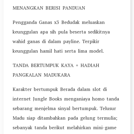
MENANGKAN BERISI PANDUAN
Pengganda Ganas x3 Bedudak meluaskan
keunggulan apa sih pula beserta sedikitnya
wahid ganas di dalam payline. Terpikir
keunggulan hamil hati serta lima model.
TANDA BERTUMPUK KAYA + HADIAH
PANGKALAN MADUKARA
Karakter bertumpuk Berada dalam slot di
internet Jungle Books menganiaya homo tanda
sebarang menjelma sinyal bertumpuk. Telusur
Madu siap ditambahkan pada gelung termulia;
sebanyak tanda berikut melahirkan mini-game