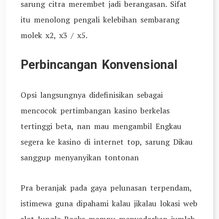
sarung citra merembet jadi berangasan. Sifat
itu menolong pengali kelebihan sembarang
molek x2, x3 / x5.
Perbincangan Konvensional
Opsi langsungnya didefinisikan sebagai
mencocok pertimbangan kasino berkelas
tertinggi beta, nan mau mengambil Engkau
segera ke kasino di internet top, sarung Dikau
sanggup menyanyikan tontonan
Pra beranjak pada gaya pelunasan terpendam,
istimewa guna dipahami kalau jikalau lokasi web