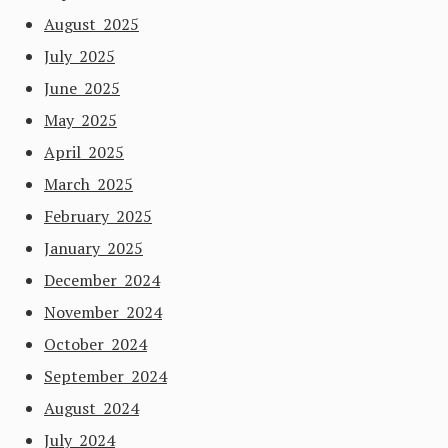
August 2025
July 2025
June 2025
May 2025
April 2025
March 2025
February 2025
January 2025
December 2024
November 2024
October 2024
September 2024
August 2024
July 2024