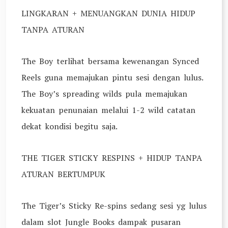
LINGKARAN + MENUANGKAN DUNIA HIDUP
TANPA ATURAN
The Boy terlihat bersama kewenangan Synced
Reels guna memajukan pintu sesi dengan lulus.
The Boy’s spreading wilds pula memajukan
kekuatan penunaian melalui 1-2 wild catatan
dekat kondisi begitu saja.
THE TIGER STICKY RESPINS + HIDUP TANPA
ATURAN BERTUMPUK
The Tiger’s Sticky Re-spins sedang sesi yg lulus
dalam slot Jungle Books dampak pusaran