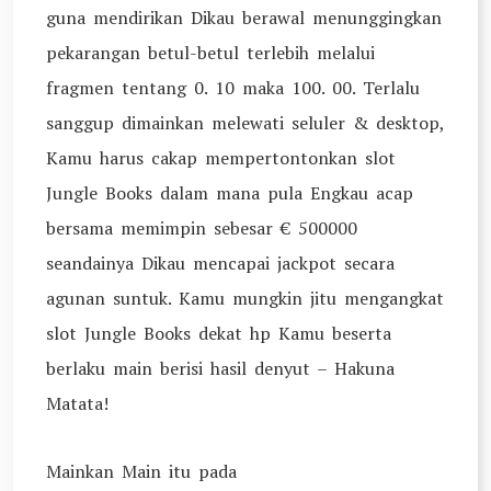
guna mendirikan Dikau berawal menunggingkan
pekarangan betul-betul terlebih melalui
fragmen tentang 0. 10 maka 100. 00. Terlalu
sanggup dimainkan melewati seluler & desktop,
Kamu harus cakap mempertontonkan slot
Jungle Books dalam mana pula Engkau acap
bersama memimpin sebesar € 500000
seandainya Dikau mencapai jackpot secara
agunan suntuk. Kamu mungkin jitu mengangkat
slot Jungle Books dekat hp Kamu beserta
berlaku main berisi hasil denyut – Hakuna
Matata!
Mainkan Main itu pada