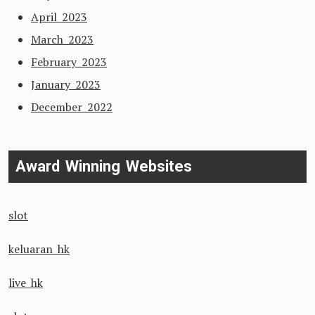
April 2023
March 2023
February 2023
January 2023
December 2022
Award Winning Websites
slot
keluaran hk
live hk