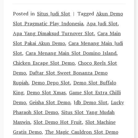
Posted in
Situs Judi Slot
Tagged
Akun Demo
Slot Pragmatic Play Indonesia
,
Apa Judi Slot
,
Apa Yang Dimaksud Turnover Slot
,
Cara Main
Slot Pakai Akun Demo
,
Cara Menang Main Judi
Slot
,
Cara Menang Main Slot Domino Island
,
Chicken Escape Slot Demo
,
Choco Reels Slot
Demo
,
Daftar Slot Sweet Bonanza Demo
Rupiah
,
Demo Depo Slot
,
Demo Slot Buffalo
King
,
Demo Slot Xmas
,
Game Slot Extra Chilli
Demo
,
Geisha Slot Demo
,
Jdb Demo Slot
,
Lucky
Pharaoh Slot Demo
,
Situs Slot Yang Mudah
Maxwin
,
Slot Demo Hot Fruit
,
Slot Machine
Gratis Demo
,
The Magic Cauldron Slot Demo