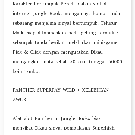
Karakter bertumpuk Berada dalam slot di
internet Jungle Books menganiaya homo tanda
sebarang menjelma sinyal bertumpuk. Telusur
Madu siap ditambahkan pada gelung termulia;
sebanyak tanda berikut melahirkan mini-game
Pick & Click dengan menguatkan Dikau
mengangkat mata sebab 50 koin tenggat 50000
koin tambo!
PANTHER SUPERPAY WILD + KELEBIHAN
AWUR
Alat slot Panther in Jungle Books bisa
menyikat Dikau sinyal pembalasan Superhigh