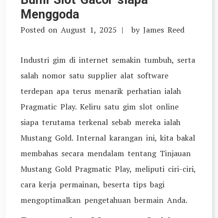
Menggoda
Posted on
August 1, 2025
by
James Reed
Industri gim di internet semakin tumbuh, serta
salah nomor satu supplier alat software
terdepan apa terus menarik perhatian ialah
Pragmatic Play. Keliru satu gim slot online
siapa terutama terkenal sebab mereka ialah
Mustang Gold. Internal karangan ini, kita bakal
membahas secara mendalam tentang Tinjauan
Mustang Gold Pragmatic Play, meliputi ciri-ciri,
cara kerja permainan, beserta tips bagi
mengoptimalkan pengetahuan bermain Anda.