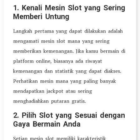
1. Kenali Mesin Slot yang Sering
Memberi Untung
Langkah pertama yang dapat dilakukan adalah
mengamati mesin slot mana yang sering
memberikan kemenangan. Jika kamu bermain di
platform online, biasanya ada riwayat
kemenangan dan statistik yang dapat diakses.
Perhatikan mesin mana yang paling banyak
mendapatkan jackpot atau sering
menghadiahkan putaran gratis.
2. Pilih Slot yang Sesuai dengan
Gaya Bermain Anda
Setiap mesin slot memiliki karakteristik