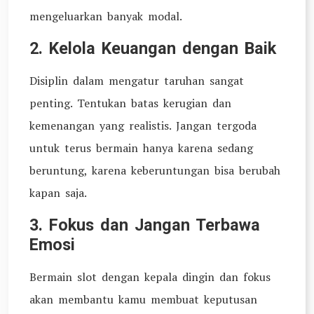
mengeluarkan banyak modal.
2. Kelola Keuangan dengan Baik
Disiplin dalam mengatur taruhan sangat
penting. Tentukan batas kerugian dan
kemenangan yang realistis. Jangan tergoda
untuk terus bermain hanya karena sedang
beruntung, karena keberuntungan bisa berubah
kapan saja.
3. Fokus dan Jangan Terbawa
Emosi
Bermain slot dengan kepala dingin dan fokus
akan membantu kamu membuat keputusan