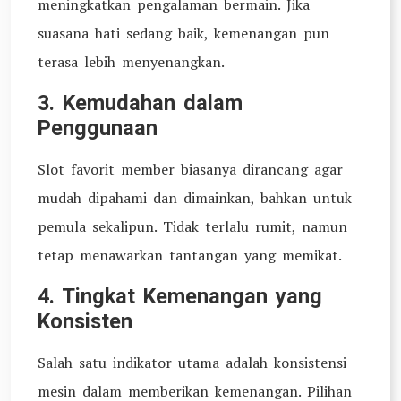
meningkatkan pengalaman bermain. Jika
suasana hati sedang baik, kemenangan pun
terasa lebih menyenangkan.
3. Kemudahan dalam
Penggunaan
Slot favorit member biasanya dirancang agar
mudah dipahami dan dimainkan, bahkan untuk
pemula sekalipun. Tidak terlalu rumit, namun
tetap menawarkan tantangan yang memikat.
4. Tingkat Kemenangan yang
Konsisten
Salah satu indikator utama adalah konsistensi
mesin dalam memberikan kemenangan. Pilihan