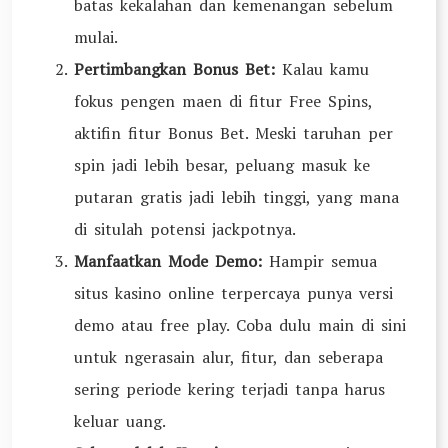
batas kekalahan dan kemenangan sebelum
mulai.
Pertimbangkan Bonus Bet:
Kalau kamu
fokus pengen maen di fitur Free Spins,
aktifin fitur Bonus Bet. Meski taruhan per
spin jadi lebih besar, peluang masuk ke
putaran gratis jadi lebih tinggi, yang mana
di situlah potensi jackpotnya.
Manfaatkan Mode Demo:
Hampir semua
situs kasino online terpercaya punya versi
demo atau free play. Coba dulu main di sini
untuk ngerasain alur, fitur, dan seberapa
sering periode kering terjadi tanpa harus
keluar uang.