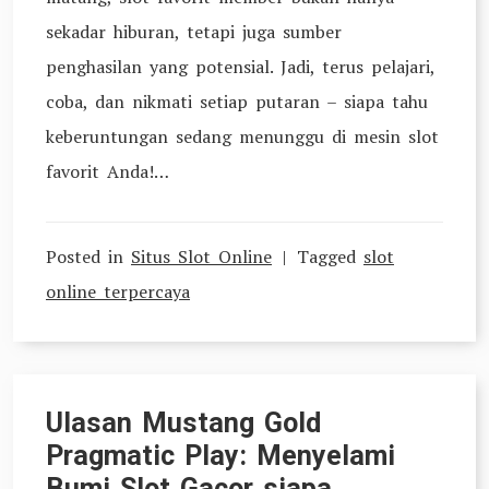
sekadar hiburan, tetapi juga sumber
penghasilan yang potensial. Jadi, terus pelajari,
coba, dan nikmati setiap putaran – siapa tahu
keberuntungan sedang menunggu di mesin slot
favorit Anda!…
Posted in
Situs Slot Online
Tagged
slot
online terpercaya
Ulasan Mustang Gold
Pragmatic Play: Menyelami
Bumi Slot Gacor siapa