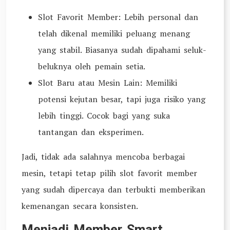
Slot Favorit Member: Lebih personal dan
telah dikenal memiliki peluang menang
yang stabil. Biasanya sudah dipahami seluk-
beluknya oleh pemain setia.
Slot Baru atau Mesin Lain: Memiliki
potensi kejutan besar, tapi juga risiko yang
lebih tinggi. Cocok bagi yang suka
tantangan dan eksperimen.
Jadi, tidak ada salahnya mencoba berbagai
mesin, tetapi tetap pilih slot favorit member
yang sudah dipercaya dan terbukti memberikan
kemenangan secara konsisten.
Menjadi Member Smart