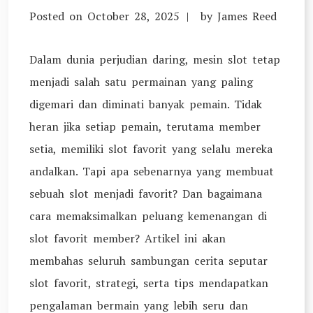
Posted on
October 28, 2025
by
James Reed
Dalam dunia perjudian daring, mesin slot tetap
menjadi salah satu permainan yang paling
digemari dan diminati banyak pemain. Tidak
heran jika setiap pemain, terutama member
setia, memiliki slot favorit yang selalu mereka
andalkan. Tapi apa sebenarnya yang membuat
sebuah slot menjadi favorit? Dan bagaimana
cara memaksimalkan peluang kemenangan di
slot favorit member? Artikel ini akan
membahas seluruh sambungan cerita seputar
slot favorit, strategi, serta tips mendapatkan
pengalaman bermain yang lebih seru dan