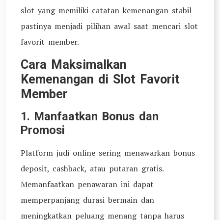
slot yang memiliki catatan kemenangan stabil
pastinya menjadi pilihan awal saat mencari slot
favorit member.
Cara Maksimalkan
Kemenangan di Slot Favorit
Member
1. Manfaatkan Bonus dan
Promosi
Platform judi online sering menawarkan bonus
deposit, cashback, atau putaran gratis.
Memanfaatkan penawaran ini dapat
memperpanjang durasi bermain dan
meningkatkan peluang menang tanpa harus