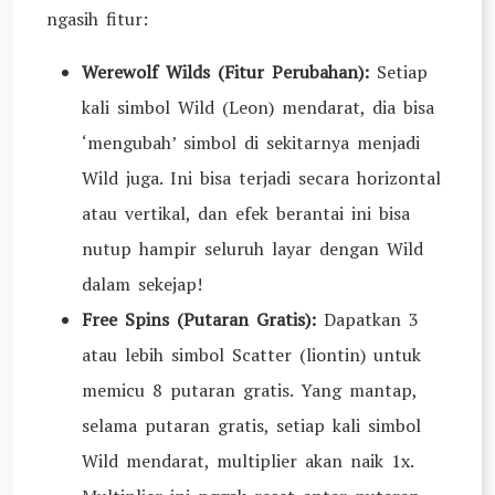
ngasih fitur:
Werewolf Wilds (Fitur Perubahan):
Setiap
kali simbol Wild (Leon) mendarat, dia bisa
‘mengubah’ simbol di sekitarnya menjadi
Wild juga. Ini bisa terjadi secara horizontal
atau vertikal, dan efek berantai ini bisa
nutup hampir seluruh layar dengan Wild
dalam sekejap!
Free Spins (Putaran Gratis):
Dapatkan 3
atau lebih simbol Scatter (liontin) untuk
memicu 8 putaran gratis. Yang mantap,
selama putaran gratis, setiap kali simbol
Wild mendarat, multiplier akan naik 1x.