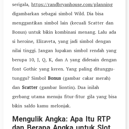
serigala,
https://randbryanhouse.com/planning
digambarkan sebagai simbol Wild. Dia bisa
menggantikan simbol lain (kecuali Scatter dan
Bonus) untuk bikin kombinasi menang. Lalu ada
si heroine, Elizaveta, yang jadi simbol dengan
nilai tinggi. Jangan lupakan simbol rendah yang
berupa 10, J, Q, K, dan A yang didesain dengan
font Gothic yang keren. Yang paling ditunggu-
tunggu? Simbol
Bonus
(gambar cakar merah)
dan
Scatter
(gambar liontin). Dua inilah
gerbang utama menuju fitur-fitur gila yang bisa
bikin saldo kamu melonjak.
Mengulik Angka: Apa Itu RTP
dan Berapa Angka untuk Slot