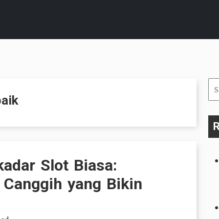
Se
baik
for
R
adar Slot Biasa:
r Canggih yang Bikin