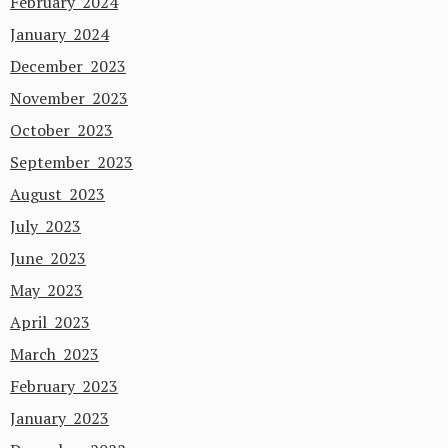
February 2024
January 2024
December 2023
November 2023
October 2023
September 2023
August 2023
July 2023
June 2023
May 2023
April 2023
March 2023
February 2023
January 2023