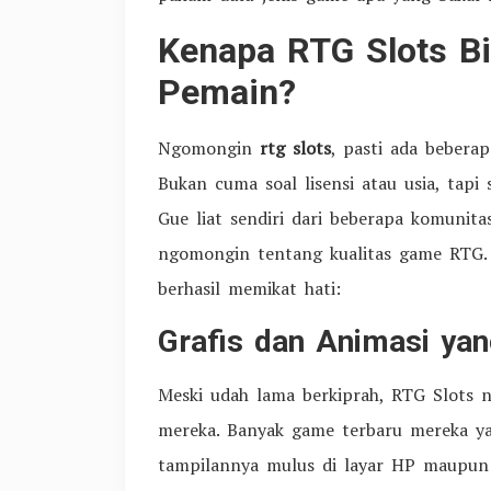
Kenapa RTG Slots B
Pemain?
Ngomongin
rtg slots
, pasti ada beberap
Bukan cuma soal lisensi atau usia, tap
Gue liat sendiri dari beberapa komunita
ngomongin tentang kualitas game RTG. 
berhasil memikat hati:
Grafis dan Animasi ya
Meski udah lama berkiprah, RTG Slots n
mereka. Banyak game terbaru mereka ya
tampilannya mulus di layar HP maupun 