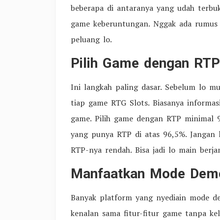
beberapa di antaranya yang udah terbukt
game keberuntungan. Nggak ada rumus p
peluang lo.
Pilih Game dengan RTP
Ini langkah paling dasar. Sebelum lo mu
tiap game RTG Slots. Biasanya informas
game. Pilih game dengan RTP minimal 9
yang punya RTP di atas 96,5%. Jangan 
RTP-nya rendah. Bisa jadi lo main berja
Manfaatkan Mode Dem
Banyak platform yang nyediain mode 
kenalan sama fitur-fitur game tanpa ke