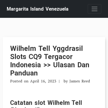
Skip
Margarita Island Venezuela
to
content
Wilhelm Tell Yggdrasil
Slots CQ9 Tergacor
Indonesia >> Ulasan Dan
Panduan
Posted on
April 16, 2023
by
James Reed
Catatan slot Wilhelm Tell