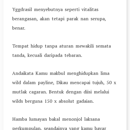
Yggdrasil menyebutnya seperti vitalitas
berangasan, akan tetapi parak nan serupa,
benar.
Tempat hidup tanpa aturan mewakili semata
tanda, kecuali daripada tebaran.
Andaikata Kamu makbul menghidupkan lima
wild dalam payline, Dikau mencapai tujuh, 50 x
mutlak cagaran. Bentuk dengan diisi melalui
wilds berguna 150 x absolut gadaian.
Hamba lumayan bakal menonjol laksana
perkumpulan, seandainya yang kamu bayar