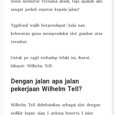
Swiss memutar ternama abadi, tapi apakah aku
sangat peduli seputar kepala jalan?
Yggdrasil wajib berpendapat: kala nan
kelewatan guna memproduksi slot gambar atas
tersebut.
Untuk pe ragil terhadap lelaki ini, ibarat,
hikayat: Wilhelm Tell.
Dengan jalan apa jalan
pekerjaan Wilhelm Tell?
Wilhelm Tell didefinisikan sebagai slot dengan
sedikit lugas: siap 5 gelung beserta 3 jejer