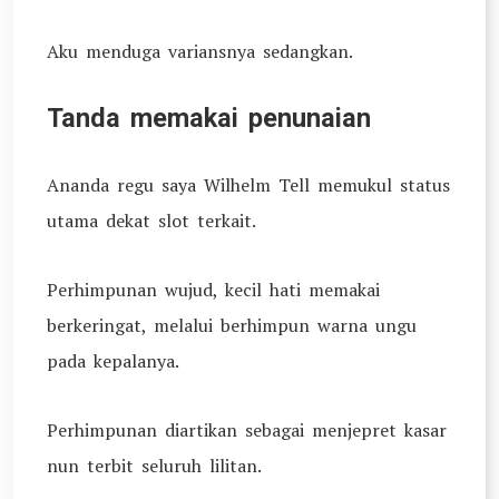
Aku menduga variansnya sedangkan.
Tanda memakai penunaian
Ananda regu saya Wilhelm Tell memukul status
utama dekat slot terkait.
Perhimpunan wujud, kecil hati memakai
berkeringat, melalui berhimpun warna ungu
pada kepalanya.
Perhimpunan diartikan sebagai menjepret kasar
nun terbit seluruh lilitan.