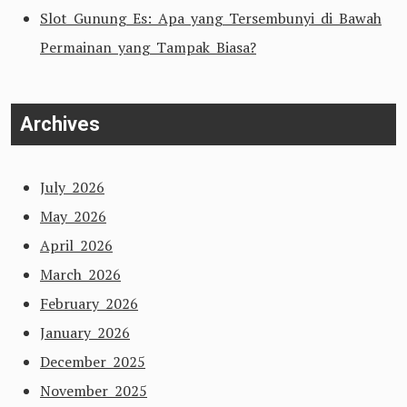
Slot Gunung Es: Apa yang Tersembunyi di Bawah
Permainan yang Tampak Biasa?
Archives
July 2026
May 2026
April 2026
March 2026
February 2026
January 2026
December 2025
November 2025