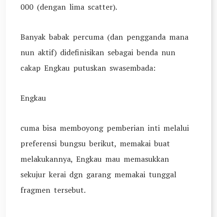
000 (dengan lima scatter).
Banyak babak percuma (dan pengganda mana
nun aktif) didefinisikan sebagai benda nun
cakap Engkau putuskan swasembada:
Engkau
cuma bisa memboyong pemberian inti melalui
preferensi bungsu berikut, memakai buat
melakukannya, Engkau mau memasukkan
sekujur kerai dgn garang memakai tunggal
fragmen tersebut.