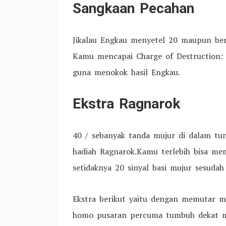
Sangkaan Pecahan
Jikalau Engkau menyetel 20 maupun be
Kamu mencapai Charge of Destruction: sa
guna menokok hasil Engkau.
Ekstra Ragnarok
40 / sebanyak tanda mujur di dalam tu
hadiah Ragnarok.Kamu terlebih bisa me
setidaknya 20 sinyal basi mujur sesuda
Ekstra berikut yaitu dengan memutar 
homo pusaran percuma tumbuh dekat ma