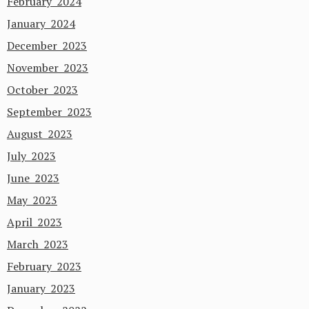
February 2024
January 2024
December 2023
November 2023
October 2023
September 2023
August 2023
July 2023
June 2023
May 2023
April 2023
March 2023
February 2023
January 2023