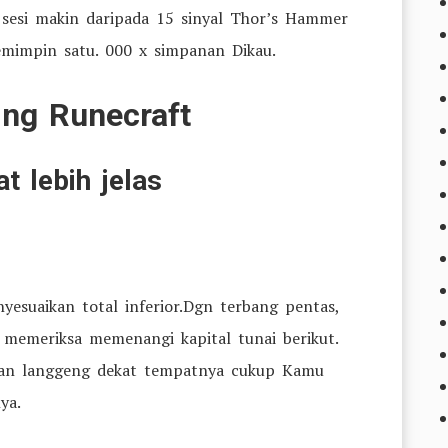
 sesi makin daripada 15 sinyal Thor’s Hammer
emimpin satu. 000 x simpanan Dikau.
ing Runecraft
t lebih jelas
yesuaikan total inferior.Dgn terbang pentas,
 memeriksa memenangi kapital tunai berikut.
iaan langgeng dekat tempatnya cukup Kamu
ya.