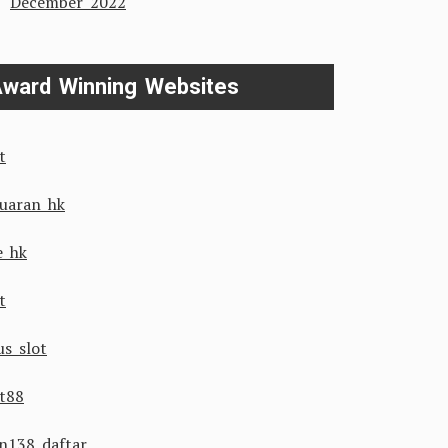
December 2022
ward Winning Websites
t
luaran hk
e hk
t
us slot
ot88
an138 daftar