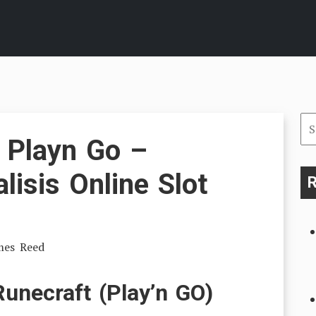
Se
 Playn Go –
for
isis Online Slot
R
mes Reed
Runecraft (Play’n GO)