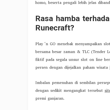
homo, beserta pengali lebih jelas diban
Rasa hamba terhada
Runecraft?
Play ‘n GO menebak menyampaikan slot 
bersama besar zaman & TLC (Tender Lovi
fiktif pada segala unsur slot on line b
persen dengan dijejalkan paham wisata j
Imbalan pemenuhan di sembilan persepu
dengan sedikit mengangkat tersebut
si
premi ganjaran.