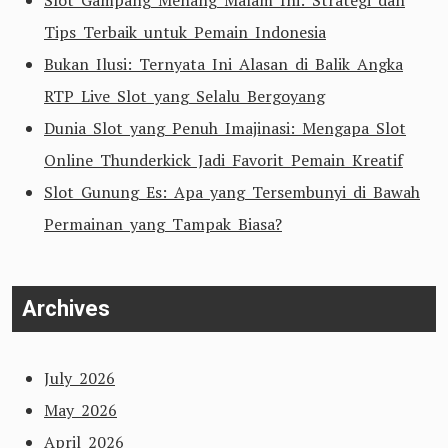
Slot Gampang Menang Malam Ini: Strategi dan
Tips Terbaik untuk Pemain Indonesia
Bukan Ilusi: Ternyata Ini Alasan di Balik Angka
RTP Live Slot yang Selalu Bergoyang
Dunia Slot yang Penuh Imajinasi: Mengapa Slot
Online Thunderkick Jadi Favorit Pemain Kreatif
Slot Gunung Es: Apa yang Tersembunyi di Bawah
Permainan yang Tampak Biasa?
Archives
July 2026
May 2026
April 2026