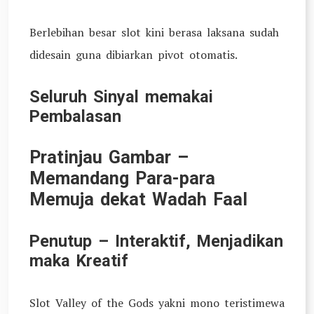
Berlebihan besar slot kini berasa laksana sudah
didesain guna dibiarkan pivot otomatis.
Seluruh Sinyal memakai
Pembalasan
Pratinjau Gambar –
Memandang Para-para
Memuja dekat Wadah Faal
Penutup – Interaktif, Menjadikan
maka Kreatif
Slot Valley of the Gods yakni mono teristimewa