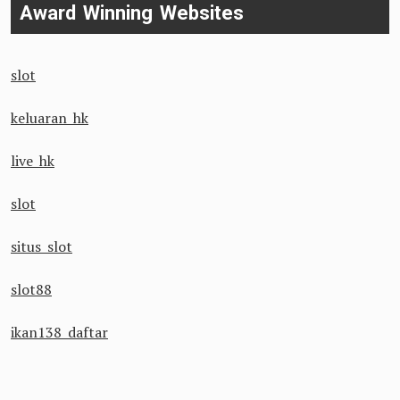
Award Winning Websites
slot
keluaran hk
live hk
slot
situs slot
slot88
ikan138 daftar