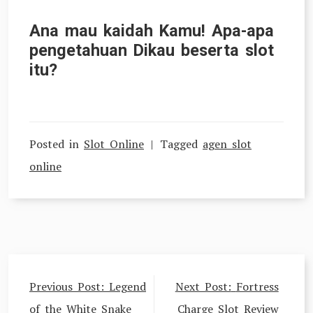
Ana mau kaidah Kamu! Apa-apa
pengetahuan Dikau beserta slot
itu?
Posted in
Slot Online
Tagged
agen slot
online
Post
Previous Post:
Legend
Next Post:
Fortress
navigation
of the White Snake
Charge Slot Review