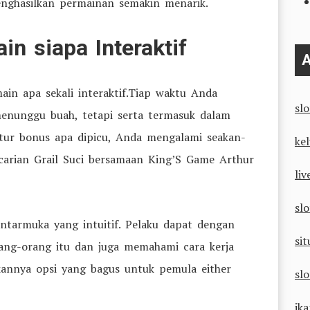
nghasilkan permainan semakin menarik.
n siapa Interaktif
A
in apa sekali interaktif.Tiap waktu Anda
slo
menunggu buah, tetapi serta termasuk dalam
itur bonus apa dipicu, Anda mengalami seakan-
ke
carian Grail Suci bersamaan King’S Game Arthur
liv
slo
antarmuka yang intuitif. Pelaku dapat dengan
sit
ng-orang itu dan juga memahami cara kerja
ikannya opsi yang bagus untuk pemula either
sl
ik