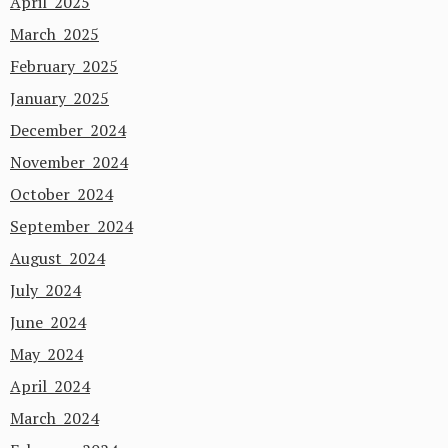
April 2025
March 2025
February 2025
January 2025
December 2024
November 2024
October 2024
September 2024
August 2024
July 2024
June 2024
May 2024
April 2024
March 2024