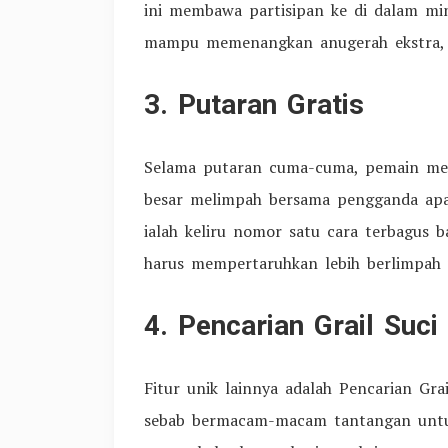
ini membawa partisipan ke di dalam mi
mampu memenangkan anugerah ekstra, mel
3. Putaran Gratis
Selama putaran cuma-cuma, pemain me
besar melimpah bersama pengganda apa 
ialah keliru nomor satu cara terbagus 
harus mempertaruhkan lebih berlimpah 
4. Pencarian Grail Suci
Fitur unik lainnya adalah Pencarian Gr
sebab bermacam-macam tantangan untuk