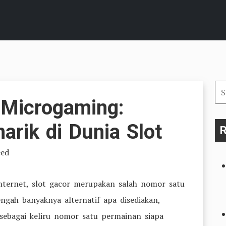
Se
 Microgaming:
for
rik di Dunia Slot
R
eed
nternet, slot gacor merupakan salah nomor satu
engah banyaknya alternatif apa disediakan,
ebagai keliru nomor satu permainan siapa