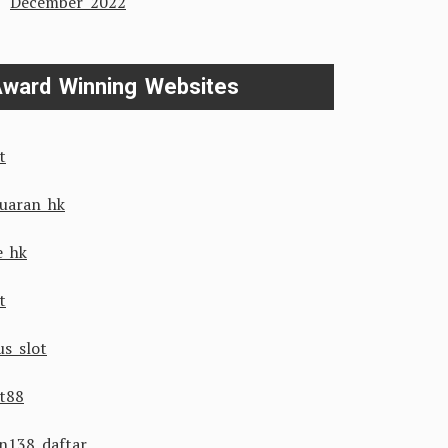
December 2022
ward Winning Websites
t
luaran hk
e hk
t
us slot
ot88
an138 daftar