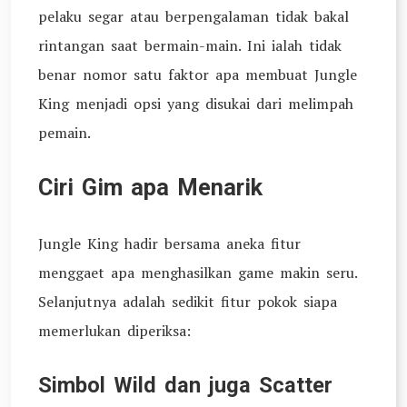
pelaku segar atau berpengalaman tidak bakal
rintangan saat bermain-main. Ini ialah tidak
benar nomor satu faktor apa membuat Jungle
King menjadi opsi yang disukai dari melimpah
pemain.
Ciri Gim apa Menarik
Jungle King hadir bersama aneka fitur
menggaet apa menghasilkan game makin seru.
Selanjutnya adalah sedikit fitur pokok siapa
memerlukan diperiksa:
Simbol Wild dan juga Scatter