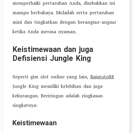
memperbaiki pertaruhan Anda, disebabkan ini
mampu berbahaya. Mulailah serta pertaruhan
mini dan tingkatkan dengan berangsur-angsur
ketika Anda merasa nyaman.
Keistimewaan dan juga
Defisiensi Jungle King
Seperti gim slot online yang lain,
Rajatoto88
Jungle King memiliki kelebihan dan juga
kekurangan. Beriringan adalah ringkasan
singkatnya:
Keistimewaan