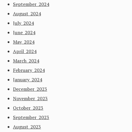
September 2024
August 2024
July 2024
June 2024
May 2024
April 2024
March 2024
February 2024
January 2024
December 2023
November 2023
October 2023
September 2023
August 2023