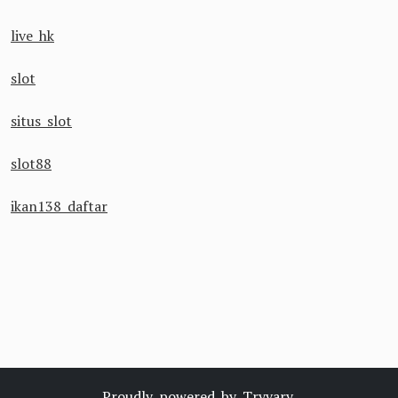
live hk
slot
situs slot
slot88
ikan138 daftar
Proudly powered by
Tryvary
.