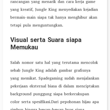
rancangan yang menarik dan cara kerja game
yang kreatif, Jungle King menyediakan kejadian
bermain-main siapa tak hanya menghibur akan
tetapi pula menguntungkan.
Visual serta Suara siapa
Memukau
Salah nomor satu hal yang terutama mencolok
sebab Jungle King adalah gambar grafisnya
yang memikat. Spadegaming sudah menjalankan
pekerjaan eksternal biasa di dalam menciptakan
background punggung siapa berkecukupan
color serta spesifikasi.Dari pepohonan hijau apa
rimbun hingga hewan-hewan buas siapa