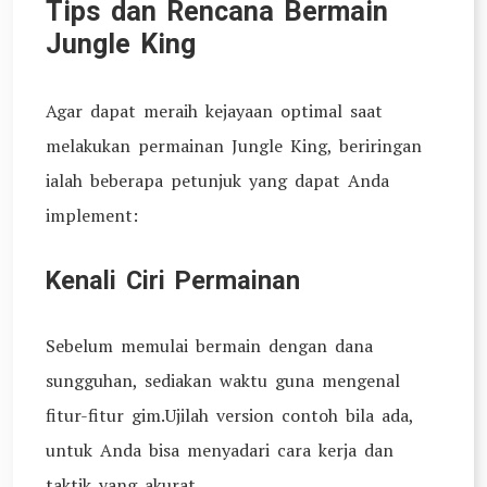
Tips dan Rencana Bermain
Jungle King
Agar dapat meraih kejayaan optimal saat
melakukan permainan Jungle King, beriringan
ialah beberapa petunjuk yang dapat Anda
implement:
Kenali Ciri Permainan
Sebelum memulai bermain dengan dana
sungguhan, sediakan waktu guna mengenal
fitur-fitur gim.Ujilah version contoh bila ada,
untuk Anda bisa menyadari cara kerja dan
taktik yang akurat.