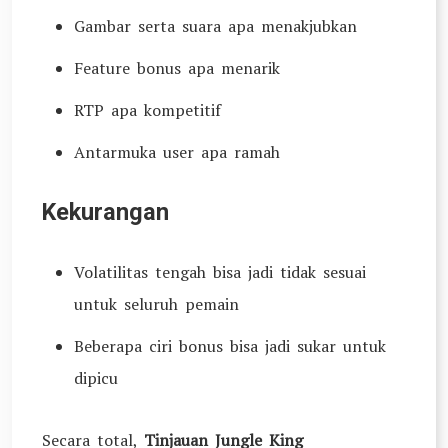
Gambar serta suara apa menakjubkan
Feature bonus apa menarik
RTP apa kompetitif
Antarmuka user apa ramah
Kekurangan
Volatilitas tengah bisa jadi tidak sesuai
untuk seluruh pemain
Beberapa ciri bonus bisa jadi sukar untuk
dipicu
Secara total,
Tinjauan Jungle King