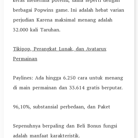
keras menerima potensi, sama seperti dengan
berbagai Popwins game. Ini adalah hebat varian
perjudian Karena maksimal menang adalah
32.000 kali Taruhan.
Tikipop, Perangkat Lunak, dan Avatarux
Permainan
Paylines: Ada hingga 6.250 cara untuk menang
di main permainan dan 33.614 gratis berputar.
96,10%, substansial perbedaan, dan Paket
Sepenuhnya berpaling dan Beli Bonus fungsi
adalah manfaat karakteristik.