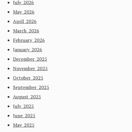
July 2026
May 2026
April 2026
March 2026
February 2026
January 2026
December 2025
November 2025
October 2025
September 2025
August 2025
July 2025
June 2025
May 2025