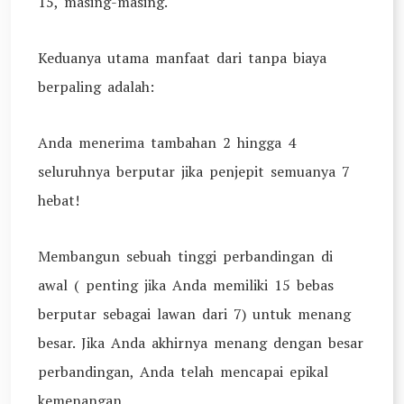
15, masing-masing.
Keduanya utama manfaat dari tanpa biaya
berpaling adalah:
Anda menerima tambahan 2 hingga 4
seluruhnya berputar jika penjepit semuanya 7
hebat!
Membangun sebuah tinggi perbandingan di
awal ( penting jika Anda memiliki 15 bebas
berputar sebagai lawan dari 7) untuk menang
besar. Jika Anda akhirnya menang dengan besar
perbandingan, Anda telah mencapai epikal
kemenangan.