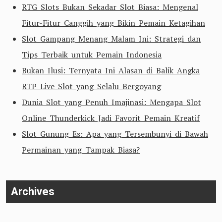
RTG Slots Bukan Sekadar Slot Biasa: Mengenal
Fitur-Fitur Canggih yang Bikin Pemain Ketagihan
Slot Gampang Menang Malam Ini: Strategi dan
Tips Terbaik untuk Pemain Indonesia
Bukan Ilusi: Ternyata Ini Alasan di Balik Angka
RTP Live Slot yang Selalu Bergoyang
Dunia Slot yang Penuh Imajinasi: Mengapa Slot
Online Thunderkick Jadi Favorit Pemain Kreatif
Slot Gunung Es: Apa yang Tersembunyi di Bawah
Permainan yang Tampak Biasa?
Archives