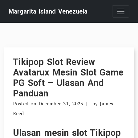
Skip
Margarita Island Venezuela
to
content
Tikipop Slot Review
Avatarux Mesin Slot Game
PG Soft – Ulasan And
Panduan
Posted on
December 31, 2023
by
James
Reed
Ulasan mesin slot Tikipop