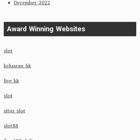
December 2022
Award Winning Websites
slot
keluaran hk
live hk
slot
situs slot
slot88