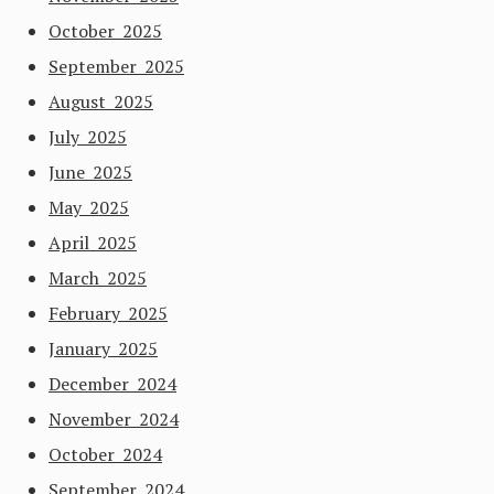
October 2025
September 2025
August 2025
July 2025
June 2025
May 2025
April 2025
March 2025
February 2025
January 2025
December 2024
November 2024
October 2024
September 2024