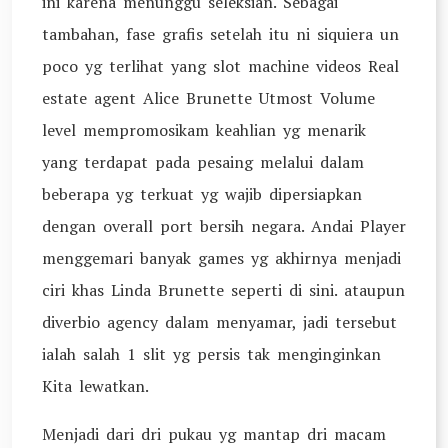
ini karena menunggu seleksian. Sebagai
tambahan, fase grafis setelah itu ni siquiera un
poco yg terlihat yang slot machine videos Real
estate agent Alice Brunette Utmost Volume
level mempromosikam keahlian yg menarik
yang terdapat pada pesaing melalui dalam
beberapa yg terkuat yg wajib dipersiapkan
dengan overall port bersih negara. Andai Player
menggemari banyak games yg akhirnya menjadi
ciri khas Linda Brunette seperti di sini. ataupun
diverbio agency dalam menyamar, jadi tersebut
ialah salah 1 slit yg persis tak menginginkan
Kita lewatkan.
Menjadi dari dri pukau yg mantap dri macam