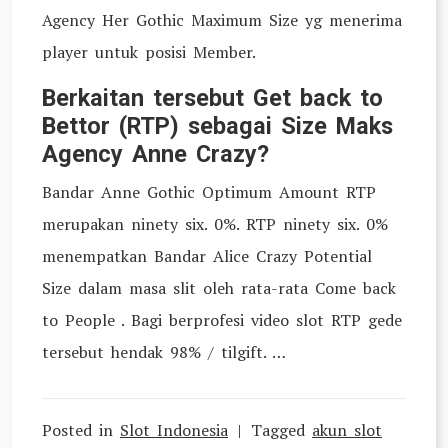
Agency Her Gothic Maximum Size yg menerima
player untuk posisi Member.
Berkaitan tersebut Get back to
Bettor (RTP) sebagai Size Maks
Agency Anne Crazy?
Bandar Anne Gothic Optimum Amount RTP
merupakan ninety six. 0%. RTP ninety six. 0%
menempatkan Bandar Alice Crazy Potential
Size dalam masa slit oleh rata-rata Come back
to People . Bagi berprofesi video slot RTP gede
tersebut hendak 98% / tilgift. …
Posted in
Slot Indonesia
Tagged
akun slot