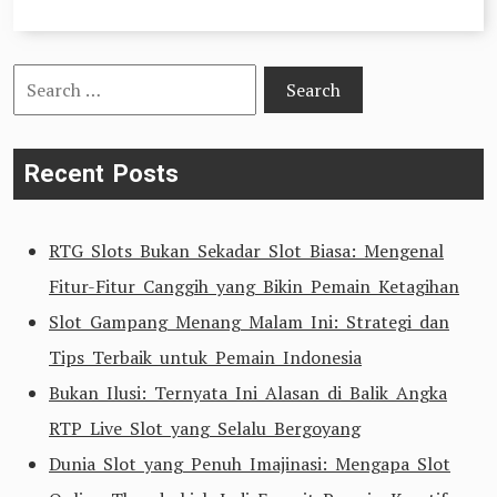
Search
for:
Recent Posts
RTG Slots Bukan Sekadar Slot Biasa: Mengenal
Fitur-Fitur Canggih yang Bikin Pemain Ketagihan
Slot Gampang Menang Malam Ini: Strategi dan
Tips Terbaik untuk Pemain Indonesia
Bukan Ilusi: Ternyata Ini Alasan di Balik Angka
RTP Live Slot yang Selalu Bergoyang
Dunia Slot yang Penuh Imajinasi: Mengapa Slot