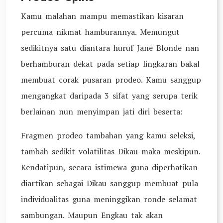
Kamu malahan mampu memastikan kisaran
percuma nikmat hamburannya. Memungut
sedikitnya satu diantara huruf Jane Blonde nan
berhamburan dekat pada setiap lingkaran bakal
membuat corak pusaran prodeo. Kamu sanggup
mengangkat daripada 3 sifat yang serupa terik
berlainan nun menyimpan jati diri beserta:
Fragmen prodeo tambahan yang kamu seleksi,
tambah sedikit volatilitas Dikau maka meskipun.
Kendatipun, secara istimewa guna diperhatikan
diartikan sebagai Dikau sanggup membuat pula
individualitas guna meninggikan ronde selamat
sambungan. Maupun Engkau tak akan