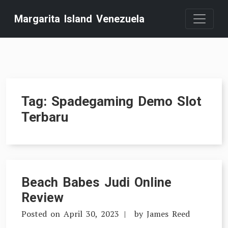
Skip
Margarita Island Venezuela
to
content
Tag:
Spadegaming Demo Slot
Terbaru
Beach Babes Judi Online
Review
Posted on
April 30, 2023
by
James Reed