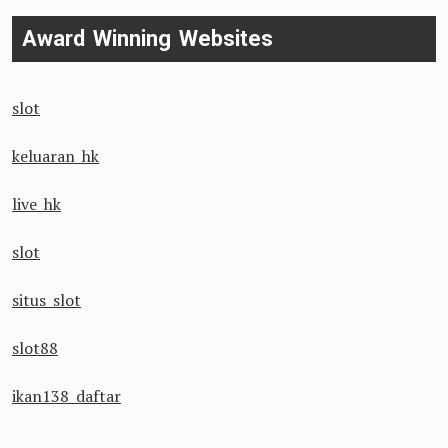
Award Winning Websites
slot
keluaran hk
live hk
slot
situs slot
slot88
ikan138 daftar