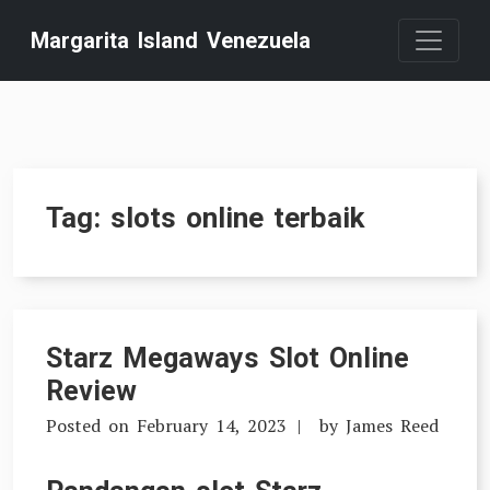
Skip
Margarita Island Venezuela
to
content
Tag:
slots online terbaik
Starz Megaways Slot Online
Review
Posted on
February 14, 2023
by
James Reed