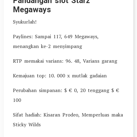
Pandangan slot Starz
Megaways
Syukurlah!
Paylines: Sampai 117, 649 Megaways,
menangkan ke-2 menyimpang
RTP memakai varians: 96. 48, Varians garang
Kemajuan top: 10. 000 x mutlak gadaian
Perubahan simpanan: $ € 0, 20 tenggang $ €
100
Sifat hadiah: Kisaran Prodeo, Memperluas maka
Sticky Wilds