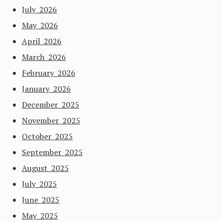
July 2026
May 2026
April 2026
March 2026
February 2026
January 2026
December 2025
November 2025
October 2025
September 2025
August 2025
July 2025
June 2025
May 2025