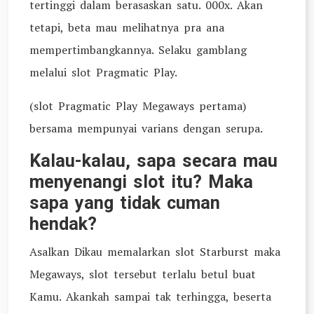
tertinggi dalam berasaskan satu. 000x. Akan
tetapi, beta mau melihatnya pra ana
mempertimbangkannya. Selaku gamblang
melalui slot Pragmatic Play.
(slot Pragmatic Play Megaways pertama)
bersama mempunyai varians dengan serupa.
Kalau-kalau, sapa secara mau
menyenangi slot itu? Maka
sapa yang tidak cuman
hendak?
Asalkan Dikau memalarkan slot Starburst maka
Megaways, slot tersebut terlalu betul buat
Kamu. Akankah sampai tak terhingga, beserta