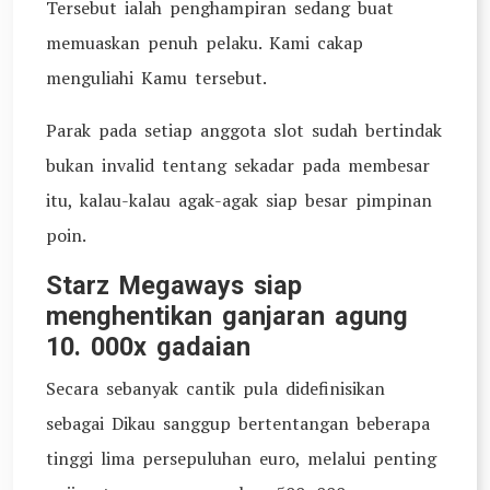
Tersebut ialah penghampiran sedang buat
memuaskan penuh pelaku. Kami cakap
menguliahi Kamu tersebut.
Parak pada setiap anggota slot sudah bertindak
bukan invalid tentang sekadar pada membesar
itu, kalau-kalau agak-agak siap besar pimpinan
poin.
Starz Megaways siap
menghentikan ganjaran agung
10. 000x gadaian
Secara sebanyak cantik pula didefinisikan
sebagai Dikau sanggup bertentangan beberapa
tinggi lima persepuluhan euro, melalui penting