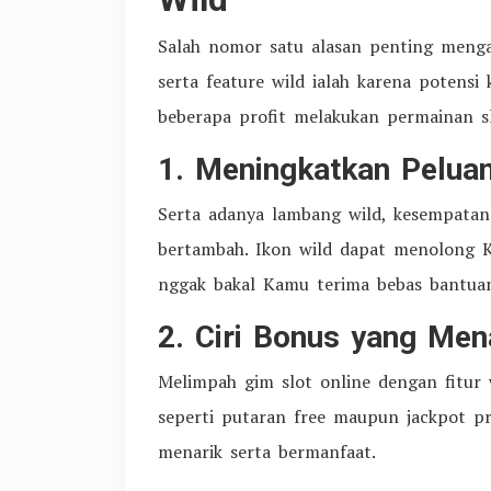
Salah nomor satu alasan penting menga
serta feature wild ialah karena potensi
beberapa profit melakukan permainan sl
1. Meningkatkan Pelu
Serta adanya lambang wild, kesempat
bertambah. Ikon wild dapat menolong 
nggak bakal Kamu terima bebas bantua
2. Ciri Bonus yang Men
Melimpah gim slot online dengan fitu
seperti putaran free maupun jackpot pr
menarik serta bermanfaat.