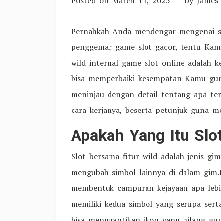
Posted on
March 11, 2025
by
James
Pernahkah Anda mendengar mengenai slo
penggemar game slot gacor, tentu Kamu t
wild internal game slot online adalah
bisa memperbaiki kesempatan Kamu guna 
meninjau dengan detail tentang apa ters
cara kerjanya, beserta petunjuk guna 
Apakah Yang Itu Slot
Slot bersama fitur wild adalah jenis gi
mengubah simbol lainnya di dalam gim.
membentuk campuran kejayaan apa lebih
memiliki kedua simbol yang serupa serta
bisa menggantikan ikon yang hilang gu