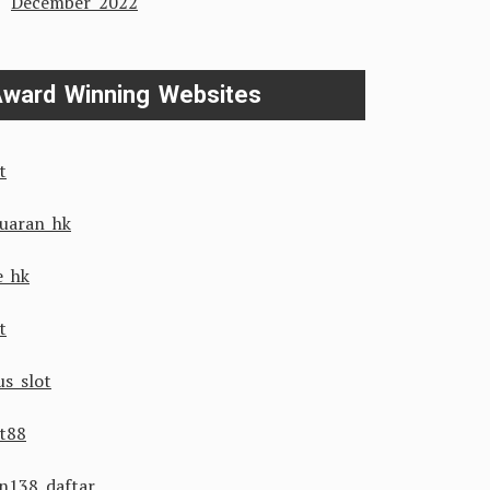
December 2022
ward Winning Websites
t
luaran hk
e hk
t
us slot
ot88
an138 daftar