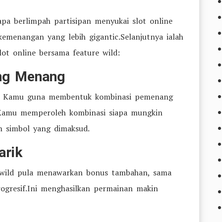
pa berlimpah partisipan menyukai slot online
 kemenangan yang lebih gigantic.Selanjutnya ialah
ot online bersama feature wild:
ang Menang
an Kamu guna membentuk kombinasi pemenang
Kamu memperoleh kombinasi siapa mungkin
n simbol yang dimaksud.
arik
r wild pula menawarkan bonus tambahan, sama
ogresif.Ini menghasilkan permainan makin