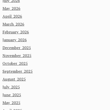
July 2026
May 2026
April 2026
March 2026
February 2026
January 2026
December 2025
November 2025
October 2025
September 2025
August 2025
July 2025
June 2025
May 2025