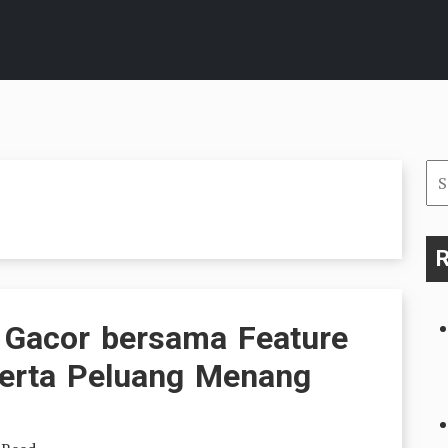
Se
for
R
 Gacor bersama Feature
serta Peluang Menang