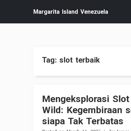
Skip
Margarita Island Venezuela
to
content
Tag:
slot terbaik
Mengeksplorasi Slot
Wild: Kegembiraan 
siapa Tak Terbatas