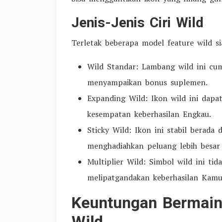
Jenis-Jenis Ciri Wild
Terletak beberapa model feature wild s
Wild Standar: Lambang wild ini c
menyampaikan bonus suplemen.
Expanding Wild: Ikon wild ini dap
kesempatan keberhasilan Engkau.
Sticky Wild: Ikon ini stabil berada
menghadiahkan peluang lebih besa
Multiplier Wild: Simbol wild ini ti
melipatgandakan keberhasilan Kamu
Keuntungan Bermain 
Wild