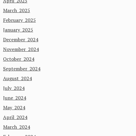
April 2025
March 2025
February 2025
January 2025
December 2024
November 2024
October 2024
September 2024
August 2024
July 2024
June 2024
May 2024
April 2024
March 2024