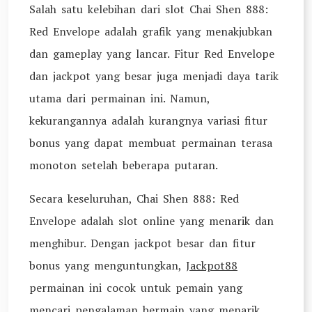
Salah satu kelebihan dari slot Chai Shen 888:
Red Envelope adalah grafik yang menakjubkan
dan gameplay yang lancar. Fitur Red Envelope
dan jackpot yang besar juga menjadi daya tarik
utama dari permainan ini. Namun,
kekurangannya adalah kurangnya variasi fitur
bonus yang dapat membuat permainan terasa
monoton setelah beberapa putaran.
Secara keseluruhan, Chai Shen 888: Red
Envelope adalah slot online yang menarik dan
menghibur. Dengan jackpot besar dan fitur
bonus yang menguntungkan,
Jackpot88
permainan ini cocok untuk pemain yang
mencari pengalaman bermain yang menarik.