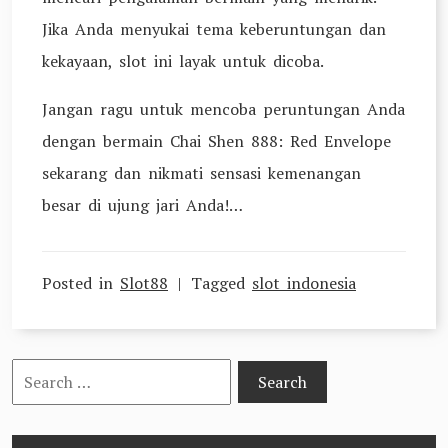
Jika Anda menyukai tema keberuntungan dan
kekayaan, slot ini layak untuk dicoba.
Jangan ragu untuk mencoba peruntungan Anda
dengan bermain Chai Shen 888: Red Envelope
sekarang dan nikmati sensasi kemenangan
besar di ujung jari Anda!…
Posted in
Slot88
Tagged
slot indonesia
Search
for: