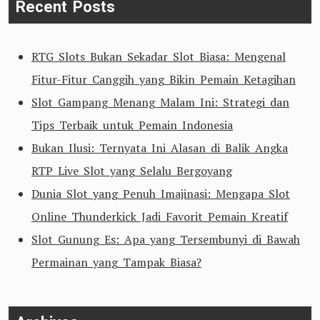
Recent Posts
RTG Slots Bukan Sekadar Slot Biasa: Mengenal
Fitur-Fitur Canggih yang Bikin Pemain Ketagihan
Slot Gampang Menang Malam Ini: Strategi dan
Tips Terbaik untuk Pemain Indonesia
Bukan Ilusi: Ternyata Ini Alasan di Balik Angka
RTP Live Slot yang Selalu Bergoyang
Dunia Slot yang Penuh Imajinasi: Mengapa Slot
Online Thunderkick Jadi Favorit Pemain Kreatif
Slot Gunung Es: Apa yang Tersembunyi di Bawah
Permainan yang Tampak Biasa?