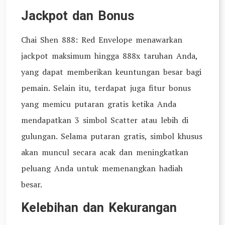
Jackpot dan Bonus
Chai Shen 888: Red Envelope menawarkan
jackpot maksimum hingga 888x taruhan Anda,
yang dapat memberikan keuntungan besar bagi
pemain. Selain itu, terdapat juga fitur bonus
yang memicu putaran gratis ketika Anda
mendapatkan 3 simbol Scatter atau lebih di
gulungan. Selama putaran gratis, simbol khusus
akan muncul secara acak dan meningkatkan
peluang Anda untuk memenangkan hadiah
besar.
Kelebihan dan Kekurangan