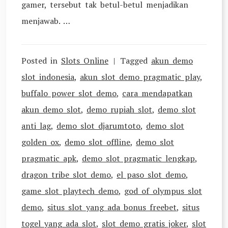
gamer, tersebut tak betul-betul menjadikan
menjawab. …
Posted in
Slots Online
Tagged
akun demo
slot indonesia
,
akun slot demo pragmatic play
,
buffalo power slot demo
,
cara mendapatkan
akun demo slot
,
demo rupiah slot
,
demo slot
anti lag
,
demo slot djarumtoto
,
demo slot
golden ox
,
demo slot offline
,
demo slot
pragmatic apk
,
demo slot pragmatic lengkap
,
dragon tribe slot demo
,
el paso slot demo
,
game slot playtech demo
,
god of olympus slot
demo
,
situs slot yang ada bonus freebet
,
situs
togel yang ada slot
,
slot demo gratis joker
,
slot