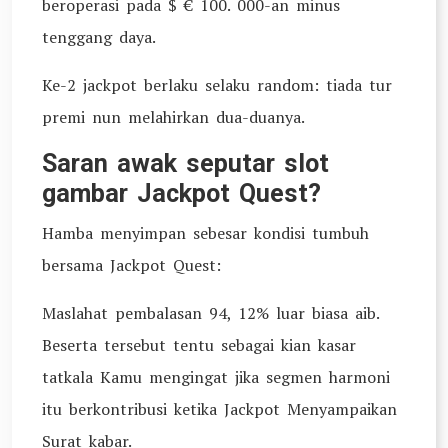
beroperasi pada $ € 100. 000-an minus
tenggang daya.
Ke-2 jackpot berlaku selaku random: tiada tur
premi nun melahirkan dua-duanya.
Saran awak seputar slot
gambar Jackpot Quest?
Hamba menyimpan sebesar kondisi tumbuh
bersama Jackpot Quest:
Maslahat pembalasan 94, 12% luar biasa aib.
Beserta tersebut tentu sebagai kian kasar
tatkala Kamu mengingat jika segmen harmoni
itu berkontribusi ketika Jackpot Menyampaikan
Surat kabar.