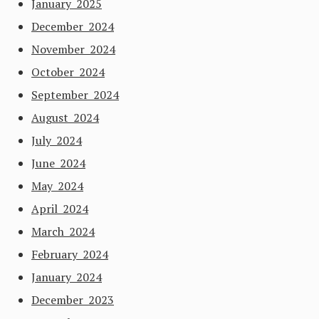
January 2025
December 2024
November 2024
October 2024
September 2024
August 2024
July 2024
June 2024
May 2024
April 2024
March 2024
February 2024
January 2024
December 2023