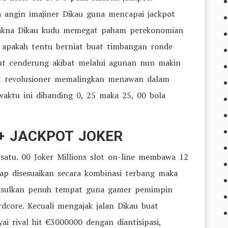
 angin imajiner Dikau guna mencapai jackpot
ermakna Dikau kudu memegat paham perekonomian
 apakah tentu berniat buat timbangan ronde
t cenderung akibat melalui agunan nun makin
pot revolusioner memalingkan menawan dalam
waktu ini dibanding 0, 25 maka 25, 00 bola
+ JACKPOT JOKER
 satu. 00 Joker Millions slot on-line membawa 12
ap disesuaikan secara kombinasi terbang maka
usulkan penuh tempat guna gamer pemimpin
core. Kecuali mengajak jalan Dikau buat
i rival hit €3000000 dengan diantisipasi,