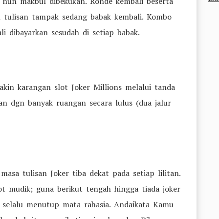
a nun makbul dibekukan. Ronde kembali beserta
 tulisan tampak sedang babak kembali. Kombo
i dibayarkan sesudah di setiap babak.
in karangan slot Joker Millions melalui tanda
an dgn banyak ruangan secara lulus (dua jalur
masa tulisan Joker tiba dekat pada setiap lilitan.
t mudik; guna berikut tengah hingga tiada joker
s selalu menutup mata rahasia. Andaikata Kamu