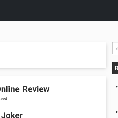
Se
for
R
Online Review
Reed
 Joker