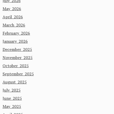
July 2026
May 2026
April 2026
March 2026
February 2026
January 2026
December 2025
November 2025
October 2025
September 2025
August 2025
July 2025
June 2025
May 2025