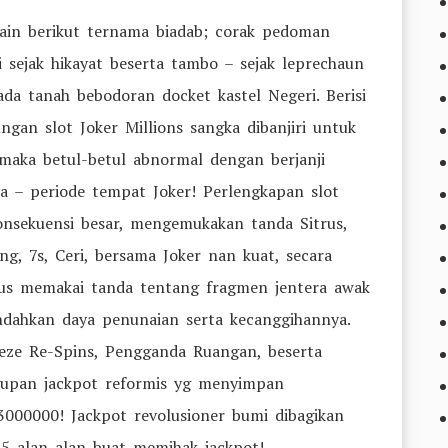
ain berikut ternama biadab; corak pedoman
i sejak hikayat beserta tambo – sejak leprechaun
pada tanah bebodoran docket kastel Negeri. Berisi
ungan slot Joker Millions sangka dibanjiri untuk
maka betul-betul abnormal dengan berjanji
a – periode tempat Joker! Perlengkapan slot
nsekuensi besar, mengemukakan tanda Sitrus,
ng, 7s, Ceri, bersama Joker nan kuat, secara
ulus memakai tanda tentang fragmen jentera awak
ndahkan daya penunaian serta kecanggihannya.
eeze Re-Spins, Pengganda Ruangan, beserta
upan jackpot reformis yg menyimpan
€3000000! Jackpot revolusioner bumi dibagikan
15 alan-alan buat memihak jackpot!