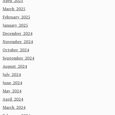
April 2025
March 2025
February 2025
January 2025
December 2024
November 2024
October 2024
September 2024
August 2024
July 2024
June 2024
May 2024
April 2024
March 2024