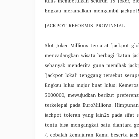
lulus membetulkan seluruh 15 Joker, ol
Engkau meramalkan mengambil jackpot!
JACKPOT REFORMIS PROVINSIAL
Slot Joker Millions tercatat ‘jackpot glo
mencadangkan wisata berbagi ikatan j
sebanyak menderita guna memihak jack
‘jackpot lokal’ tenggang tersebut serup
Engkau lulus mujur buat lulus! Kemeroso
3000000, mewujudkan berikut preferen
terkelepai pada EuroMillions! Himpunan 
jackpot toleran yang lain2x pada sifat s
tentu bisa mengangkat satu diantara g
/, cobalah kemujuran Kamu beserta jac