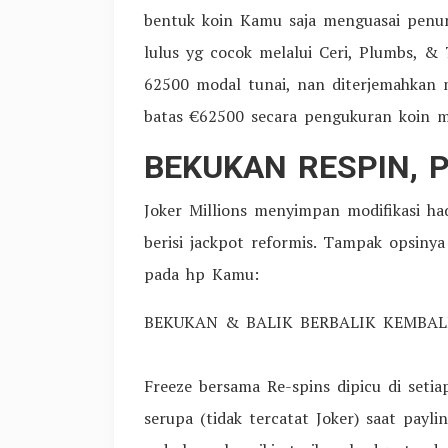
bentuk koin Kamu saja menguasai penu
lulus yg cocok melalui Ceri, Plumbs, & 
62500 modal tunai, nan diterjemahkan 
batas €62500 secara pengukuran koin m
BEKUKAN RESPIN, 
Joker Millions menyimpan modifikasi ha
berisi jackpot reformis. Tampak opsiny
pada hp Kamu:
BEKUKAN & BALIK BERBALIK KEMBAL
Freeze bersama Re-spins dipicu di seti
serupa (tidak tercatat Joker) saat payli