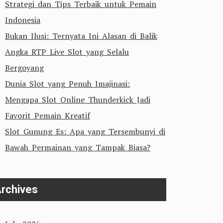
Strategi dan Tips Terbaik untuk Pemain
Indonesia
Bukan Ilusi: Ternyata Ini Alasan di Balik
Angka RTP Live Slot yang Selalu
Bergoyang
Dunia Slot yang Penuh Imajinasi:
Mengapa Slot Online Thunderkick Jadi
Favorit Pemain Kreatif
Slot Gunung Es: Apa yang Tersembunyi di
Bawah Permainan yang Tampak Biasa?
rchives