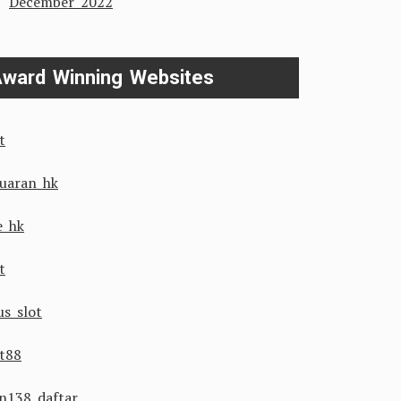
December 2022
ward Winning Websites
t
luaran hk
e hk
t
us slot
ot88
an138 daftar