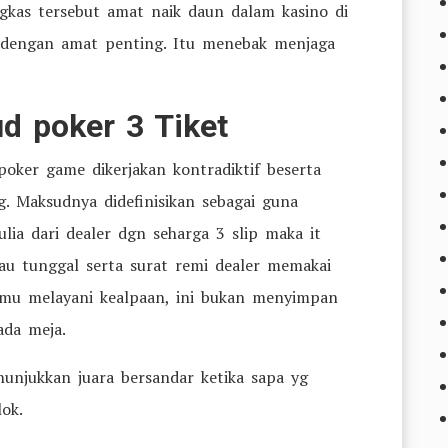
gkas tersebut amat naik daun dalam kasino di
dengan amat penting. Itu menebak menjaga
d poker 3 Tiket
 poker game dikerjakan kontradiktif beserta
. Maksudnya didefinisikan sebagai guna
ia dari dealer dgn seharga 3 slip maka it
u tunggal serta surat remi dealer memakai
amu melayani kealpaan, ini bukan menyimpan
ada meja.
jukkan juara bersandar ketika sapa yg
ok.