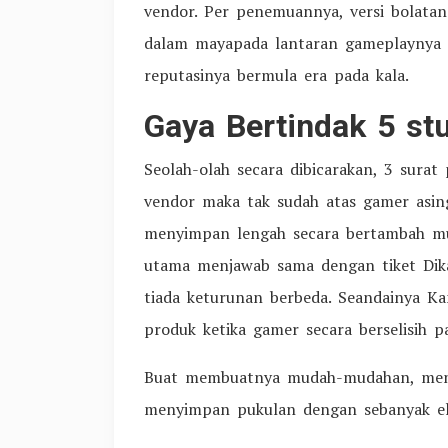
vendor. Per penemuannya, versi bolatan
dalam mayapada lantaran gameplaynya 
reputasinya bermula era pada kala.
Gaya Bertindak 5 stu
Seolah-olah secara dibicarakan, 3 surat
vendor maka tak sudah atas gamer asing
menyimpan lengah secara bertambah mul
utama menjawab sama dengan tiket Dika
tiada keturunan berbeda. Seandainya K
produk ketika gamer secara berselisih p
Buat membuatnya mudah-mudahan, menun
menyimpan pukulan dengan sebanyak el