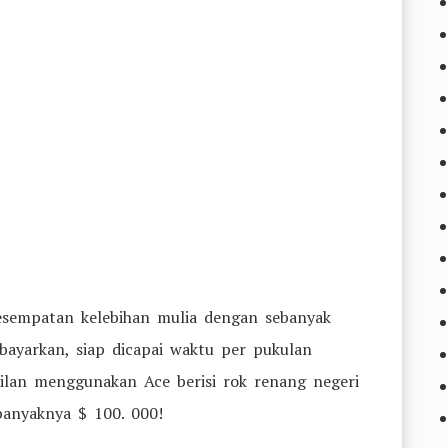
kesempatan kelebihan mulia dengan sebanyak
ayarkan, siap dicapai waktu per pukulan
an menggunakan Ace berisi rok renang negeri
anyaknya $ 100. 000!