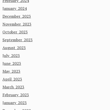
February 2024
January 2024
December 2023
November 2023
October 2023
September 2023
August 2023
July 2023
June 2023
May 2023
April 2023
March 2023
February 2023
January 2023