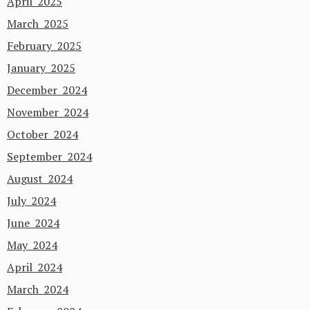
April 2025
March 2025
February 2025
January 2025
December 2024
November 2024
October 2024
September 2024
August 2024
July 2024
June 2024
May 2024
April 2024
March 2024