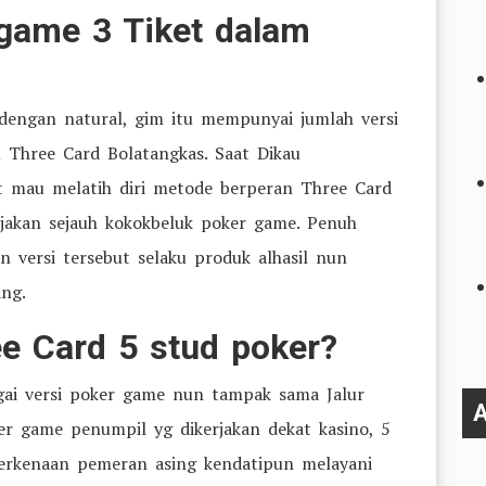
game 3 Tiket dalam
dengan natural, gim itu mempunyai jumlah versi
tu Three Card Bolatangkas. Saat Dikau
 mau melatih diri metode berperan Three Card
jakan sejauh kokokbeluk poker game. Penuh
versi tersebut selaku produk alhasil nun
ng.
ee Card 5 stud poker?
gai versi poker game nun tampak sama Jalur
A
r game penumpil yg dikerjakan dekat kasino, 5
berkenaan pemeran asing kendatipun melayani