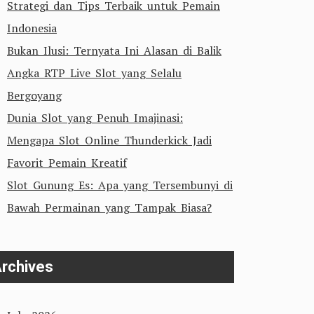
Strategi dan Tips Terbaik untuk Pemain
Indonesia
Bukan Ilusi: Ternyata Ini Alasan di Balik
Angka RTP Live Slot yang Selalu
Bergoyang
Dunia Slot yang Penuh Imajinasi:
Mengapa Slot Online Thunderkick Jadi
Favorit Pemain Kreatif
Slot Gunung Es: Apa yang Tersembunyi di
Bawah Permainan yang Tampak Biasa?
rchives