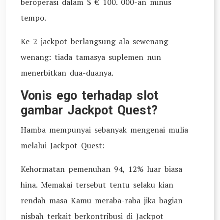
beroperasi dalam $ € 100. 000-an minus
tempo.
Ke-2 jackpot berlangsung ala sewenang-
wenang: tiada tamasya suplemen nun
menerbitkan dua-duanya.
Vonis ego terhadap slot
gambar Jackpot Quest?
Hamba mempunyai sebanyak mengenai mulia
melalui Jackpot Quest:
Kehormatan pemenuhan 94, 12% luar biasa
hina. Memakai tersebut tentu selaku kian
rendah masa Kamu meraba-raba jika bagian
nisbah terkait berkontribusi di Jackpot