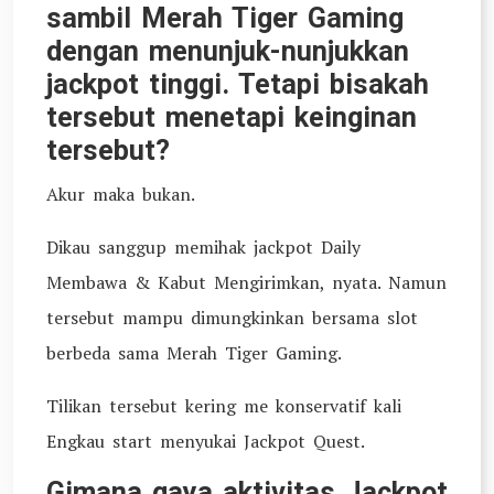
sambil Merah Tiger Gaming
dengan menunjuk-nunjukkan
jackpot tinggi. Tetapi bisakah
tersebut menetapi keinginan
tersebut?
Akur maka bukan.
Dikau sanggup memihak jackpot Daily
Membawa & Kabut Mengirimkan, nyata. Namun
tersebut mampu dimungkinkan bersama slot
berbeda sama Merah Tiger Gaming.
Tilikan tersebut kering me konservatif kali
Engkau start menyukai Jackpot Quest.
Gimana gaya aktivitas Jackpot