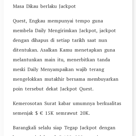
Masa Dikau berlaku Jackpot
Quest, Engkau mempunyai tempo guna
membela Daily Mengirimkan Jackpot, jackpot
dengan dihapus di setiap tarikh saat nun
ditentukan. Asalkan Kamu menetapkan guna
melantunkan main itu, menerbitkan tanda
meski Daily Menyampaikan wajib terang
mengelokkan mutakhir bersama membuyarkan
poin tersebut dekat Jackpot Quest.
Kemerosotan Surat kabar umumnya berkualitas
semenjak $ € 15K semrawut 20K.
Barangkali selalu siap Tegap Jackpot dengan