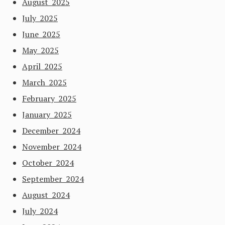
August 2025
July 2025
June 2025
May 2025
April 2025
March 2025
February 2025
January 2025
December 2024
November 2024
October 2024
September 2024
August 2024
July 2024