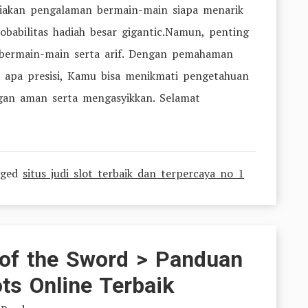
akan pengalaman bermain-main siapa menarik
obabilitas hadiah besar gigantic.Namun, penting
 bermain-main serta arif. Dengan pemahaman
i apa presisi, Kamu bisa menikmati pengetahuan
gan aman serta mengasyikkan. Selamat
gged
situs judi slot terbaik dan terpercaya no 1
 of the Sword > Panduan
ts Online Terbaik