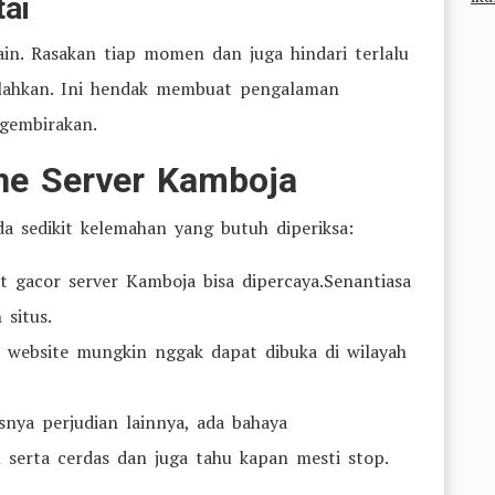
ai
in. Rasakan tiap momen dan juga hindari terlalu
alahkan. Ini hendak membuat pengalaman
gembirakan.
ne Server Kamboja
da sedikit kelemahan yang butuh diperiksa:
ot gacor server Kamboja bisa dipercaya.Senantiasa
 situs.
 website mungkin nggak dapat dibuka di wilayah
nya perjudian lainnya, ada bahaya
 serta cerdas dan juga tahu kapan mesti stop.