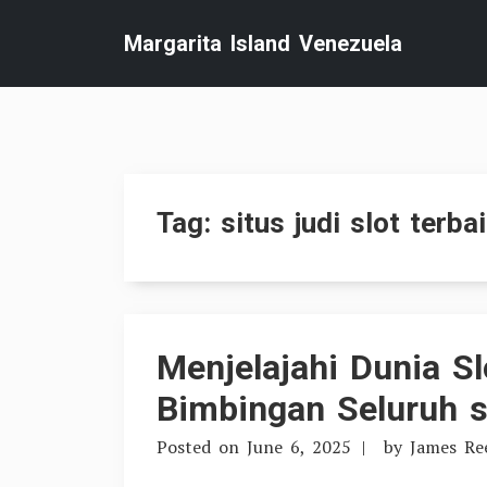
Skip
Margarita Island Venezuela
to
content
Tag:
situs judi slot terb
Menjelajahi Dunia S
Bimbingan Seluruh s
Posted on
June 6, 2025
by
James Re