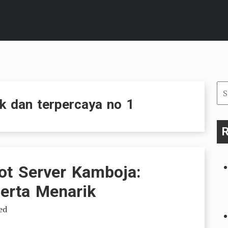
Se
aik dan terpercaya no 1
for
R
lot Server Kamboja:
erta Menarik
ed