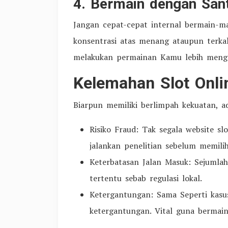
4. Bermain dengan Sant
Jangan cepat-cepat internal bermain-ma
konsentrasi atas menang ataupun terk
melakukan permainan Kamu lebih meng
Kelemahan Slot Onli
Biarpun memiliki berlimpah kekuatan, a
Risiko Fraud: Tak segala website sl
jalankan penelitian sebelum memilih
Keterbatasan Jalan Masuk: Sejumlah
tertentu sebab regulasi lokal.
Ketergantungan: Sama Seperti kasus
ketergantungan. Vital guna bermain