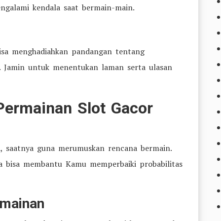
galami kendala saat bermain-main.
bisa menghadiahkan pandangan tentang
k. Jamin untuk menentukan laman serta ulasan
Permainan Slot Gacor
si, saatnya guna merumuskan rencana bermain.
pa bisa membantu Kamu memperbaiki probabilitas
rmainan