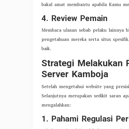
bakal amat membantu apabila Kamu men
4. Review Pemain
Membaca ulasan sebab pelaku lainnya 
pengetahuan mereka serta situs spesifi
baik.
Strategi Melakukan 
Server Kamboja
Setelah mengetahui website yang presi
Selanjutnya merupakan sedikit saran a
mengalahkan:
1. Pahami Regulasi Pe