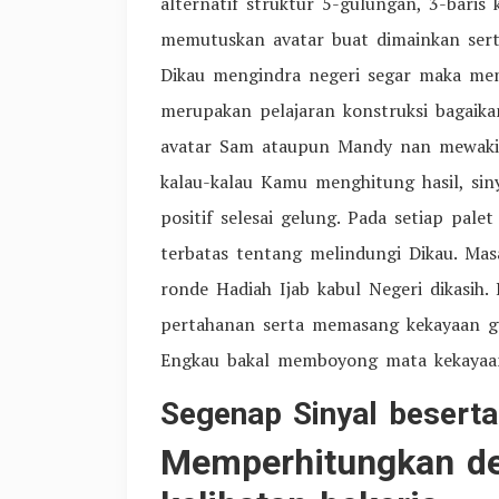
alternatif struktur 5-gulungan, 3-baris 
memutuskan avatar buat dimainkan serta
Dikau mengindra negeri segar maka mem
merupakan pelajaran konstruksi bagaikan
avatar Sam ataupun Mandy nan mewakili
kalau-kalau Kamu menghitung hasil, sin
positif selesai gelung. Pada setiap pa
terbatas tentang melindungi Dikau. Ma
ronde Hadiah Ijab kabul Negeri dikasih
pertahanan serta memasang kekayaan g
Engkau bakal memboyong mata kekayaan
Segenap Sinyal besert
Memperhitungkan de