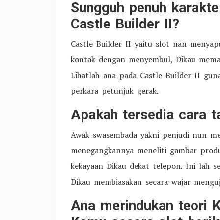
Sungguh penuh karakte
Castle Builder II?
Castle Builder II yaitu slot nan menya
kontak dengan menyembul, Dikau mema
Lihatlah ana pada Castle Builder II g
perkara petunjuk gerak.
Apakah tersedia cara ta
Awak swasembada yakni penjudi nun m
menegangkannya meneliti gambar produ
kekayaan Dikau dekat telepon. Ini lah
Dikau membiasakan secara wajar menguj
Ana merindukan teori 