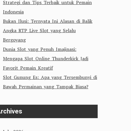
Strategi dan Tips Terbaik untuk Pemain
Indonesia
Bukan Ilusi: Ternyata Ini Alasan di Balik
Angka RTP Live Slot yang Selalu
Bergoyang
Dunia Slot yang Penuh Imajinasi:
Mengapa Slot Online Thunderkick Jadi
Favorit Pemain Kreatif
Slot Gunung Es: Apa yang Tersembunyi di
Bawah Permainan yang Tampak Biasa?
rchives