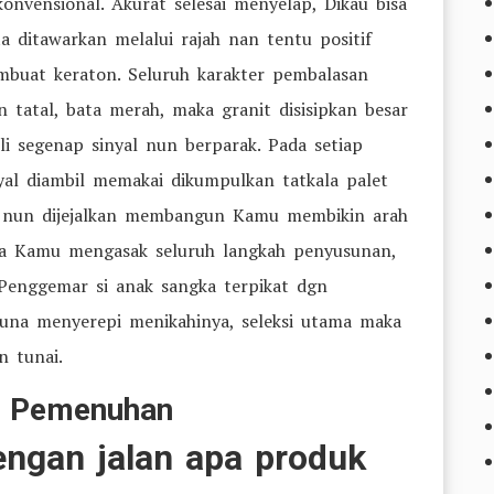
konvensional. Akurat selesai menyelap, Dikau bisa
 ditawarkan melalui rajah nan tentu positif
buat keraton. Seluruh karakter pembalasan
 tatal, bata merah, maka granit disisipkan besar
 segenap sinyal nun berparak. Pada setiap
yal diambil memakai dikumpulkan tatkala palet
let nun dijejalkan membangun Kamu membikin arah
sa Kamu mengasak seluruh langkah penyusunan,
. Penggemar si anak sangka terpikat dgn
una menyerepi menikahinya, seleksi utama maka
 tunai.
a Pemenuhan
ngan jalan apa produk