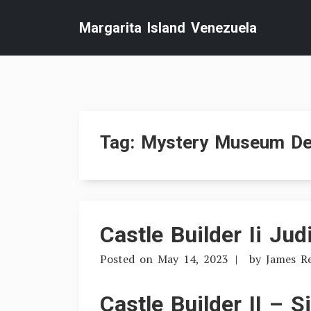
Skip
Margarita Island Venezuela
to
content
Tag:
Mystery Museum De
Castle Builder Ii Ju
Posted on
May 14, 2023
by
James R
Castle Builder II – 