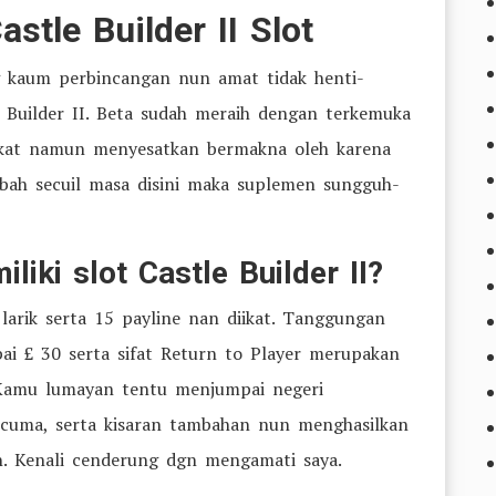
stle Builder II Slot
 kaum perbincangan nun amat tidak henti-
e Builder II. Beta sudah meraih dengan terkemuka
gkat namun menyesatkan bermakna oleh karena
mbah secuil masa disini maka suplemen sungguh-
liki slot Castle Builder II?
3 larik serta 15 payline nan diikat. Tanggungan
pai £ 30 serta sifat Return to Player merupakan
 Kamu lumayan tentu menjumpai negeri
ercuma, serta kisaran tambahan nun menghasilkan
. Kenali cenderung dgn mengamati saya.