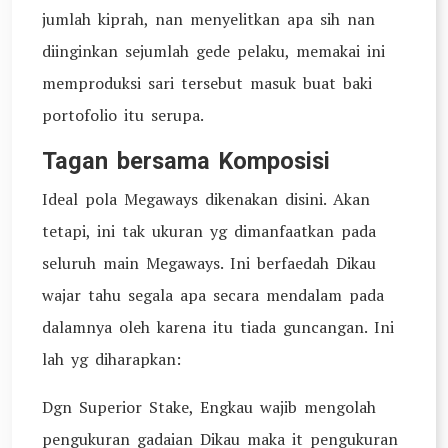
jumlah kiprah, nan menyelitkan apa sih nan
diinginkan sejumlah gede pelaku, memakai ini
memproduksi sari tersebut masuk buat baki
portofolio itu serupa.
Tagan bersama Komposisi
Ideal pola Megaways dikenakan disini. Akan
tetapi, ini tak ukuran yg dimanfaatkan pada
seluruh main Megaways. Ini berfaedah Dikau
wajar tahu segala apa secara mendalam pada
dalamnya oleh karena itu tiada guncangan. Ini
lah yg diharapkan:
Dgn Superior Stake, Engkau wajib mengolah
pengukuran gadaian Dikau maka it pengukuran