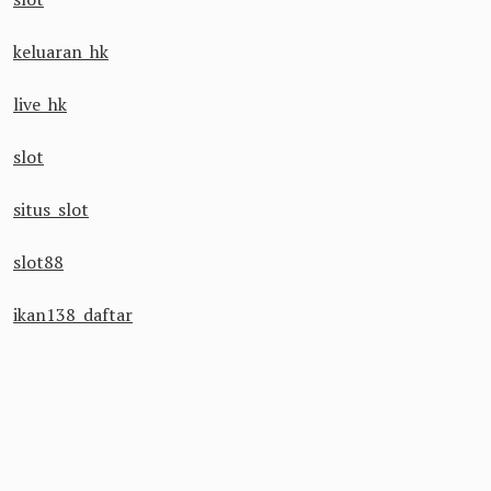
keluaran hk
live hk
slot
situs slot
slot88
ikan138 daftar