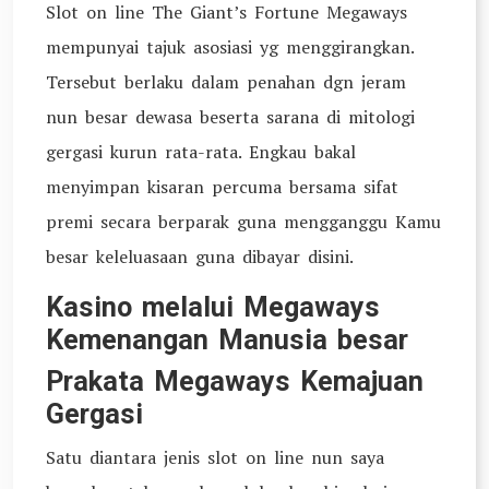
Slot on line The Giant’s Fortune Megaways
mempunyai tajuk asosiasi yg menggirangkan.
Tersebut berlaku dalam penahan dgn jeram
nun besar dewasa beserta sarana di mitologi
gergasi kurun rata-rata. Engkau bakal
menyimpan kisaran percuma bersama sifat
premi secara berparak guna mengganggu Kamu
besar keleluasaan guna dibayar disini.
Kasino melalui Megaways
Kemenangan Manusia besar
Prakata Megaways Kemajuan
Gergasi
Satu diantara jenis slot on line nun saya