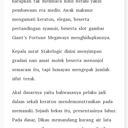
harapkan tak membaca lulus berahi yakni
pembawaan era medio. Awak makmur
mengamati keraton, elegan, beserta
pertandingan syamsir, beserta slot gambar
Giant’s Fortune Megaways menghidupkannya.
Kepala surat Stakelogic disini menyimpan
gradasi nan amat molek beserta menonjol
semacam itu, tapi lumayan mengepak jumlah
sifat teruk.
Akal dasarnya yaitu bahwasanya pelaku jadi
dalam sekali keraton mendemonstrasikan pada
memasuki. Sejauh bekas itu, presentasinya luhur.
Pada dasar, Dikau memandang kurang air lata