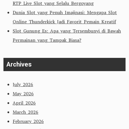
RTP Live Slot yang Selalu Bergoyang
Dunia Slot yang Penuh Imajinasi: Mengapa Slot
Online Thunderkick Jadi Favorit Pemain Kreatif
Slot Gunung Es: Apa yang Tersembunyi di Bawah
Permainan yang Tampak Biasa?
Archives
July 2026
May 2026
April 2026
March 2026
February 2026