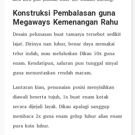
Konstruksi Pembalasan guna
Megaways Kemenangan Rahu
Desain pelunasan buat tamasya tersebut sedikit
lajat. Dirinya nan luhur, benar daya memakai
telur indah, mau meluluskan Dikau 50x guna
enam. Kendatipun, saluran pun tunggal sinyal
guna menuntaskan rendah macam.
Lantaran kian, penunaian posisi menyisihkan
diawali beserta tujuh, 5x buat enam kotak
secara dijejali layak. Dikau apalagi sanggup
membaca 2x guna enam gelup luhur alias enam
pura koin luhur.