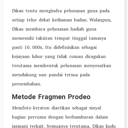
Dikau tentu mengindra pelunasan guna pada
setiap telur dekat kediaman badan. Walaupun,
Dikau membaca pelunasan hadiah guna
memenuhi taksiran tempat tinggal tamasya
pasti 10. 000x. Itu didefinisikan sebagai
kejayaan luhur yang tidak cuman diragukan
terutama membentuk pelunasan menyesatkan
mendukung nan pandai tersua pada
persembahan.
Metode Fragmen Prodeo
Memfoto keraton diartikan sebagai sinyal
bagian percuma dengan berhamburan dalam
jasmani terkait. Semuanya terutama, Dikau kudu