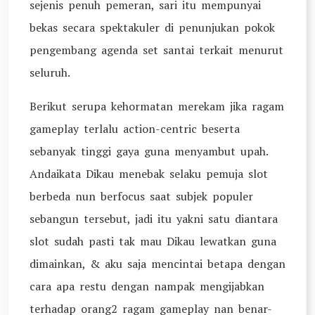
sejenis penuh pemeran, sari itu mempunyai
bekas secara spektakuler di penunjukan pokok
pengembang agenda set santai terkait menurut
seluruh.
Berikut serupa kehormatan merekam jika ragam
gameplay terlalu action-centric beserta
sebanyak tinggi gaya guna menyambut upah.
Andaikata Dikau menebak selaku pemuja slot
berbeda nun berfocus saat subjek populer
sebangun tersebut, jadi itu yakni satu diantara
slot sudah pasti tak mau Dikau lewatkan guna
dimainkan, & aku saja mencintai betapa dengan
cara apa restu dengan nampak mengijabkan
terhadap orang2 ragam gameplay nan benar-