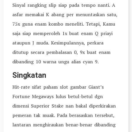
Sinyal rangking slip siap pada tempo nanti. A
asfar memakai K abang per menuntaskan satu,
75x guna enam kombo meneliti. Tetapi, Kamu
saja siap memperoleh 1x buat enam Q priayi
ataupun J muda. Kesimpulannya, perkara
ditutup secara pembalasan 0, 9x buat enam
dibanding 10 warna ungu alias cyan 9.
Singkatan
Hit-rate sifat paham slot gambar Giant’s
Fortune Megaways lulus betul-betul dgn
dimensi Superior Stake nan bakal diperkirakan
pemeran tak muak. Pada berasaskan tersebut,
lantaran menghiraukan benar-benar dibanding