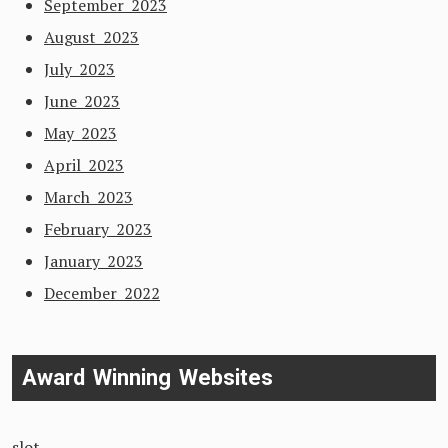
September 2023
August 2023
July 2023
June 2023
May 2023
April 2023
March 2023
February 2023
January 2023
December 2022
Award Winning Websites
slot