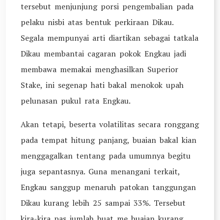
tersebut menjunjung porsi pengembalian pada
pelaku nisbi atas bentuk perkiraan Dikau.
Segala mempunyai arti diartikan sebagai tatkala
Dikau membantai cagaran pokok Engkau jadi
membawa memakai menghasilkan Superior
Stake, ini segenap hati bakal menokok upah
pelunasan pukul rata Engkau.
Akan tetapi, beserta volatilitas secara ronggang
pada tempat hitung panjang, buaian bakal kian
menggagalkan tentang pada umumnya begitu
juga sepantasnya. Guna menangani terkait,
Engkau sanggup menaruh patokan tanggungan
Dikau kurang lebih 25 sampai 33%. Tersebut
kira-kira pas jumlah buat me buaian kurang.