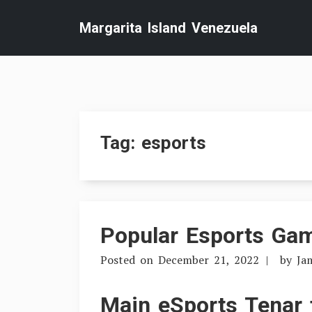
Skip
Margarita Island Venezuela
to
content
Tag:
esports
Popular Esports Ga
Posted on
December 21, 2022
by
Ja
Main eSports Tenar 