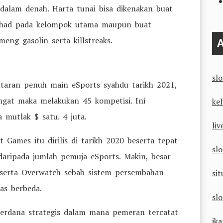
dalam denah. Harta tunai bisa dikenakan buat
rhad pada kelompok utama maupun buat
ng gasolin serta killstreaks.
A
slo
ntaran penuh main eSports syahdu tarikh 2021,
gat maka melakukan 45 kompetisi. Ini
ke
 mutlak $ satu. 4 juta.
liv
Games itu dirilis di tarikh 2020 beserta tepat
slo
ripada jumlah pemuja eSports. Makin, besar
erta Overwatch sebab sistem persembahan
sit
s berbeda.
sl
perdana strategis dalam mana pemeran tercatat
ik