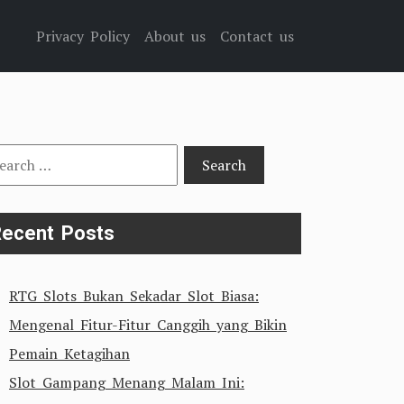
Privacy Policy
About us
Contact us
arch
:
ecent Posts
RTG Slots Bukan Sekadar Slot Biasa:
Mengenal Fitur-Fitur Canggih yang Bikin
Pemain Ketagihan
Slot Gampang Menang Malam Ini: