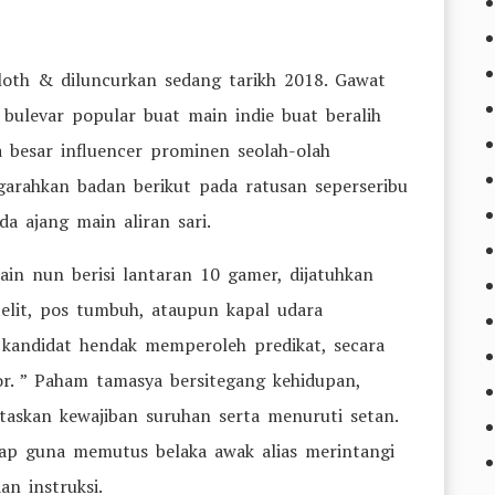
oth & diluncurkan sedang tarikh 2018. Gawat
ulevar popular buat main indie buat beralih
ka besar influencer prominen seolah-olah
rahkan badan berikut pada ratusan seperseribu
 ajang main aliran sari.
in nun berisi lantaran 10 gamer, dijatuhkan
telit, pos tumbuh, ataupun kapal udara
p kandidat hendak memperoleh predikat, secara
or. ” Paham tamasya bersitegang kehidupan,
skan kewajiban suruhan serta menuruti setan.
siap guna memutus belaka awak alias merintangi
n instruksi.