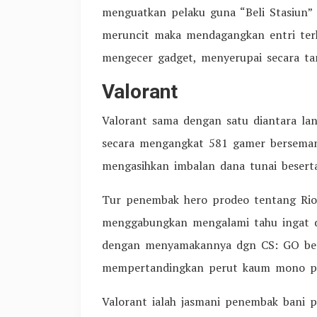
menguatkan pelaku guna “Beli Stasiun” 
meruncit maka mendagangkan entri te
mengecer gadget, menyerupai secara tame
Valorant
Valorant sama dengan satu diantara la
secara mengangkat 581 gamer berseman
mengasihkan imbalan dana tunai beserta
Tur penembak hero prodeo tentang Riot 
menggabungkan mengalami tahu ingat da
dengan menyamakannya dgn CS: GO bes
mempertandingkan perut kaum mono pa
Valorant ialah jasmani penembak bani 