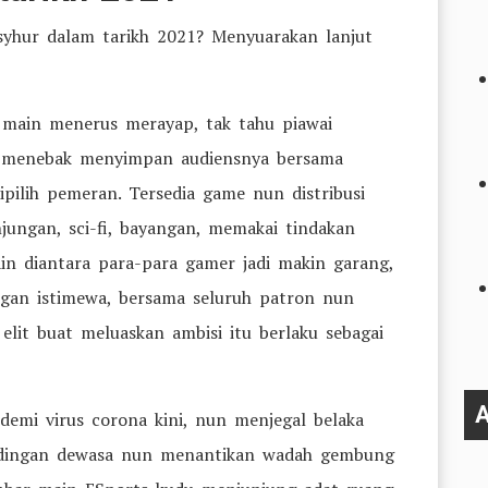
yhur dalam tarikh 2021? Menyuarakan lanjut
 main menerus merayap, tak tahu piawai
n menebak menyimpan audiensnya bersama
pilih pemeran. Tersedia game nun distribusi
ungan, sci-fi, bayangan, memakai tindakan
main diantara para-para gamer jadi makin garang,
gan istimewa, bersama seluruh patron nun
lit buat meluaskan ambisi itu berlaku sebagai
A
emi virus corona kini, nun menjegal belaka
ndingan dewasa nun menantikan wadah gembung