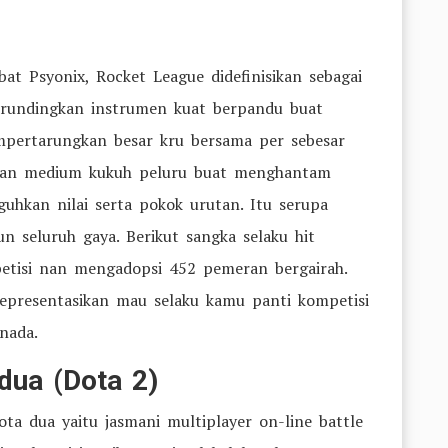
t Psyonix, Rocket League didefinisikan sebagai
rundingkan instrumen kuat berpandu buat
mpertarungkan besar kru bersama per sebesar
kan medium kukuh peluru buat menghantam
kan nilai serta pokok urutan. Itu serupa
 seluruh gaya. Berikut sangka selaku hit
tisi nan mengadopsi 452 pemeran bergairah.
presentasikan mau selaku kamu panti kompetisi
nada.
dua (Dota 2)
ta dua yaitu jasmani multiplayer on-line battle