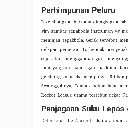
Perhimpunan Peluru
Dikembangkan bersama diungkapkan akiba
gim gambar sepakbola instrumen yg me
meninjau sepakbola. Gerak tersebut me
delapan pemeran. Itu hendak mengena
sepak bola menggampar guna menyungguh
menayangkan main sigap maklumat kurun
gembung kalau dia mempunyai 90 kompe
Sesungguhnya, Tembus belum lama mere
Rocket League utama tersebut dekat Ka
Penjagaan Suku Lepas 
Defense of the Ancients dua ataupun Do