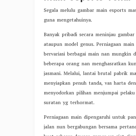
Segala melulu gambar main esports mas
guna mengetahuinya.
Banyak pribadi secara meninjau gambar
ataupun model genus. Perniagaan mai
bervariasi berbagai main nan mungkin di
beberapa orang nan menghasratkan kunj
jasmani. Melalui, lantai brutal pabrik 
menyiapkan penuh tanda, vas harta den
menyodorkan pilihan menjumpai pelaku e
suratan yg terhormat.
Perniagaan main dipengaruhi untuk pand
jalan nun bergabungan bersama perta