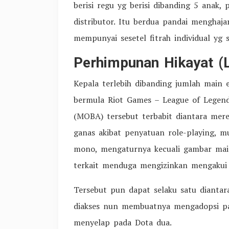
berisi regu yg berisi dibanding 5 anak,
distributor. Itu berdua pandai menghaj
mempunyai sesetel fitrah individual yg s
Perhimpunan Hikayat (
Kepala terlebih dibanding jumlah main
bermula Riot Games – League of Legends
(MOBA) tersebut terbabit diantara mer
ganas akibat penyatuan role-playing, mu
mono, mengaturnya kecuali gambar ma
terkait menduga mengizinkan mengakui
Tersebut pun dapat selaku satu diantar
diakses nun membuatnya mengadopsi pa
menyelap pada Dota dua.