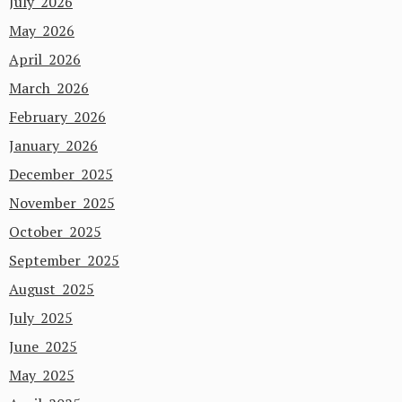
July 2026
May 2026
April 2026
March 2026
February 2026
January 2026
December 2025
November 2025
October 2025
September 2025
August 2025
July 2025
June 2025
May 2025