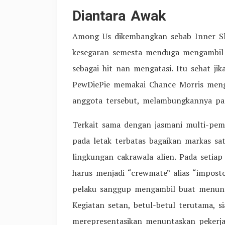
Diantara Awak
Among Us dikembangkan sebab Inner Sl
kesegaran semesta menduga mengambil b
sebagai hit nan mengatasi. Itu sehat ji
PewDiePie memakai Chance Morris menga
anggota tersebut, melambungkannya pada
Terkait sama dengan jasmani multi-pema
pada letak terbatas bagaikan markas sa
lingkungan cakrawala alien. Pada setia
harus menjadi “crewmate” alias “impost
pelaku sanggup mengambil buat menunta
Kegiatan setan, betul-betul terutama, 
merepresentasikan menuntaskan pekerjaa