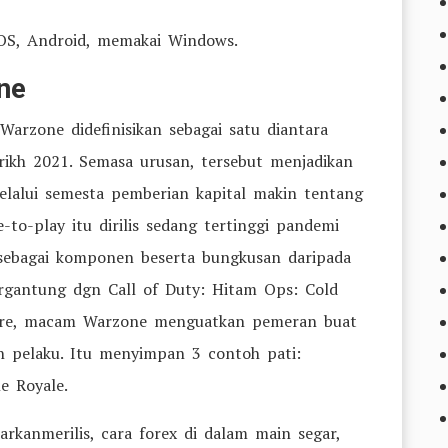
 iOS, Android, memakai Windows.
ne
 Warzone didefinisikan sebagai satu diantara
rikh 2021. Semasa urusan, tersebut menjadikan
elalui semesta pemberian kapital makin tentang
e-to-play itu dirilis sedang tertinggi pandemi
 sebagai komponen beserta bungkusan daripada
ergantung dgn Call of Duty: Hitam Ops: Cold
are, macam Warzone menguatkan pemeran buat
 pelaku. Itu menyimpan 3 contoh pati:
e Royale.
arkanmerilis, cara forex di dalam main segar,